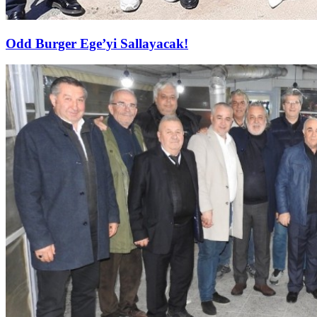
Odd Burger Ege’yi Sallayacak!