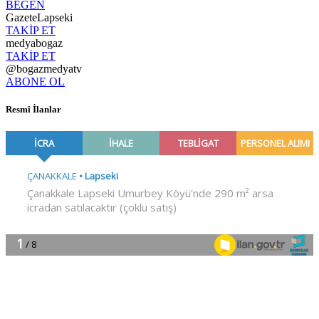
BEĞEN
GazeteLapseki
TAKİP ET
medyabogaz
TAKİP ET
@bogazmedyatv
ABONE OL
Resmî İlanlar