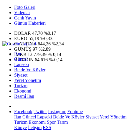
Foto Galeri
Videolar
Canlı Yayın
Günün Haberleri
DOLAR
47,70
%0,17
EURO
55,19
%0,33
G.ALTIN
6.644,26
%2,34
GÜMÜŞ
97
%2,89
İlan
IMKB
13.779,39
%-0,14
Güncel
BITCOIN
64.616
%-0,14
Lapseki
Belde Ve Köyler
Siyaset
Yerel Yönetim
Turizm
Ekonomi
Resmî İlan
Facebook
Twitter
Instagram
Youtube
İlan
Güncel
Lapseki
Belde Ve Köyler
Siyaset
Yerel Yönetim
Turizm
Ekonomi
Spor
Tarım
Künye
İletişim
RSS