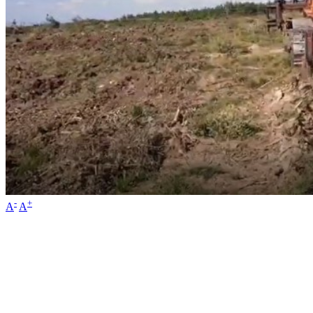
-
+
A
A