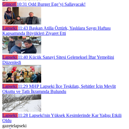
Güncel
10:31
Odd Burger Ege’yi Sallayacak!
Lapseki
11:43
Başkan Atilla Öztürk, Yaşlılara Saygı Haftası
Kapsamında Büyükleri Ziyaret Etti
Lapseki
11:40
Küçük Sanayi Sitesi Geleneksel İftar Yemeğini
Düzenledi
Lapseki
11:29
MHP Lapseki İlçe Teşkilatı, Şehitler İçin Mevlit
Okuttu ve Tatlı İkramında Bulundu
Lapseki
11:28
Lapseki'nin Yüksek Kesimlerinde Kar Yağışı Etkili
Oldu
gazetelapseki