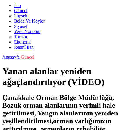
İlan
Güncel
Lapseki
Belde Ve Köyler
Siyaset
Yerel Yönetim
Turizm
Ekonomi
Resmî İlan
Anasayfa
Güncel
Yanan alanlar yeniden
ağaçlandırılıyor (VİDEO)
Çanakkale Orman Bölge Müdürlüğü,
Bozuk orman alanlarının verimli hale
getirilmesi, Yangın alanlarının yeniden
yeşillendirilmesi,orman varlığımızın
arttırılması, ormanların rehabilite