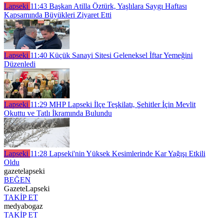
Lapseki
11:43
Başkan Atilla Öztürk, Yaşlılara Saygı Haftası
Kapsamında Büyükleri Ziyaret Etti
Lapseki
11:40
Küçük Sanayi Sitesi Geleneksel İftar Yemeğini
Düzenledi
Lapseki
11:29
MHP Lapseki İlçe Teşkilatı, Şehitler İçin Mevlit
Okuttu ve Tatlı İkramında Bulundu
Lapseki
11:28
Lapseki'nin Yüksek Kesimlerinde Kar Yağışı Etkili
Oldu
gazetelapseki
BEĞEN
GazeteLapseki
TAKİP ET
medyabogaz
TAKİP ET