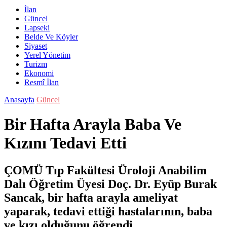
İlan
Güncel
Lapseki
Belde Ve Köyler
Siyaset
Yerel Yönetim
Turizm
Ekonomi
Resmî İlan
Anasayfa
Güncel
Bir Hafta Arayla Baba Ve
Kızını Tedavi Etti
ÇOMÜ Tıp Fakültesi Üroloji Anabilim
Dalı Öğretim Üyesi Doç. Dr. Eyüp Burak
Sancak, bir hafta arayla ameliyat
yaparak, tedavi ettiği hastalarının, baba
ve kızı olduğunu öğrendi.