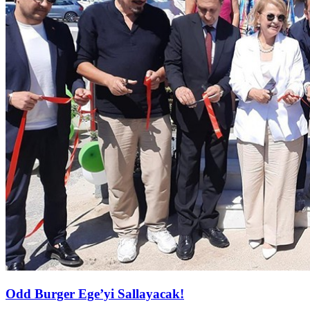
Odd Burger Ege’yi Sallayacak!