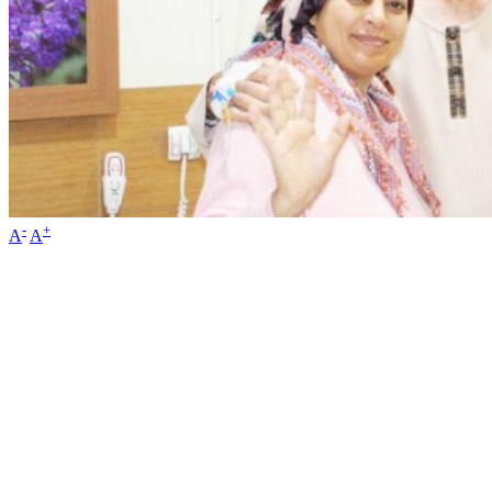
-
+
A
A