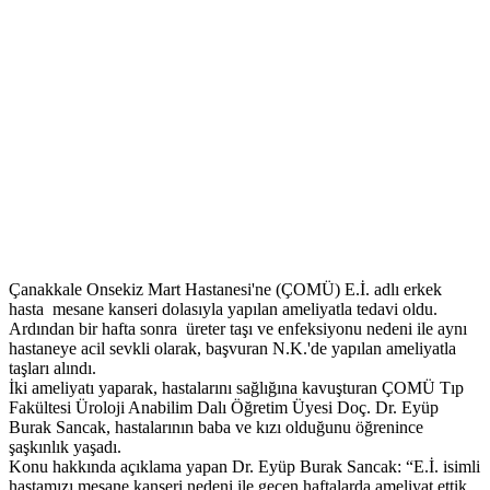
Çanakkale Onsekiz Mart Hastanesi'ne (ÇOMÜ) E.İ. adlı erkek
hasta mesane kanseri dolasıyla yapılan ameliyatla tedavi oldu.
Ardından bir hafta sonra üreter taşı ve enfeksiyonu nedeni ile aynı
hastaneye acil sevkli olarak, başvuran N.K.'de yapılan ameliyatla
taşları alındı.
İki ameliyatı yaparak, hastalarını sağlığına kavuşturan ÇOMÜ Tıp
Fakültesi Üroloji Anabilim Dalı Öğretim Üyesi Doç. Dr. Eyüp
Burak Sancak, hastalarının baba ve kızı olduğunu öğrenince
şaşkınlık yaşadı.
Konu hakkında açıklama yapan Dr. Eyüp Burak Sancak: “E.İ. isimli
hastamızı mesane kanseri nedeni ile geçen haftalarda ameliyat ettik,