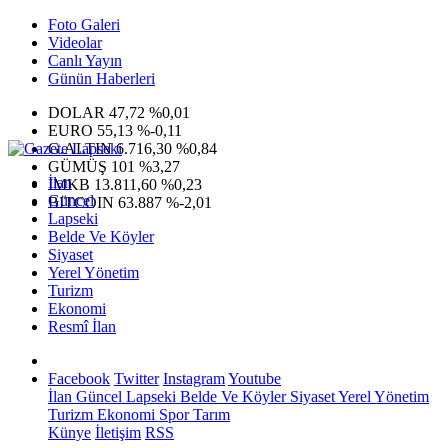
Foto Galeri
Videolar
Canlı Yayın
Günün Haberleri
DOLAR
47,72
%0,01
EURO
55,13
%-0,11
G.ALTIN
6.716,30
%0,84
GÜMÜŞ
101
%3,27
İlan
IMKB
13.811,60
%0,23
Güncel
BITCOIN
63.887
%-2,01
Lapseki
Belde Ve Köyler
Siyaset
Yerel Yönetim
Turizm
Ekonomi
Resmî İlan
Facebook
Twitter
Instagram
Youtube
İlan
Güncel
Lapseki
Belde Ve Köyler
Siyaset
Yerel Yönetim
Turizm
Ekonomi
Spor
Tarım
Künye
İletişim
RSS