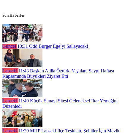
Son Haberler
Güncel
10:31
Odd Burger Ege’yi Sallayacak!
Lapseki
11:43
Başkan Atilla Öztürk, Yaşlılara Saygı Haftası
Kapsamında Büyükleri Ziyaret Etti
Lapseki
11:40
Küçük Sanayi Sitesi Geleneksel İftar Yemeğini
Düzenledi
Lapseki
11:29
MHP Lapseki İlçe Teşkilatı, Şehitler İçin Mevlit