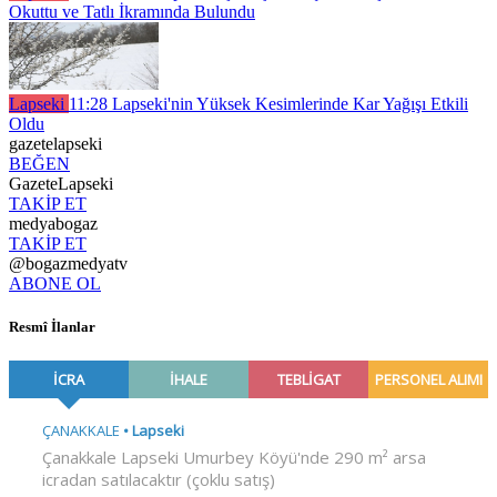
Okuttu ve Tatlı İkramında Bulundu
Lapseki
11:28
Lapseki'nin Yüksek Kesimlerinde Kar Yağışı Etkili
Oldu
gazetelapseki
BEĞEN
GazeteLapseki
TAKİP ET
medyabogaz
TAKİP ET
@bogazmedyatv
ABONE OL
Resmî İlanlar