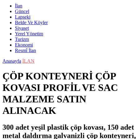
İlan
Güncel
Lapseki
Belde Ve Köyler
Siyaset
Yerel Yönetim
Turizm
Ekonomi
Resmî İlan
Anasayfa
İLAN
ÇÖP KONTEYNERİ ÇÖP
KOVASI PROFİL VE SAC
MALZEME SATIN
ALINACAK
300 adet yeşil plastik çöp kovası, 150 adet
metal daldırma galvanizli çöp konteyneri,