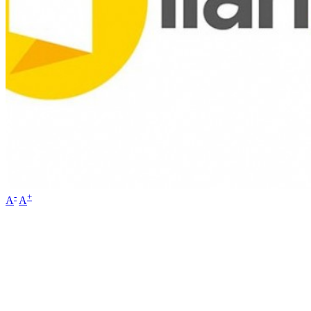
-
+
A
A