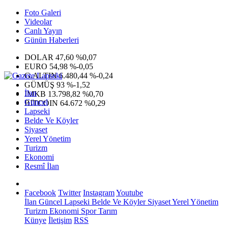
Foto Galeri
Videolar
Canlı Yayın
Günün Haberleri
DOLAR
47,60
%0,07
EURO
54,98
%-0,05
G.ALTIN
6.480,44
%-0,24
GÜMÜŞ
93
%-1,52
İlan
IMKB
13.798,82
%0,70
Güncel
BITCOIN
64.672
%0,29
Lapseki
Belde Ve Köyler
Siyaset
Yerel Yönetim
Turizm
Ekonomi
Resmî İlan
Facebook
Twitter
Instagram
Youtube
İlan
Güncel
Lapseki
Belde Ve Köyler
Siyaset
Yerel Yönetim
Turizm
Ekonomi
Spor
Tarım
Künye
İletişim
RSS