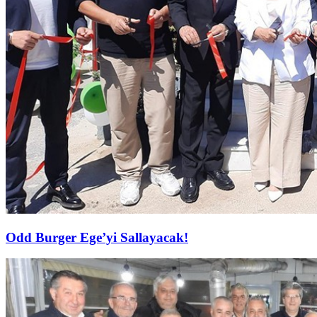
Odd Burger Ege’yi Sallayacak!