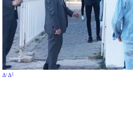
-
+
A
A