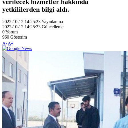
verilecek hizmetler hakkında
yetkililerden bilgi aldı.
2022-10-12 14:25:23
Yayınlanma
2022-10-12 14:25:23
Güncelleme
0
Yorum
960
Gösterim
-
+
A
A