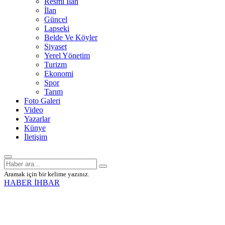
Resmî İlan
İlan
Güncel
Lapseki
Belde Ve Köyler
Siyaset
Yerel Yönetim
Turizm
Ekonomi
Spor
Tarım
Foto Galeri
Video
Yazarlar
Künye
İletişim
Aramak için bir kelime yazınız.
HABER İHBAR