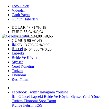
Foto Galeri
Videolar
Canlı Yayın
Günün Haberleri
DOLAR
47,71
%0,18
EURO
55,04
%0,04
G.ALTIN
6.534,88
%0,65
GÜMÜŞ
96
%1,45
İlan
IMKB
13.798,82
%0,00
Güncel
BITCOIN
64.386
%-0,25
Lapseki
Belde Ve Köyler
Siyaset
Yerel Yönetim
Turizm
Ekonomi
Resmî İlan
Facebook
Twitter
Instagram
Youtube
İlan
Güncel
Lapseki
Belde Ve Köyler
Siyaset
Yerel Yönetim
Turizm
Ekonomi
Spor
Tarım
Künye
İletişim
RSS