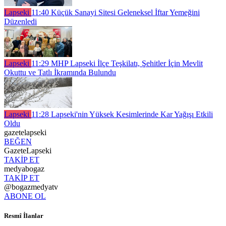
Lapseki
11:40
Küçük Sanayi Sitesi Geleneksel İftar Yemeğini
Düzenledi
Lapseki
11:29
MHP Lapseki İlçe Teşkilatı, Şehitler İçin Mevlit
Okuttu ve Tatlı İkramında Bulundu
Lapseki
11:28
Lapseki'nin Yüksek Kesimlerinde Kar Yağışı Etkili
Oldu
gazetelapseki
BEĞEN
GazeteLapseki
TAKİP ET
medyabogaz
TAKİP ET
@bogazmedyatv
ABONE OL
Resmî İlanlar