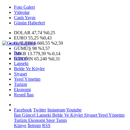
Foto Galeri
Videolar
Canlı Yayın
Günün Haberleri
DOLAR
47,74
%0,25
EURO
55,25
%0,43
G.ALTIN
6.660,55
%2,59
GÜMÜŞ
98
%3,57
İlan
IMKB
13.779,39
%-0,14
Güncel
BITCOIN
65.240
%0,31
Lapseki
Belde Ve Köyler
Siyaset
Yerel Yönetim
Turizm
Ekonomi
Resmî İlan
Facebook
Twitter
Instagram
Youtube
İlan
Güncel
Lapseki
Belde Ve Köyler
Siyaset
Yerel Yönetim
Turizm
Ekonomi
Spor
Tarım
Künye
İletişim
RSS