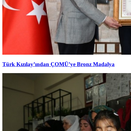
Türk Kızılay’ından ÇOMÜ’ye Bronz Madalya