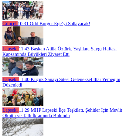
Güncel
10:31
Odd Burger Ege’yi Sallayacak!
Lapseki
11:43
Başkan Atilla Öztürk, Yaşlılara Saygı Haftası
Kapsamında Büyükleri Ziyaret Etti
Lapseki
11:40
Küçük Sanayi Sitesi Geleneksel İftar Yemeğini
Düzenledi
Lapseki
11:29
MHP Lapseki İlçe Teşkilatı, Şehitler İçin Mevlit
Okuttu ve Tatlı İkramında Bulundu