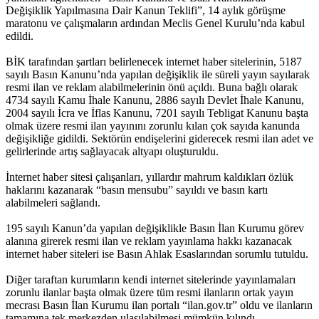
Değişiklik Yapılmasına Dair Kanun Teklifi”, 14 aylık görüşme
maratonu ve çalışmaların ardından Meclis Genel Kurulu’nda kabul
edildi.
BİK tarafından şartları belirlenecek internet haber sitelerinin, 5187
sayılı Basın Kanunu’nda yapılan değişiklik ile süreli yayın sayılarak
resmi ilan ve reklam alabilmelerinin önü açıldı. Buna bağlı olarak
4734 sayılı Kamu İhale Kanunu, 2886 sayılı Devlet İhale Kanunu,
2004 sayılı İcra ve İflas Kanunu, 7201 sayılı Tebligat Kanunu başta
olmak üzere resmi ilan yayınını zorunlu kılan çok sayıda kanunda
değişikliğe gidildi. Sektörün endişelerini giderecek resmi ilan adet ve
gelirlerinde artış sağlayacak altyapı oluşturuldu.
İnternet haber sitesi çalışanları, yıllardır mahrum kaldıkları özlük
haklarını kazanarak “basın mensubu” sayıldı ve basın kartı
alabilmeleri sağlandı.
195 sayılı Kanun’da yapılan değişiklikle Basın İlan Kurumu görev
alanına girerek resmi ilan ve reklam yayınlama hakkı kazanacak
internet haber siteleri ise Basın Ahlak Esaslarından sorumlu tutuldu.
Diğer taraftan kurumların kendi internet sitelerinde yayınlamaları
zorunlu ilanlar başta olmak üzere tüm resmi ilanların ortak yayın
mecrası Basın İlan Kurumu ilan portalı “ilan.gov.tr” oldu ve ilanların
tamamına tek merkezden ulaşılabilmesi mümkün kılındı.