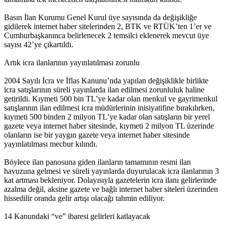
Basın İlan Kurumu Genel Kurul üye sayısında da değişikliğe
gidilerek internet haber sitelerinden 2, BTK ve RTÜK’ten 1’er ve
Cumhurbaşkanınca belirlenecek 2 temsilci eklenerek mevcut üye
sayısı 42’ye çıkartıldı.
Artık icra ilanlarının yayınlatılması zorunlu
2004 Sayılı İcra ve İflas Kanunu’nda yapılan değişiklikle birlikte
icra satışlarının süreli yayınlarda ilan edilmesi zorunluluk haline
getirildi. Kıymeti 500 bin TL’ye kadar olan menkul ve gayrimenkul
satışlarının ilan edilmesi icra müdürlerinin inisiyatifine bırakılırken,
kıymeti 500 binden 2 milyon TL’ye kadar olan satışların bir yerel
gazete veya internet haber sitesinde, kıymeti 2 milyon TL üzerinde
olanların ise bir yaygın gazete veya internet haber sitesinde
yayınlatılması mecbur kılındı.
Böylece ilan panosuna giden ilanların tamamının resmi ilan
havuzuna gelmesi ve süreli yayınlarda duyurulacak icra ilanlarının 3
kat artması bekleniyor. Dolayısıyla gazetelerin icra ilanı gelirlerinde
azalma değil, aksine gazete ve bağlı internet haber siteleri üzerinden
hissedilir oranda gelir artışı olacağı tahmin ediliyor.
14 Kanundaki “ve” ibaresi gelirleri katlayacak