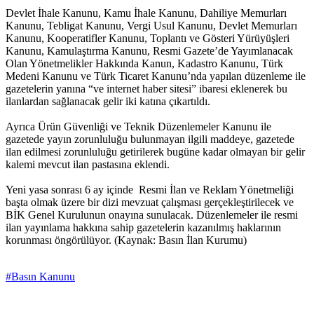
Devlet İhale Kanunu, Kamu İhale Kanunu, Dahiliye Memurları
Kanunu, Tebligat Kanunu, Vergi Usul Kanunu, Devlet Memurları
Kanunu, Kooperatifler Kanunu, Toplantı ve Gösteri Yürüyüşleri
Kanunu, Kamulaştırma Kanunu, Resmi Gazete’de Yayımlanacak
Olan Yönetmelikler Hakkında Kanun, Kadastro Kanunu, Türk
Medeni Kanunu ve Türk Ticaret Kanunu’nda yapılan düzenleme ile
gazetelerin yanına “ve internet haber sitesi” ibaresi eklenerek bu
ilanlardan sağlanacak gelir iki katına çıkartıldı.
Ayrıca Ürün Güvenliği ve Teknik Düzenlemeler Kanunu ile
gazetede yayın zorunluluğu bulunmayan ilgili maddeye, gazetede
ilan edilmesi zorunluluğu getirilerek bugüne kadar olmayan bir gelir
kalemi mevcut ilan pastasına eklendi.
Yeni yasa sonrası 6 ay içinde Resmi İlan ve Reklam Yönetmeliği
başta olmak üzere bir dizi mevzuat çalışması gerçekleştirilecek ve
BİK Genel Kurulunun onayına sunulacak. Düzenlemeler ile resmi
ilan yayınlama hakkına sahip gazetelerin kazanılmış haklarının
korunması öngörülüyor. (Kaynak: Basın İlan Kurumu)
#Basın Kanunu