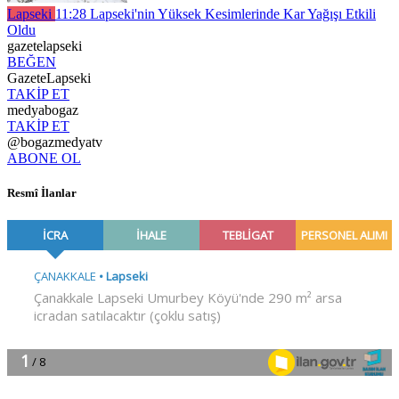
Lapseki
11:28
Lapseki'nin Yüksek Kesimlerinde Kar Yağışı Etkili
Oldu
gazetelapseki
BEĞEN
GazeteLapseki
TAKİP ET
medyabogaz
TAKİP ET
@bogazmedyatv
ABONE OL
Resmî İlanlar