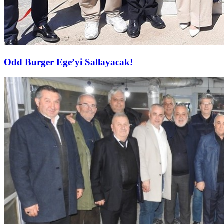
Odd Burger Ege’yi Sallayacak!