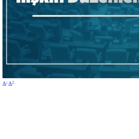
-
+
A
A