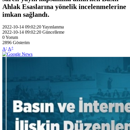
Ahlak Esaslarına yönelik incelenmelerine
imkan sağlandı.
2022-10-14 09:02:20
Yayınlanma
2022-10-14 09:02:20
Güncelleme
0
Yorum
2896
Gösterim
-
+
A
A