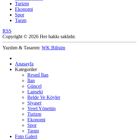
Turizm
Ekonomi
Spor
Tarım
RSS
Copyright © 2026 Her hakkı saklıdır.
Yazılım & Tasarım:
WK Bilişim
Anasayfa
Kategoriler
Resmî İlan
İlan
Güncel
Lapseki
Belde Ve Köyler
Siyaset
Yerel Yönetim
Turizm
Ekonomi
Spor
Tarım
Foto Galeri