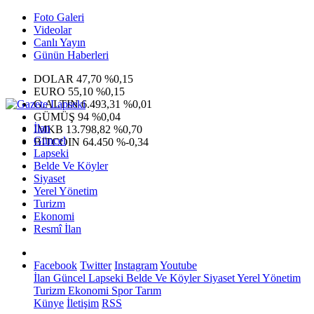
Foto Galeri
Videolar
Canlı Yayın
Günün Haberleri
DOLAR
47,70
%0,15
EURO
55,10
%0,15
G.ALTIN
6.493,31
%0,01
GÜMÜŞ
94
%0,04
İlan
IMKB
13.798,82
%0,70
Güncel
BITCOIN
64.450
%-0,34
Lapseki
Belde Ve Köyler
Siyaset
Yerel Yönetim
Turizm
Ekonomi
Resmî İlan
Facebook
Twitter
Instagram
Youtube
İlan
Güncel
Lapseki
Belde Ve Köyler
Siyaset
Yerel Yönetim
Turizm
Ekonomi
Spor
Tarım
Künye
İletişim
RSS