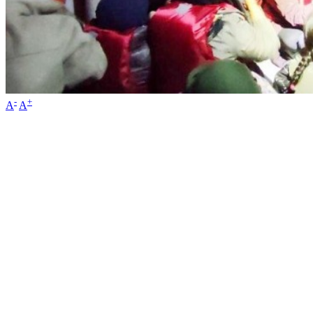
-
+
A
A