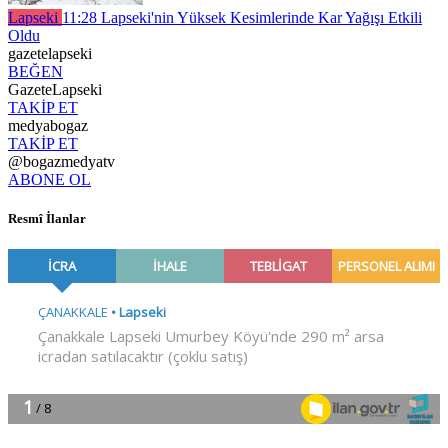
Lapseki
11:28
Lapseki'nin Yüksek Kesimlerinde Kar Yağışı Etkili
Oldu
gazetelapseki
BEĞEN
GazeteLapseki
TAKİP ET
medyabogaz
TAKİP ET
@bogazmedyatv
ABONE OL
Resmî İlanlar