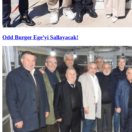
Odd Burger Ege’yi Sallayacak!