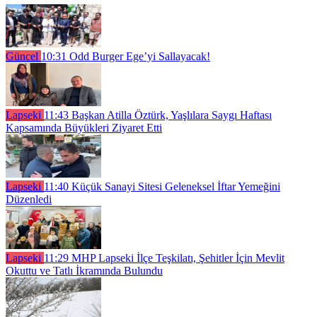
Güncel
10:31
Odd Burger Ege’yi Sallayacak!
Lapseki
11:43
Başkan Atilla Öztürk, Yaşlılara Saygı Haftası
Kapsamında Büyükleri Ziyaret Etti
Lapseki
11:40
Küçük Sanayi Sitesi Geleneksel İftar Yemeğini
Düzenledi
Lapseki
11:29
MHP Lapseki İlçe Teşkilatı, Şehitler İçin Mevlit
Okuttu ve Tatlı İkramında Bulundu