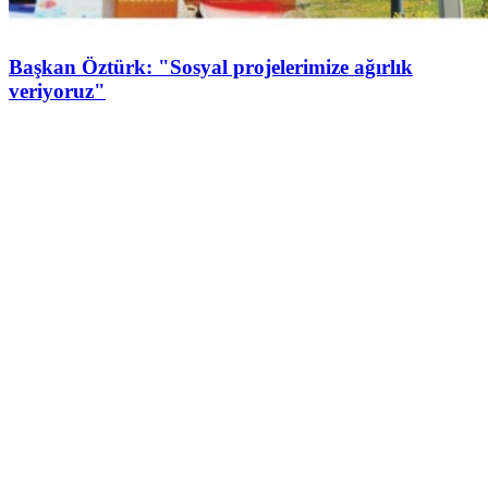
Başkan Öztürk: "Sosyal projelerimize ağırlık
veriyoruz"