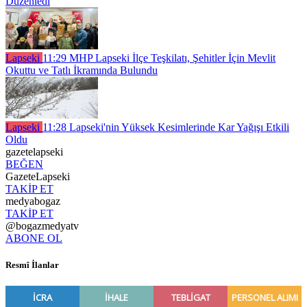
Düzenledi
Lapseki
11:29
MHP Lapseki İlçe Teşkilatı, Şehitler İçin Mevlit
Okuttu ve Tatlı İkramında Bulundu
Lapseki
11:28
Lapseki'nin Yüksek Kesimlerinde Kar Yağışı Etkili
Oldu
gazetelapseki
BEĞEN
GazeteLapseki
TAKİP ET
medyabogaz
TAKİP ET
@bogazmedyatv
ABONE OL
Resmî İlanlar