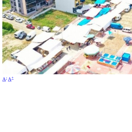
-
+
A
A