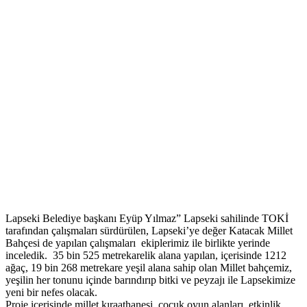
Lapseki Belediye başkanı Eyüp Yılmaz” Lapseki sahilinde TOKİ
tarafından çalışmaları sürdürülen, Lapseki’ye değer Katacak Millet
Bahçesi de yapılan çalışmaları ekiplerimiz ile birlikte yerinde
inceledik. 35 bin 525 metrekarelik alana yapılan, içerisinde 1212
ağaç, 19 bin 268 metrekare yeşil alana sahip olan Millet bahçemiz,
yeşilin her tonunu içinde barındırıp bitki ve peyzajı ile Lapsekimize
yeni bir nefes olacak.
Proje içerisinde millet kıraathanesi, çocuk oyun alanları, etkinlik