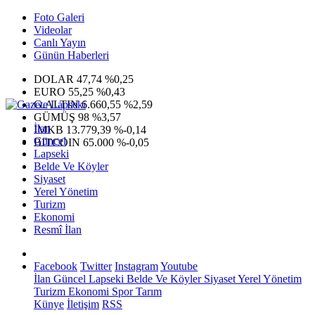
Foto Galeri
Videolar
Canlı Yayın
Günün Haberleri
DOLAR
47,74
%0,25
EURO
55,25
%0,43
G.ALTIN
6.660,55
%2,59
GÜMÜŞ
98
%3,57
İlan
IMKB
13.779,39
%-0,14
Güncel
BITCOIN
65.000
%-0,05
Lapseki
Belde Ve Köyler
Siyaset
Yerel Yönetim
Turizm
Ekonomi
Resmî İlan
Facebook
Twitter
Instagram
Youtube
İlan
Güncel
Lapseki
Belde Ve Köyler
Siyaset
Yerel Yönetim
Turizm
Ekonomi
Spor
Tarım
Künye
İletişim
RSS