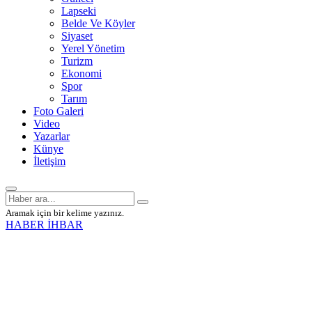
Lapseki
Belde Ve Köyler
Siyaset
Yerel Yönetim
Turizm
Ekonomi
Spor
Tarım
Foto Galeri
Video
Yazarlar
Künye
İletişim
Aramak için bir kelime yazınız.
HABER İHBAR