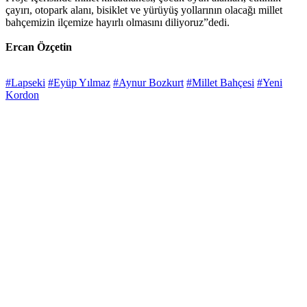
çayırı, otopark alanı, bisiklet ve yürüyüş yollarının olacağı millet
bahçemizin ilçemize hayırlı olmasını diliyoruz”dedi.
Ercan Özçetin
#Lapseki
#Eyüp Yılmaz
#Aynur Bozkurt
#Millet Bahçesi
#Yeni
Kordon