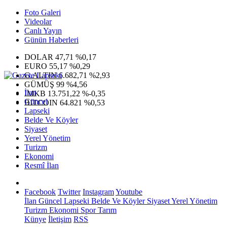
Foto Galeri
Videolar
Canlı Yayın
Günün Haberleri
DOLAR
47,71
%0,17
EURO
55,17
%0,29
G.ALTIN
6.682,71
%2,93
GÜMÜŞ
99
%4,56
İlan
IMKB
13.751,22
%-0,35
Güncel
BITCOIN
64.821
%0,53
Lapseki
Belde Ve Köyler
Siyaset
Yerel Yönetim
Turizm
Ekonomi
Resmî İlan
Facebook
Twitter
Instagram
Youtube
İlan
Güncel
Lapseki
Belde Ve Köyler
Siyaset
Yerel Yönetim
Turizm
Ekonomi
Spor
Tarım
Künye
İletişim
RSS