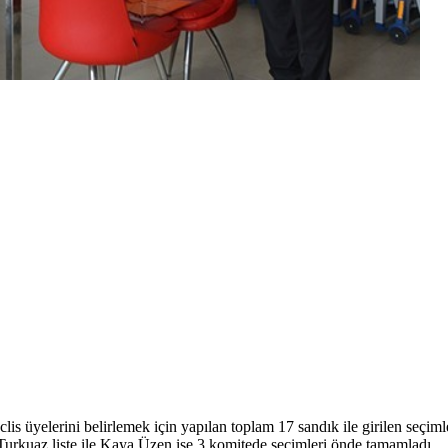
üyelerini belirlemek için yapılan toplam 17 sandık ile girilen seçimler
Turkuaz liste ile Kaya Üzen ise 3 komitede seçimleri önde tamamladı.