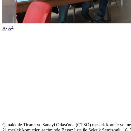
-
+
A
A
Çanakkale Ticaret ve Sanayi Odası'nda (ÇTSO) meslek komite ve meclis 
21 meslek komiteleri seçiminde Beyaz liste ile Selçuk Semizoglu 18, 