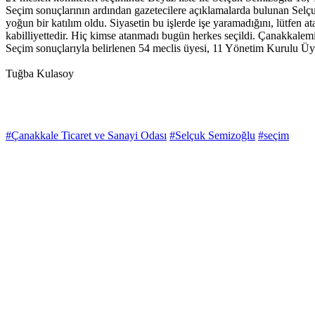
Seçim sonuçlarının ardından gazetecilere açıklamalarda bulunan Selç
yoğun bir katılım oldu. Siyasetin bu işlerde işe yaramadığını, lütfen a
kabilliyettedir. Hiç kimse atanmadı bugün herkes seçildi. Çanakkalemi
Seçim sonuçlarıyla belirlenen 54 meclis üyesi, 11 Yönetim Kurulu Üy
Tuğba Kulasoy
#Çanakkale Ticaret ve Sanayi Odası
#Selçuk Semizoğlu
#seçim