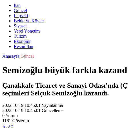
İlan
Güncel
Lapseki
Belde Ve Köyler
Siyaset
Yerel Yönetim
Turizm
Ekonomi
Resmî İlan
Anasayfa
Güncel
Semizoğlu büyük farkla kazand
Çanakkale Ticaret ve Sanayi Odası'nda (ÇT
seçimleri Selçuk Semizoğlu kazandı.
2022-10-19 10:45:01
Yayınlanma
2022-10-19 10:45:01
Güncelleme
0
Yorum
1161
Gösterim
-
+
A
A