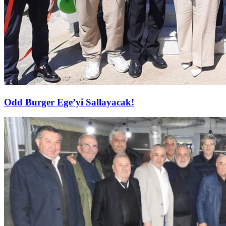
Odd Burger Ege’yi Sallayacak!