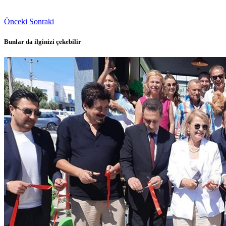
Önceki
Sonraki
Bunlar da ilginizi çekebilir