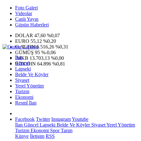
Foto Galeri
Videolar
Canlı Yayın
Günün Haberleri
DOLAR
47,60
%0,07
EURO
55,12
%0,20
G.ALTIN
6.516,26
%0,31
GÜMÜŞ
95
%-0,06
İlan
IMKB
13.703,13
%0,00
Güncel
BITCOIN
64.896
%0,81
Lapseki
Belde Ve Köyler
Siyaset
Yerel Yönetim
Turizm
Ekonomi
Resmî İlan
Facebook
Twitter
Instagram
Youtube
İlan
Güncel
Lapseki
Belde Ve Köyler
Siyaset
Yerel Yönetim
Turizm
Ekonomi
Spor
Tarım
Künye
İletişim
RSS