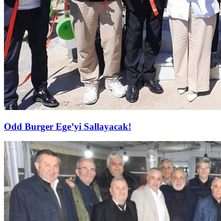
Odd Burger Ege’yi Sallayacak!