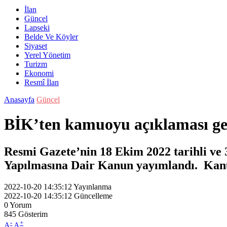
İlan
Güncel
Lapseki
Belde Ve Köyler
Siyaset
Yerel Yönetim
Turizm
Ekonomi
Resmî İlan
Anasayfa
Güncel
BİK’ten kamuoyu açıklaması ge
Resmi Gazete’nin 18 Ekim 2022 tarihli ve 
Yapılmasına Dair Kanun yayımlandı. Kanun
2022-10-20 14:35:12
Yayınlanma
2022-10-20 14:35:12
Güncelleme
0
Yorum
845
Gösterim
-
+
A
A