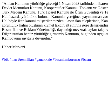
“Anılan Kanunun yürürlüğe gireceği 1 Nisan 2023 tarihinden itibar
Devlet Memurları Kanunu, Kooperatifler Kanunu, Toplantı ve Göst
Türk Medeni Kanunu, Türk Ticaret Kanunu ile Ürün Güvenliği ve Tekni
Hali hazırda yürürlükte bulunan Kanunlar gereğince yayınlanması zorun
Hal böyle iken kanuni müşterilerimizden ulaşan ilan taleplerinde, Kan
zorunluluk halini oluşturan kıymet takdiri alt sınırına göre değerlend
Resmi İlan ve Reklam Yönetmeliği, dayandığı mevzuata aykırı talep 
Diğer taraftan henüz yürürlüğe girmemiş Kanunun, bugünden uygulanma
Kamuoyuna saygıyla duyurulur.”
Haber Merkezi
#bik
#ilan
#resmiilan
#çanakkale
#basınilankurumu
#basın