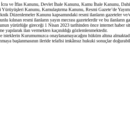
en İcra ve İflas Kanunu, Devlet İhale Kanunu, Kamu İhale Kanunu, Da
eri Yürüyüşleri Kanunu, Kamulaştırma Kanunu, Resmi Gazete’de Yayı
k Düzenlemeler Kanunu kapsamındaki resmi ilanların gazeteler ve/veya
lu kılınan resmi ilanların yayın mecrası gazetelerdir ve bu ilanların g
unun yürürlüğe gireceği 1 Nisan 2023 tarihinden önce internet haber sit
irme yapılarak ilan vermekten kaçınıldığı gözlemlenmektedir.
ve isteklerin Kurumumuzca onaylanamayacağını hüküm altına almaktadı
ya başlanmasının ileride telafisi imkânsız hukuki sonuçlar doğurabile