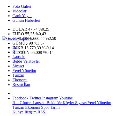
Foto Galeri
Videolar
Canlı Yayın
Günün Haberleri
DOLAR
47,74
%0,25
EURO
55,25
%0,43
G.ALTIN
6.660,55
%2,59
GÜMÜŞ
98
%3,57
İlan
IMKB
13.779,39
%-0,14
Güncel
BITCOIN
65.008
%0,14
Lapseki
Belde Ve Köyler
Siyaset
Yerel Yönetim
Turizm
Ekonomi
Resmî İlan
Facebook
Twitter
Instagram
Youtube
İlan
Güncel
Lapseki
Belde Ve Köyler
Siyaset
Yerel Yönetim
Turizm
Ekonomi
Spor
Tarım
Künye
İletişim
RSS