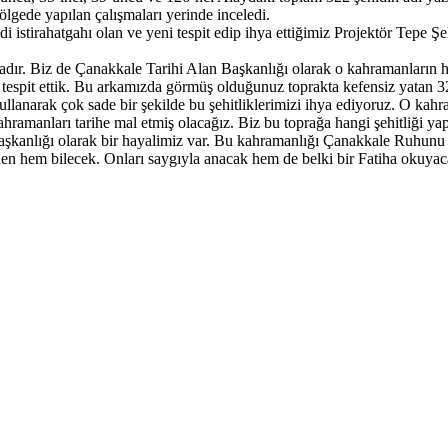
lgede yapılan çalışmaları yerinde inceledi.
istirahatgahı olan ve yeni tespit edip ihya ettiğimiz Projektör Tepe Ş
dır. Biz de Çanakkale Tarihi Alan Başkanlığı olarak o kahramanların ha
mini tespit ettik. Bu arkamızda görmüş olduğunuz toprakta kefensiz yatan
llanarak çok sade bir şekilde bu şehitliklerimizi ihya ediyoruz. O kahr
hramanları tarihe mal etmiş olacağız. Biz bu toprağa hangi şehitliği ya
Başkanlığı olarak bir hayalimiz var. Bu kahramanlığı Çanakkale Ruhunu
nden hem bilecek. Onları saygıyla anacak hem de belki bir Fatiha okuyac