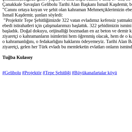
Çanakkale Savaşları Gelibolu Tarihi Alan Başkanı İsmail Kaşdemir, bö
"Canını ortaya koyan ve şehit olan kahraman Mehmetçiklerimizin ebedi 
İsmail Kaşdemir, şunları söyledi:
"Projektör Tepe Şehitliğimizde 322 vatan evladımız kefensiz yatmakta
ebedi istirahatleri için çalışmalarımızı başlattık. 322 şehidimizin is
başladık. Doğal dokuyu, orijinalliği bozmadan en az beton ve demir ku
ziyaretçi o kahramanların isimlerini hem öğrenmiş olacak, hem de o ka
o kahramanlığını, o fedakarlığını haklarını ödeyemeyiz. Tarihi Alan 
ziyaretçi, gelen her Türk evladı bu memleketin evlatları onların ismi
Tuğba Kulasoy
#Gelibolu
#Projektör
#Tepe Şehitliği
#Büyükanafartalar köyü