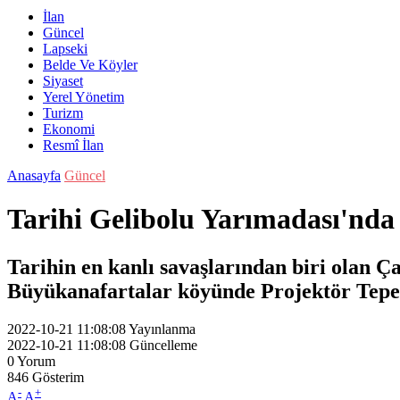
İlan
Güncel
Lapseki
Belde Ve Köyler
Siyaset
Yerel Yönetim
Turizm
Ekonomi
Resmî İlan
Anasayfa
Güncel
Tarihi Gelibolu Yarımadası'nda 
Tarihin en kanlı savaşlarından biri olan Ç
Büyükanafartalar köyünde Projektör Tepe 
2022-10-21 11:08:08
Yayınlanma
2022-10-21 11:08:08
Güncelleme
0
Yorum
846
Gösterim
-
+
A
A