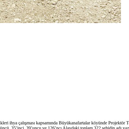
likleri ihya çalışması kapsamında Büyükanafartalar köyünde Projektör T
3’üncü, 35’inci, 39’uncu ve 126’ncı Alaydaki toplam 322 şehidin adı yaz