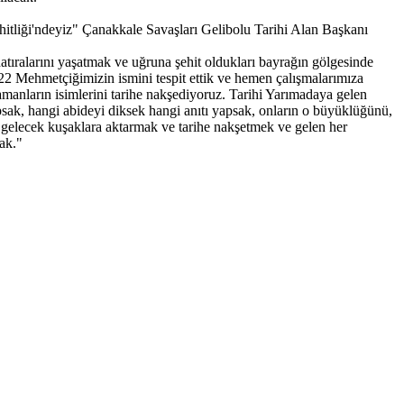
ehitliği'ndeyiz" Çanakkale Savaşları Gelibolu Tarihi Alan Başkanı
tıralarını yaşatmak ve uğruna şehit oldukları bayrağın gölgesinde
 322 Mehmetçiğimizin ismini tespit ettik ve hemen çalışmalarımıza
amanların isimlerini tarihe nakşediyoruz. Tarihi Yarımadaya gelen
psak, hangi abideyi diksek hangi anıtı yapsak, onların o büyüklüğünü,
 gelecek kuşaklara aktarmak ve tarihe nakşetmek ve gelen her
ak."