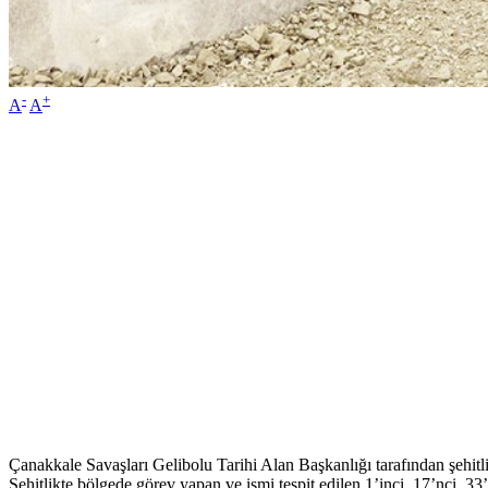
-
+
A
A
Çanakkale Savaşları Gelibolu Tarihi Alan Başkanlığı tarafından şehit
Şehitlikte,bölgede görev yapan ve ismi tespit edilen 1’inci, 17’nci, 3