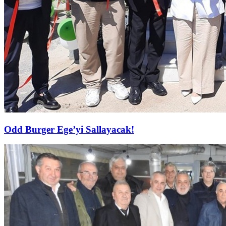
Odd Burger Ege’yi Sallayacak!