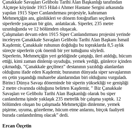
Çanakkale Savaşları Gelibolu Tarihi Alan Başkanlığı tarafından
Alçıtepe köyünde 1915 Hilal-i Ahmer Hastane Sergisi arkasında
yapılan 1915 Siper Canlandırması projesiyle, kahraman
Mehmetçiğin anı, günlükleri ve dönem fotoğrafları seçilerek
siperlerde yaşanan bir gün, anlatılacak. Siperler, 235 metre
uzunluğunda ve 12 bölümden oluşacak.
Çalışmaları devam eden 1915 Siper Canlandırması projesini yerinde
inceleyen Çanakkale Savaşları Gelibolu Tarihi Alan Başkanı İsmail
Kaşdemir, Çanakkale ruhunun doğduğu bu topraklarda 8,5 aylık
süreçte siperlerin çok önemli bir yer tuttuğunu söyledi.
Siperlerin, Mehmetçiğin yeri geldiğinde çatıştığı, ileri atıldığı, hücum
ettiği, kimi zaman dinlenip uyuduğu, yemek yediği, günlerce içinden
çıkmadığı, "Çanakkale geçilmez" destanının yazıldığı alanlardan
olduğunu ifade eden Kaşdemir, burasının dünyada siper savaşlarının
en çetin yaşandığı muharebe alanlarından biri olduğunu vurguladı.
Birinci Dünya Savaşı döneminde bir siperin yüksekliği ve genişliği
2 metre civarında olduğunu belirten Kaşdemir, " Biz Çanakkale
Savaşları ve Gelibolu Tarihi Alan Başkanlığı olarak bu siper
canlandırma işinde yaklaşık 235 metrelik bir çalışma yaptık. 12
bölümden oluşan bu çalışmada Mehmetçiğin dinlenme, yemek
pişirme, uyuma, gözetleme, hücum etme anlarını, birçok faaliyeti
burada canlandırılmış olacak” dedi.
Ercan Özçetin