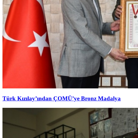
Türk Kızılay’ından ÇOMÜ’ye Bronz Madalya