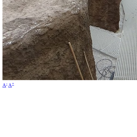
-
+
A
A