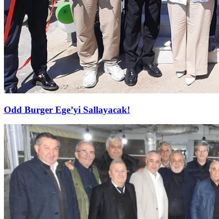
Odd Burger Ege’yi Sallayacak!