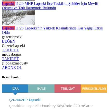
Lapseki
11:29
MHP Lapseki İlçe Teşkilatı, Şehitler İçin Mevlit
Okuttu ve Tatlı İkramında Bulundu
Lapseki
11:28
Lapseki'nin Yüksek Kesimlerinde Kar Yağışı Etkili
Oldu
gazetelapseki
BEĞEN
GazeteLapseki
TAKİP ET
medyabogaz
TAKİP ET
@bogazmedyatv
ABONE OL
Resmî İlanlar