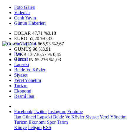
Foto Galeri
Videolar
Canlı Yayın
Günün Haberleri
DOLAR
47,71
%0,18
EURO
55,20
%0,33
G.ALTIN
6.665,93
%2,67
GÜMÜŞ
98
%3,91
İlan
IMKB
13.736,57
%-0,45
Güncel
BITCOIN
65.236
%1,03
Lapseki
Belde Ve Köyler
Siyaset
Yerel Yönetim
Turizm
Ekonomi
Resmî İlan
Facebook
Twitter
Instagram
Youtube
İlan
Güncel
Lapseki
Belde Ve Köyler
Siyaset
Yerel Yönetim
Turizm
Ekonomi
Spor
Tarım
Künye
İletişim
RSS