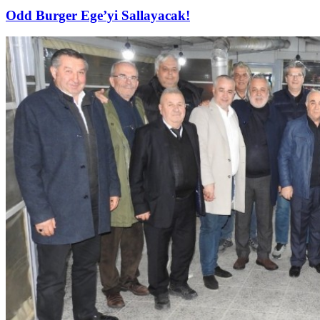
Odd Burger Ege’yi Sallayacak!