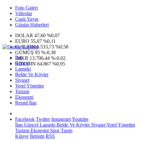
Foto Galeri
Videolar
Canlı Yayın
Günün Haberleri
DOLAR
47,60
%0,07
EURO
55,07
%0,11
G.ALTIN
6.533,73
%0,58
GÜMÜŞ
95
%-0,38
İlan
IMKB
13.700,44
%-0,02
Güncel
BITCOIN
64.867
%0,95
Lapseki
Belde Ve Köyler
Siyaset
Yerel Yönetim
Turizm
Ekonomi
Resmî İlan
Facebook
Twitter
Instagram
Youtube
İlan
Güncel
Lapseki
Belde Ve Köyler
Siyaset
Yerel Yönetim
Turizm
Ekonomi
Spor
Tarım
Künye
İletişim
RSS