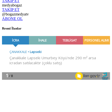
TAKİP ET
medyabogaz
TAKİP ET
@bogazmedyatv
ABONE OL
Resmî İlanlar