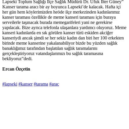
Lapseki Toplum Sağlığı İlçe Sağlık Müdürü Dr. Ufuk İlter Güney”
Kanser tarama aracı bir ay boyunca Lapseki’de kalacak. Hafta içi
her gün hem köylerimizden heöde ilçe merkezinden kadınlarımız
kanser taraması özellikle de meme kanseri taraması için buraya
serveilerle taşınacak burada memegarifeleri yani ne gerekirse
yapılacak. Bize ayrıca telefonla ulaşanlara yardımcı oluyoruz. Meme
kanseri kadınlarda en sık görülen kanser türü eskiden akciğer
kanseriydi ancak şimdi se her sekiz kadın dan biri her 100 erkekten
birinde meme kanserine yakalanabiliyor bizde bu yüzden sağlık
banaklığımız tarafından başlatılan sağlık taramalarını
gerçekleştiriyoruz vatandaşlarımızı bu sağlık taramasına
bekliyoruz”dedi.
Ercan Özçetin
#lapseki
#kanser
#tarama
#araç