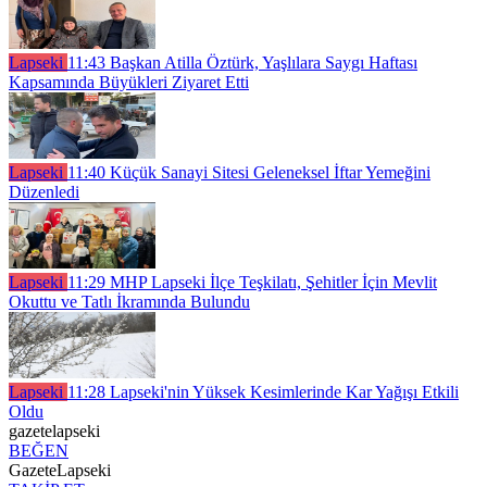
Lapseki
11:43
Başkan Atilla Öztürk, Yaşlılara Saygı Haftası
Kapsamında Büyükleri Ziyaret Etti
Lapseki
11:40
Küçük Sanayi Sitesi Geleneksel İftar Yemeğini
Düzenledi
Lapseki
11:29
MHP Lapseki İlçe Teşkilatı, Şehitler İçin Mevlit
Okuttu ve Tatlı İkramında Bulundu
Lapseki
11:28
Lapseki'nin Yüksek Kesimlerinde Kar Yağışı Etkili
Oldu
gazetelapseki
BEĞEN
GazeteLapseki