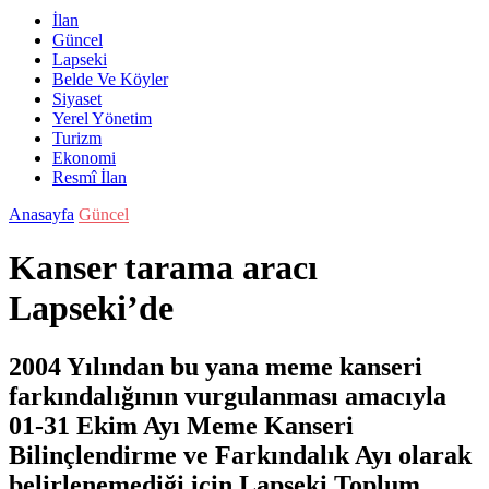
İlan
Güncel
Lapseki
Belde Ve Köyler
Siyaset
Yerel Yönetim
Turizm
Ekonomi
Resmî İlan
Anasayfa
Güncel
Kanser tarama aracı
Lapseki’de
2004 Yılından bu yana meme kanseri
farkındalığının vurgulanması amacıyla
01-31 Ekim Ayı Meme Kanseri
Bilinçlendirme ve Farkındalık Ayı olarak
belirlenemediği için Lapseki Toplum