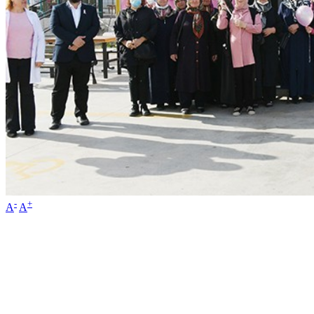
-
+
A
A