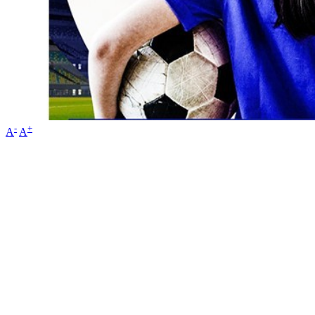
-
+
A
A