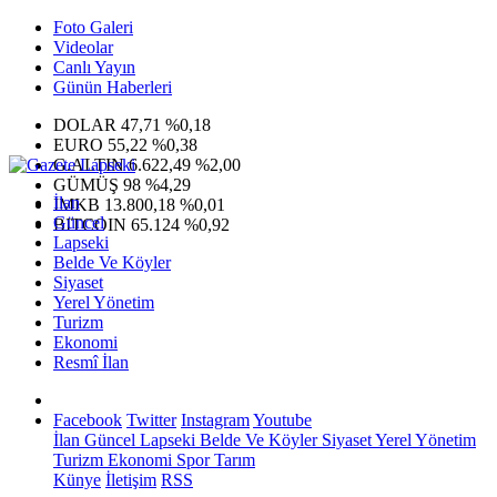
Foto Galeri
Videolar
Canlı Yayın
Günün Haberleri
DOLAR
47,71
%0,18
EURO
55,22
%0,38
G.ALTIN
6.622,49
%2,00
GÜMÜŞ
98
%4,29
İlan
IMKB
13.800,18
%0,01
Güncel
BITCOIN
65.124
%0,92
Lapseki
Belde Ve Köyler
Siyaset
Yerel Yönetim
Turizm
Ekonomi
Resmî İlan
Facebook
Twitter
Instagram
Youtube
İlan
Güncel
Lapseki
Belde Ve Köyler
Siyaset
Yerel Yönetim
Turizm
Ekonomi
Spor
Tarım
Künye
İletişim
RSS