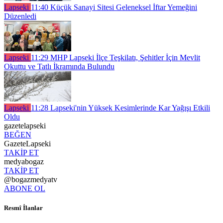
Lapseki
11:40
Küçük Sanayi Sitesi Geleneksel İftar Yemeğini
Düzenledi
Lapseki
11:29
MHP Lapseki İlçe Teşkilatı, Şehitler İçin Mevlit
Okuttu ve Tatlı İkramında Bulundu
Lapseki
11:28
Lapseki'nin Yüksek Kesimlerinde Kar Yağışı Etkili
Oldu
gazetelapseki
BEĞEN
GazeteLapseki
TAKİP ET
medyabogaz
TAKİP ET
@bogazmedyatv
ABONE OL
Resmî İlanlar