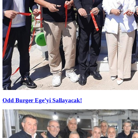
Odd Burger Ege’yi Sallayacak!