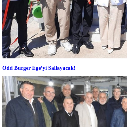
Odd Burger Ege’yi Sallayacak!