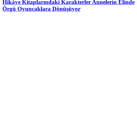
Hikâye Kitaplarındaki Karakterler Annelerin Elinde
Örgü Oyuncaklara Dönüşüyor