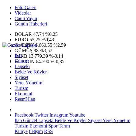
Foto Galeri
Videolar
Canlı Yayın
Günün Haberleri
DOLAR
47,74
%0,25
EURO
55,25
%0,43
G.ALTIN
6.660,55
%2,59
GÜMÜŞ
98
%3,57
İlan
IMKB
13.779,39
%-0,14
Güncel
BITCOIN
64.790
%-0,35
Lapseki
Belde Ve Köyler
Siyaset
Yerel Yönetim
Turizm
Ekonomi
Resmî İlan
Facebook
Twitter
Instagram
Youtube
İlan
Güncel
Lapseki
Belde Ve Köyler
Siyaset
Yerel Yönetim
Turizm
Ekonomi
Spor
Tarım
Künye
İletişim
RSS