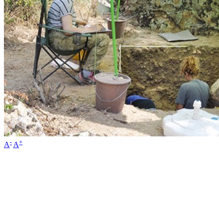
-
+
A
A