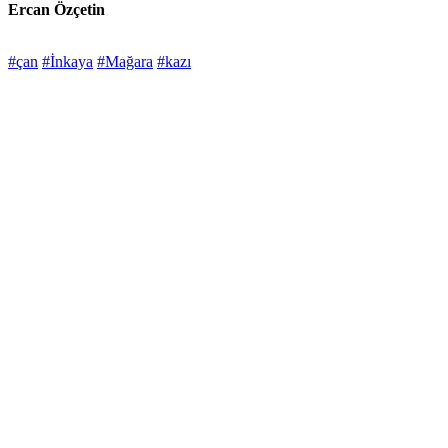
Ercan Özçetin
#çan
#İnkaya
#Mağara
#kazı