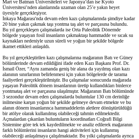
Mart ve Batman Üniversiteleri ve Japonya’dan ise Kyoto
Üniversitesi’nden alanlarında uzaman olan 25’e yakın heyet
üyesiyle gerçekleşiyor.
İnkaya Mağarası'nda devam eden kazı çalışmalarında şimdiye kadar
20 bine yakın çakmak taşı yontma taş alet ve parçasına bulundu.
Bu yıl gerçekleşen çalışmalarda ise Orta Paleolitik Dönemde
bölgede yaşayan fosil insanların çakmaktaşı hammadde ve sıcak su
kaynakları nedeniyle uzun süreli ve yoğun bir şekilde bölgede
ikamet ettikleri anlaşıldı.
Bu yıl gerçekleştirilen kazı çalışmalarına mağaranın Batı ve Güney
bölümlerinde devam edildiğini ifade eden Kazı Başkanı Prof. Dr.
İsmail Özer, “Aynı zamanda geniş bir alana da yayılmış olan kazı
alanının sınırlarının belirlenmesi için yakın bölgelerde de tarama
faaliyetleri gerçekleştirilmiştir. Bu çalışmalar sonucunda mağarada
yaşayan Paleolitik dönem insanlarının üretip kullandıkları binlerce
yontmataş alet ve parçasına ulaşılmıştır. Mağaranın Batı bölümünde
3 sezondur devam eden çalışmalarda buluntular 130 cm derinliğe
inilmesine karşın yoğun bir şekilde gelmeye devam etmekte ve bu
alanın dönem insanlarınca hammaddelerin aletlere dönüştürüldüğü
bir atölye olarak kullanılmış olabileceği tahmin edilmektedir.
Açmalardan çıkarılan buluntuların koordinatları Coğrafi Bilgi
Sistemine göre tek tek kaydedilmekte ve analiz edilerek mağaranın
farklı bölümlerini insanların hangi aktiviteleri için kullanmış
olabileceği anlaşılmaya çalışılmaktadır. Bu yılki çalışmalarda ayrıca