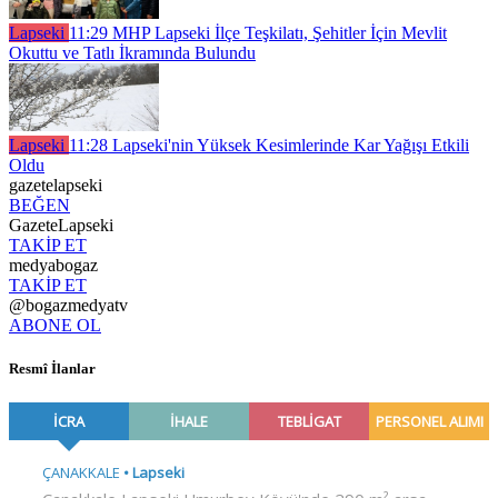
Lapseki
11:29
MHP Lapseki İlçe Teşkilatı, Şehitler İçin Mevlit
Okuttu ve Tatlı İkramında Bulundu
Lapseki
11:28
Lapseki'nin Yüksek Kesimlerinde Kar Yağışı Etkili
Oldu
gazetelapseki
BEĞEN
GazeteLapseki
TAKİP ET
medyabogaz
TAKİP ET
@bogazmedyatv
ABONE OL
Resmî İlanlar