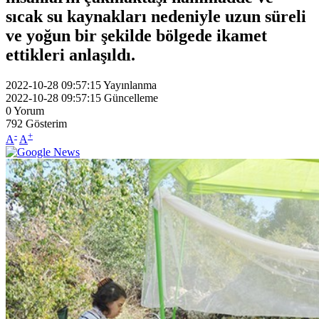
sıcak su kaynakları nedeniyle uzun süreli
ve yoğun bir şekilde bölgede ikamet
ettikleri anlaşıldı.
2022-10-28 09:57:15
Yayınlanma
2022-10-28 09:57:15
Güncelleme
0
Yorum
792
Gösterim
-
+
A
A