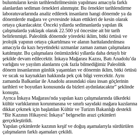
buluntuların kesin tarihlendirilmesinin yapılması amacıyla farklı
alanlardan sediman örnekleri alınmıştır. Bu örnekler tarihlendirme
laboratuvarlarında analiz edilerek insanların hangi dönemde ya da
dönemlerde mağara ve çevresinde iskan ettikleri de kesin olarak
ortaya çıkarılacaktır. Önceki yıllarda sedimanlarda yapılan ilk
çalışmalarda yaklaşık olarak 22.500 yıl öncesine ait bir tarih
belirlenmişti. Paleolitik dönemde yöredeki iklim, bitki örtüsü ve
jeolojik yapının ortaya çıkartılması ve alanın haritalandırılması
amacıyla da kazı heyetindeki uzmanlar zaman zaman çalışmalara
katılmıştır. Bu çalışmalara önümüzdeki yıllarda daha detaylı bir
şekilde devam edilecektir. İnkaya Mağarası Kazısı, Batı Anadolu’da
varlığını ve yayılım alanlarını çok fazla bilmediğimiz Paleolitik
dönem insanlarının günlük yaşantıları ve dönemin iklim, bitki örtüsü
ve sıcak su kaynakları hakkında pek çok bilgi verecektir. Aynı
zamanda Balkanlar ile Anadolu arasındaki olası insan göçlerinin
tarihleri ve boyutları konusunda da bizleri aydınlatacaktır” şeklinde
konuştu.
Ayrıca İnkaya Mağarası'nda yapılan kazı çalışmalarında ülkedeki
kültür varlıklarının korunmasına ve sınırlı sayıdaki mağara kazılarına
dikkat çekmek için başlatılan Kültür ve Turizm Bakanlığı destekli
“Bir Kazının Hikayesi: İnkaya” belgeselin arazi çekimleri
gerçekleştirildi.
Yapılan çekimlerde kazının keşif ve doğuş aşamalarıyla sürdürülen
çalışmaların farklı aşamaları çekildi.