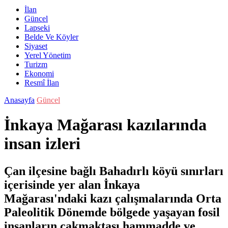
İlan
Güncel
Lapseki
Belde Ve Köyler
Siyaset
Yerel Yönetim
Turizm
Ekonomi
Resmî İlan
Anasayfa
Güncel
İnkaya Mağarası kazılarında
insan izleri
Çan ilçesine bağlı Bahadırlı köyü sınırları
içerisinde yer alan İnkaya
Mağarası'ndaki kazı çalışmalarında Orta
Paleolitik Dönemde bölgede yaşayan fosil
insanların çakmaktaşı hammadde ve