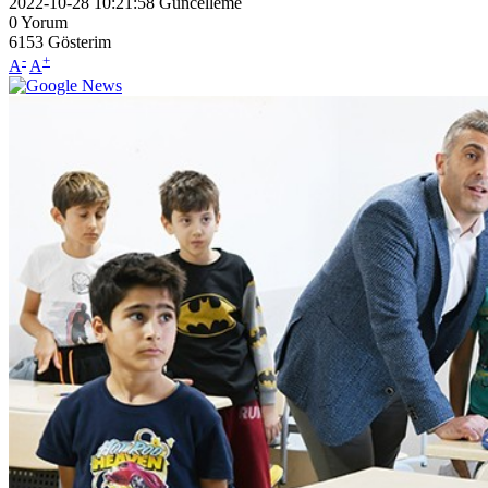
2022-10-28 10:21:58
Güncelleme
0
Yorum
6153
Gösterim
-
+
A
A