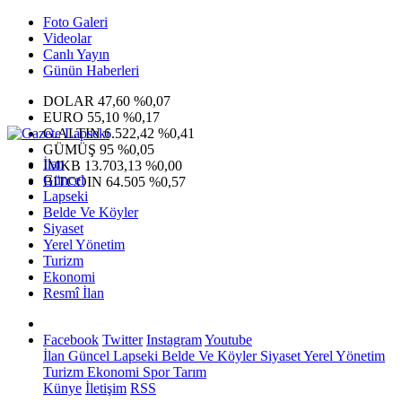
Foto Galeri
Videolar
Canlı Yayın
Günün Haberleri
DOLAR
47,60
%0,07
EURO
55,10
%0,17
G.ALTIN
6.522,42
%0,41
GÜMÜŞ
95
%0,05
İlan
IMKB
13.703,13
%0,00
Güncel
BITCOIN
64.505
%0,57
Lapseki
Belde Ve Köyler
Siyaset
Yerel Yönetim
Turizm
Ekonomi
Resmî İlan
Facebook
Twitter
Instagram
Youtube
İlan
Güncel
Lapseki
Belde Ve Köyler
Siyaset
Yerel Yönetim
Turizm
Ekonomi
Spor
Tarım
Künye
İletişim
RSS