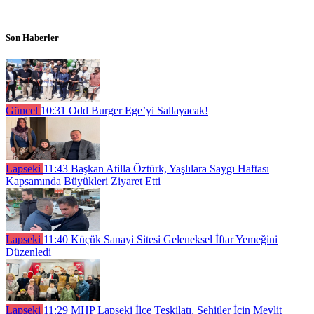
Son Haberler
Güncel
10:31
Odd Burger Ege’yi Sallayacak!
Lapseki
11:43
Başkan Atilla Öztürk, Yaşlılara Saygı Haftası
Kapsamında Büyükleri Ziyaret Etti
Lapseki
11:40
Küçük Sanayi Sitesi Geleneksel İftar Yemeğini
Düzenledi
Lapseki
11:29
MHP Lapseki İlçe Teşkilatı, Şehitler İçin Mevlit