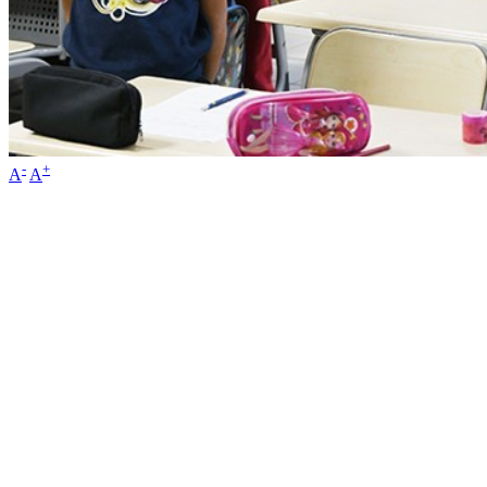
-
+
A
A