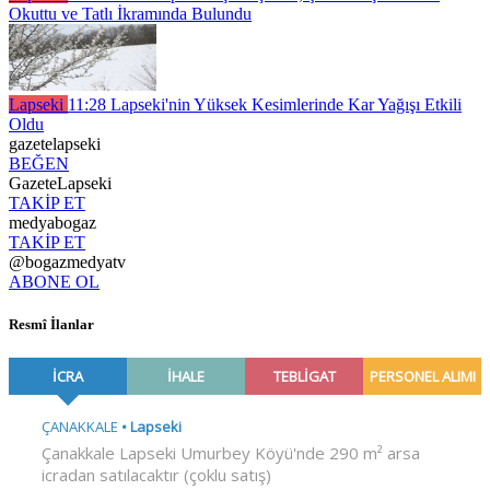
Okuttu ve Tatlı İkramında Bulundu
Lapseki
11:28
Lapseki'nin Yüksek Kesimlerinde Kar Yağışı Etkili
Oldu
gazetelapseki
BEĞEN
GazeteLapseki
TAKİP ET
medyabogaz
TAKİP ET
@bogazmedyatv
ABONE OL
Resmî İlanlar