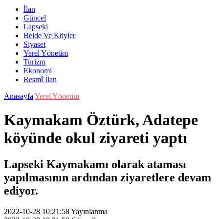
İlan
Güncel
Lapseki
Belde Ve Köyler
Siyaset
Yerel Yönetim
Turizm
Ekonomi
Resmî İlan
Anasayfa
Yerel Yönetim
Kaymakam Öztürk, Adatepe
köyünde okul ziyareti yaptı
Lapseki Kaymakamı olarak ataması
yapılmasının ardından ziyaretlere devam
ediyor.
2022-10-28 10:21:58
Yayınlanma