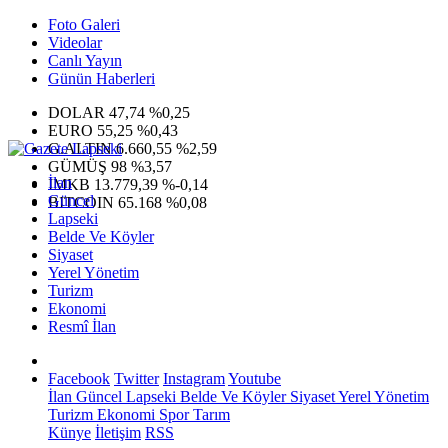
Foto Galeri
Videolar
Canlı Yayın
Günün Haberleri
DOLAR
47,74
%0,25
EURO
55,25
%0,43
G.ALTIN
6.660,55
%2,59
GÜMÜŞ
98
%3,57
İlan
IMKB
13.779,39
%-0,14
Güncel
BITCOIN
65.168
%0,08
Lapseki
Belde Ve Köyler
Siyaset
Yerel Yönetim
Turizm
Ekonomi
Resmî İlan
Facebook
Twitter
Instagram
Youtube
İlan
Güncel
Lapseki
Belde Ve Köyler
Siyaset
Yerel Yönetim
Turizm
Ekonomi
Spor
Tarım
Künye
İletişim
RSS