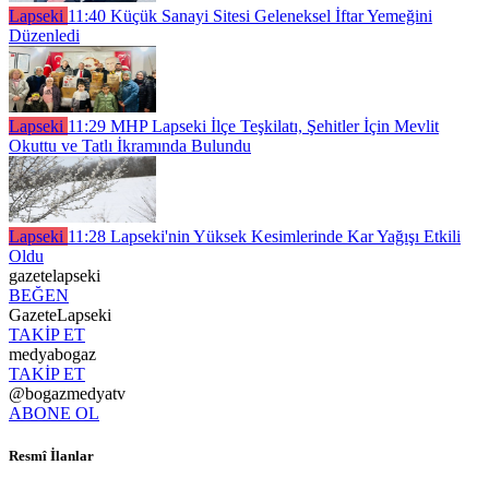
Lapseki
11:40
Küçük Sanayi Sitesi Geleneksel İftar Yemeğini
Düzenledi
Lapseki
11:29
MHP Lapseki İlçe Teşkilatı, Şehitler İçin Mevlit
Okuttu ve Tatlı İkramında Bulundu
Lapseki
11:28
Lapseki'nin Yüksek Kesimlerinde Kar Yağışı Etkili
Oldu
gazetelapseki
BEĞEN
GazeteLapseki
TAKİP ET
medyabogaz
TAKİP ET
@bogazmedyatv
ABONE OL
Resmî İlanlar