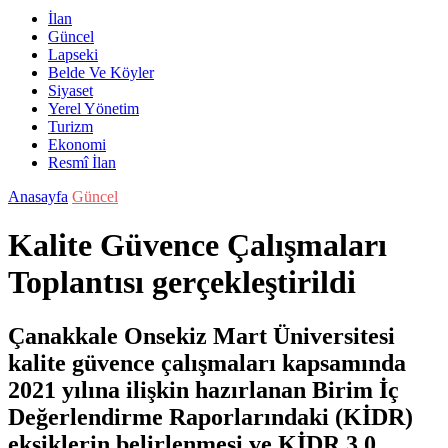
İlan
Güncel
Lapseki
Belde Ve Köyler
Siyaset
Yerel Yönetim
Turizm
Ekonomi
Resmî İlan
Anasayfa
Güncel
Kalite Güvence Çalışmaları
Toplantısı gerçekleştirildi
Çanakkale Onsekiz Mart Üniversitesi
kalite güvence çalışmaları kapsamında
2021 yılına ilişkin hazırlanan Birim İç
Değerlendirme Raporlarındaki (KİDR)
eksiklerin belirlenmesi ve KİDR 3.0