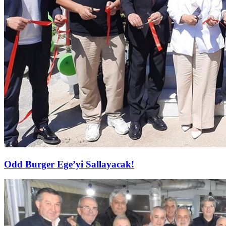
Odd Burger Ege’yi Sallayacak!