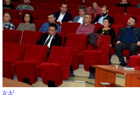
-
+
A
A