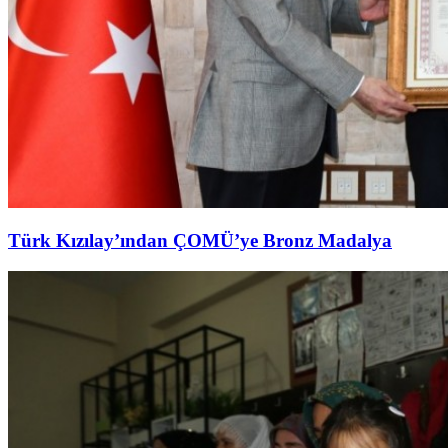
Türk Kızılay’ından ÇOMÜ’ye Bronz Madalya