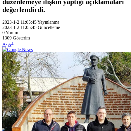
düzenlemeye ilişkin yaptığı açıklamaları
değerlendirdi.
2023-1-2 11:05:45
Yayınlanma
2023-1-2 11:05:45
Güncelleme
0
Yorum
1309
Gösterim
-
+
A
A