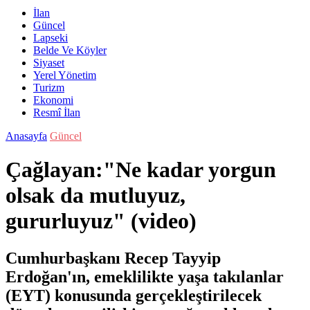
İlan
Güncel
Lapseki
Belde Ve Köyler
Siyaset
Yerel Yönetim
Turizm
Ekonomi
Resmî İlan
Anasayfa
Güncel
Çağlayan:"Ne kadar yorgun
olsak da mutluyuz,
gururluyuz" (video)
Cumhurbaşkanı Recep Tayyip
Erdoğan'ın, emeklilikte yaşa takılanlar
(EYT) konusunda gerçekleştirilecek