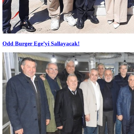
Odd Burger Ege’yi Sallayacak!