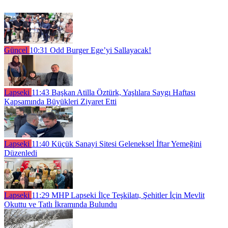
Güncel
10:31
Odd Burger Ege’yi Sallayacak!
Lapseki
11:43
Başkan Atilla Öztürk, Yaşlılara Saygı Haftası
Kapsamında Büyükleri Ziyaret Etti
Lapseki
11:40
Küçük Sanayi Sitesi Geleneksel İftar Yemeğini
Düzenledi
Lapseki
11:29
MHP Lapseki İlçe Teşkilatı, Şehitler İçin Mevlit
Okuttu ve Tatlı İkramında Bulundu