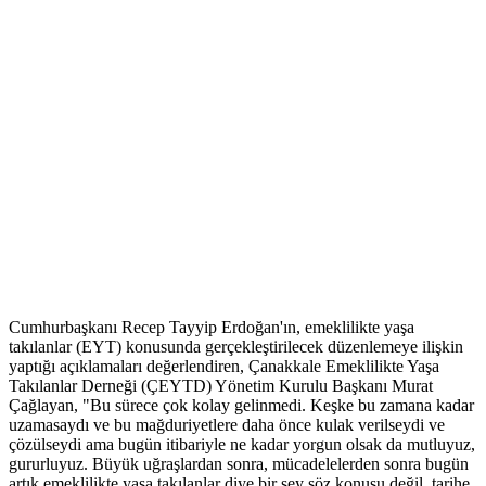
Cumhurbaşkanı Recep Tayyip Erdoğan'ın, emeklilikte yaşa
takılanlar (EYT) konusunda gerçekleştirilecek düzenlemeye ilişkin
yaptığı açıklamaları değerlendiren, Çanakkale Emeklilikte Yaşa
Takılanlar Derneği (ÇEYTD) Yönetim Kurulu Başkanı Murat
Çağlayan, "Bu sürece çok kolay gelinmedi. Keşke bu zamana kadar
uzamasaydı ve bu mağduriyetlere daha önce kulak verilseydi ve
çözülseydi ama bugün itibariyle ne kadar yorgun olsak da mutluyuz,
gururluyuz. Büyük uğraşlardan sonra, mücadelelerden sonra bugün
artık emeklilikte yaşa takılanlar diye bir şey söz konusu değil, tarihe