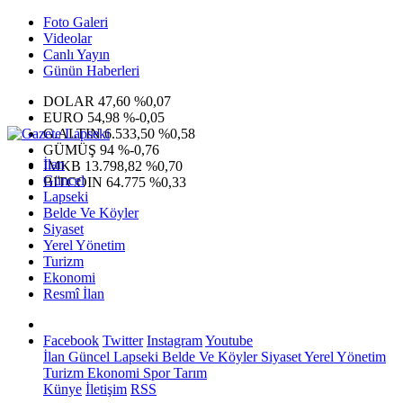
Foto Galeri
Videolar
Canlı Yayın
Günün Haberleri
DOLAR
47,60
%0,07
EURO
54,98
%-0,05
G.ALTIN
6.533,50
%0,58
GÜMÜŞ
94
%-0,76
İlan
IMKB
13.798,82
%0,70
Güncel
BITCOIN
64.775
%0,33
Lapseki
Belde Ve Köyler
Siyaset
Yerel Yönetim
Turizm
Ekonomi
Resmî İlan
Facebook
Twitter
Instagram
Youtube
İlan
Güncel
Lapseki
Belde Ve Köyler
Siyaset
Yerel Yönetim
Turizm
Ekonomi
Spor
Tarım
Künye
İletişim
RSS