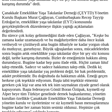
karışmış durumda" dedi.
Çanakkale Emeklilikte Yaşa Takılanlar Derneği (ÇEYTD) Yönetim
Kurulu Başkanı Murat Çağlayan, Cumhurbaşkanı Recep Tayyip
Erdoğan'ın, emeklilikte yaşa takılanlar (EYT) konusunda
gerçekleştirilecek düzenlemeye ilişkin yaptığı açıklamaları
değerlendirdi.
Bu sürece çok kolay gelinmediğini ifade eden Çağlayan, "Keşke bu
zamana kadar uzamasaydı ve bu mağduriyetlere daha önce kulak
verilseydi ve çözülseydi ama bugün itibariyle ne kadar yorgun olsak
da mutluyuz, gururluyuz. Büyük uğraşlardan sonra, mücadelelerden
sonra bugün artık emeklilikte yaşa takılanlar diye bir şey söz konusu
değil, tarihe karışmış durumda. Bizler de emeğimizin hakkını almış
durumdayız. Bugüne kadar hep şunu ifade ettik. Hiçbir zaman lütuf
talep etmedik. Sadece ve sadece hakkımızı talep ettik. Dedik ki;
emeklilikte yaşa takılanlar yaş problemi değil, bir hak problemidir,
adalet problemidir. Bu doğrultuda da hakkımızı aldık. Emeği geçen
herkese çok teşekkür ediyorum. Başta tabii teşekkür etmemiz
gereken çok kişi var ama tek tek isim saymaktan ziyade genel olarak
kapsıyorum. Başta federasyon Gönül Boran Özüpak, kıymetli eşi
Alper beye tüm Türkiye genelinde dernek başkanlarımız, yönetim
kurulları özellikle Çanakkale Emeklilikte Yaşa Takılanlar Derneği
yönetim kurulu ve üyelerimize ve siz kıymetli basın mensuplarımıza
bugüne kadar her zaman bizim sesimiz oldunuz. Hepinize çok
teşekkür ediyoruz" şeklinde konuştu.