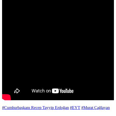
#Cumhurbaşkanı Recep Tayyip Erdoğan
#EYT
#Murat Çağlayan