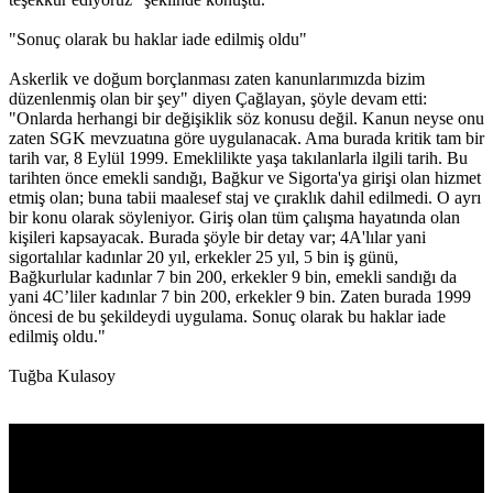
"Sonuç olarak bu haklar iade edilmiş oldu"
Askerlik ve doğum borçlanması zaten kanunlarımızda bizim
düzenlenmiş olan bir şey" diyen Çağlayan, şöyle devam etti:
"Onlarda herhangi bir değişiklik söz konusu değil. Kanun neyse onu
zaten SGK mevzuatına göre uygulanacak. Ama burada kritik tam bir
tarih var, 8 Eylül 1999. Emeklilikte yaşa takılanlarla ilgili tarih. Bu
tarihten önce emekli sandığı, Bağkur ve Sigorta'ya girişi olan hizmet
etmiş olan; buna tabii maalesef staj ve çıraklık dahil edilmedi. O ayrı
bir konu olarak söyleniyor. Giriş olan tüm çalışma hayatında olan
kişileri kapsayacak. Burada şöyle bir detay var; 4A'lılar yani
sigortalılar kadınlar 20 yıl, erkekler 25 yıl, 5 bin iş günü,
Bağkurlular kadınlar 7 bin 200, erkekler 9 bin, emekli sandığı da
yani 4C’liler kadınlar 7 bin 200, erkekler 9 bin. Zaten burada 1999
öncesi de bu şekildeydi uygulama. Sonuç olarak bu haklar iade
edilmiş oldu."
Tuğba Kulasoy