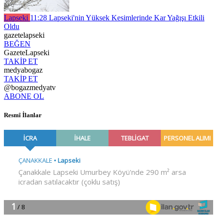
Lapseki
11:28
Lapseki'nin Yüksek Kesimlerinde Kar Yağışı Etkili
Oldu
gazetelapseki
BEĞEN
GazeteLapseki
TAKİP ET
medyabogaz
TAKİP ET
@bogazmedyatv
ABONE OL
Resmî İlanlar