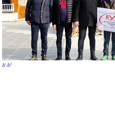
-
+
A
A