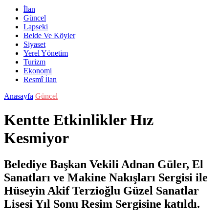
İlan
Güncel
Lapseki
Belde Ve Köyler
Siyaset
Yerel Yönetim
Turizm
Ekonomi
Resmî İlan
Anasayfa
Güncel
Kentte Etkinlikler Hız
Kesmiyor
Belediye Başkan Vekili Adnan Güler, El
Sanatları ve Makine Nakışları Sergisi ile
Hüseyin Akif Terzioğlu Güzel Sanatlar
Lisesi Yıl Sonu Resim Sergisine katıldı.