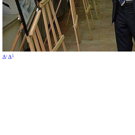
-
+
A
A