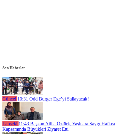
Son Haberler
Güncel
10:31
Odd Burger Ege’yi Sallayacak!
Lapseki
11:43
Başkan Atilla Öztürk, Yaşlılara Saygı Haftası
Kapsamında Büyükleri Ziyaret Etti