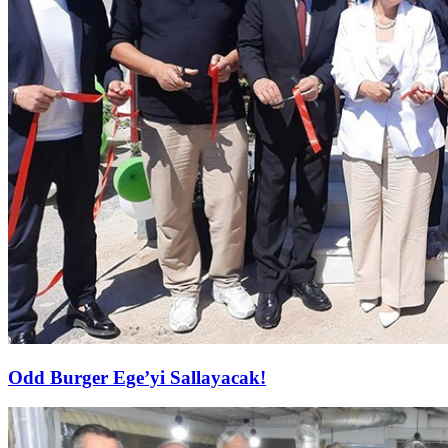
Odd Burger Ege’yi Sallayacak!