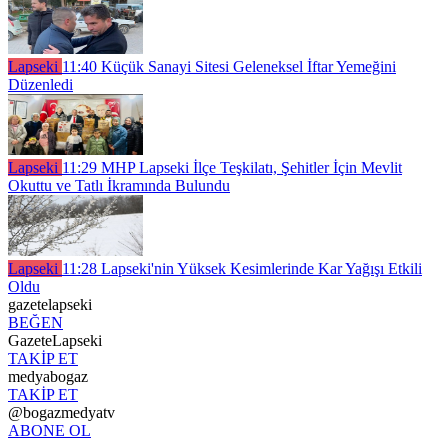
Lapseki
11:40
Küçük Sanayi Sitesi Geleneksel İftar Yemeğini
Düzenledi
Lapseki
11:29
MHP Lapseki İlçe Teşkilatı, Şehitler İçin Mevlit
Okuttu ve Tatlı İkramında Bulundu
Lapseki
11:28
Lapseki'nin Yüksek Kesimlerinde Kar Yağışı Etkili
Oldu
gazetelapseki
BEĞEN
GazeteLapseki
TAKİP ET
medyabogaz
TAKİP ET
@bogazmedyatv
ABONE OL