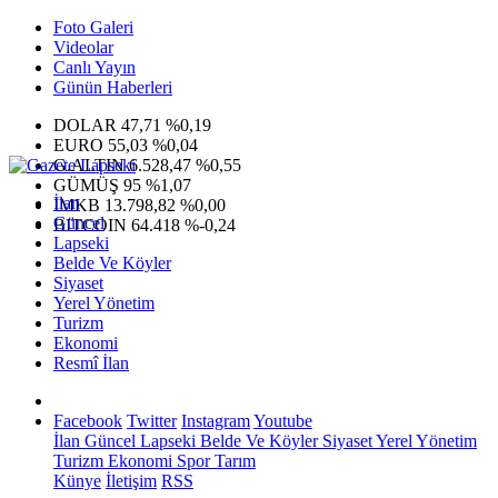
Foto Galeri
Videolar
Canlı Yayın
Günün Haberleri
DOLAR
47,71
%0,19
EURO
55,03
%0,04
G.ALTIN
6.528,47
%0,55
GÜMÜŞ
95
%1,07
İlan
IMKB
13.798,82
%0,00
Güncel
BITCOIN
64.418
%-0,24
Lapseki
Belde Ve Köyler
Siyaset
Yerel Yönetim
Turizm
Ekonomi
Resmî İlan
Facebook
Twitter
Instagram
Youtube
İlan
Güncel
Lapseki
Belde Ve Köyler
Siyaset
Yerel Yönetim
Turizm
Ekonomi
Spor
Tarım
Künye
İletişim
RSS