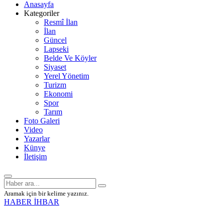
Anasayfa
Kategoriler
Resmî İlan
İlan
Güncel
Lapseki
Belde Ve Köyler
Siyaset
Yerel Yönetim
Turizm
Ekonomi
Spor
Tarım
Foto Galeri
Video
Yazarlar
Künye
İletişim
Aramak için bir kelime yazınız.
HABER İHBAR