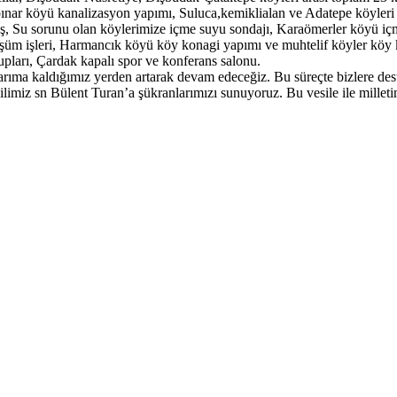
pınar köyü kanalizasyon yapımı, Suluca,kemiklialan ve Adatepe köyleri
ş, Su sorunu olan köylerimize içme suyu sondajı, Karaömerler köyü içme
önüşüm işleri, Harmancık köyü köy konagi yapımı ve muhtelif köyler köy
rupları, Çardak kapalı spor ve konferans salonu.
mlarıma kaldığımız yerden artarak devam edeceğiz. Bu süreçte bizlere 
miz sn Bülent Turan’a şükranlarımızı sunuyoruz. Bu vesile ile milletimiz