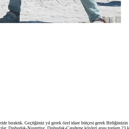
ide bıraktık. Geçtiğimiz yıl gerek özel idare bütçesi gerek Birliğimizin
ılar, Dışbudak-Nusretiye, Dışbudak-Çataltepe köyleri arası toplam 23 k