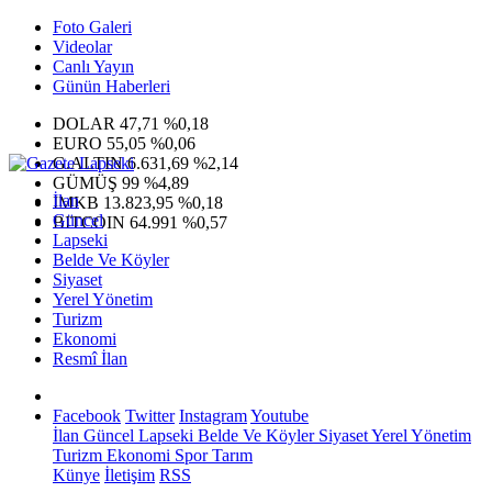
Foto Galeri
Videolar
Canlı Yayın
Günün Haberleri
DOLAR
47,71
%0,18
EURO
55,05
%0,06
G.ALTIN
6.631,69
%2,14
GÜMÜŞ
99
%4,89
İlan
IMKB
13.823,95
%0,18
Güncel
BITCOIN
64.991
%0,57
Lapseki
Belde Ve Köyler
Siyaset
Yerel Yönetim
Turizm
Ekonomi
Resmî İlan
Facebook
Twitter
Instagram
Youtube
İlan
Güncel
Lapseki
Belde Ve Köyler
Siyaset
Yerel Yönetim
Turizm
Ekonomi
Spor
Tarım
Künye
İletişim
RSS