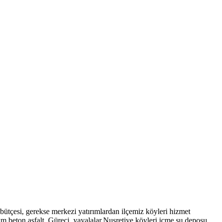
 bütçesi, gerekse merkezi yatırımlardan ilçemiz köyleri hizmet
m beton asfalt, Güreci, yayalalar,Nusretiye köyleri içme su deposu