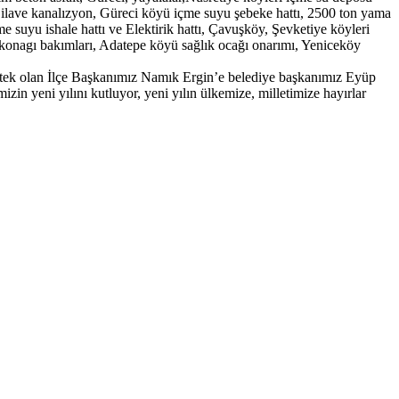
 ilave kanalızyon, Güreci köyü içme suyu şebeke hattı, 2500 ton yama
 suyu ishale hattı ve Elektirik hattı, Çavuşköy, Şevketiye köyleri
 konagı bakımları, Adatepe köyü sağlık ocağı onarımı, Yeniceköy
destek olan İlçe Başkanımız Namık Ergin’e belediye başkanımız Eyüp
in yeni yılını kutluyor, yeni yılın ülkemize, milletimize hayırlar