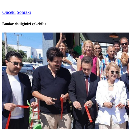
Önceki
Sonraki
Bunlar da ilginizi çekebilir