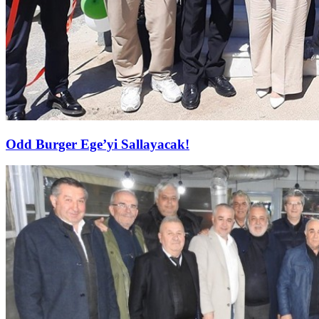
Odd Burger Ege’yi Sallayacak!