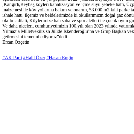
,Kangırlı,Beybaş,köyleri kanalizasyon ve içme suyu şebeke hattı, Üç
malzemesi ile köy yollarına bakım ve onarım, 53.000 m2 kılıt parke ta
ishale hattı, ilçemiz ve beldelerimizde ki okullarımızın doğal gaz d
okulu tadilati, Köylerimize halı saha ve spor aletleri ile çocuk oyun g
Ve daha niceleri, cumhuriyetimizin 100.yılı olan 2023 yılında yatırı
Yılmaz’a Milletvekiliz sn Jülide İskenderoğlu’na ve Grup Başkan vekili
getirmesini temenni ediyoruz”dedi.
Ercan Özçetin
#AK Parti
#Halil Özer
#Hasan Engin