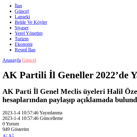
İlan
Güncel
Lapseki
Belde Ve Köyler
Siyaset
Yerel Yönetim
Turizm
Ekonomi
Resmî İlan
Anasayfa
Güncel
AK Partili İl Geneller 2022’de Y
AK Parti İl Genel Meclis üyeleri Halil Öz
hesaplarından paylaşıp açıklamada bulund
2023-1-4 10:57:46
Yayınlanma
2023-1-4 10:57:46
Güncelleme
0
Yorum
949
Gösterim
-
+
A
A