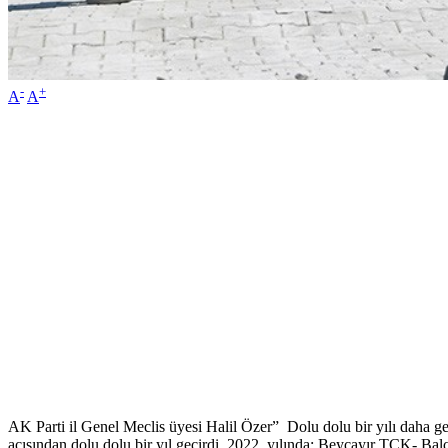
-
+
A
A
AK Parti il Genel Meclis üyesi Halil Özer” Dolu dolu bir yılı daha ger
açısından dolu dolu bir yıl geçirdi. 2022 yılında; Beycayır TCK- Balc