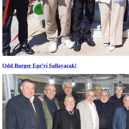
Odd Burger Ege’yi Sallayacak!