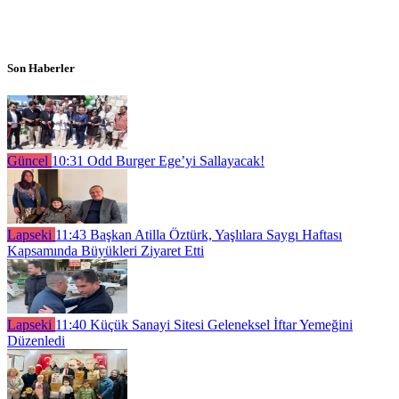
Son Haberler
Güncel
10:31
Odd Burger Ege’yi Sallayacak!
Lapseki
11:43
Başkan Atilla Öztürk, Yaşlılara Saygı Haftası
Kapsamında Büyükleri Ziyaret Etti
Lapseki
11:40
Küçük Sanayi Sitesi Geleneksel İftar Yemeğini
Düzenledi