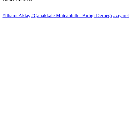
#İlhami Aktaş
#Çanakkale Müteahhitler Birliği Derneği
#ziyaret