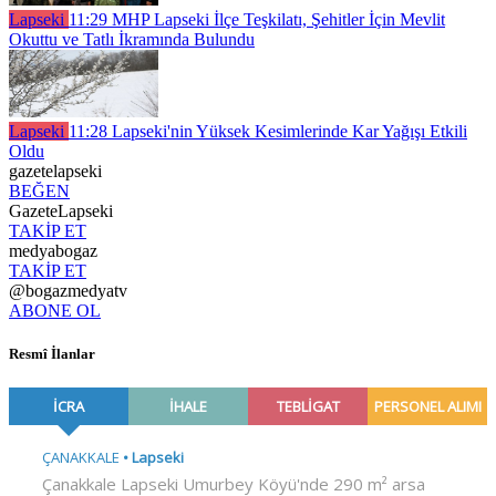
Lapseki
11:29
MHP Lapseki İlçe Teşkilatı, Şehitler İçin Mevlit
Okuttu ve Tatlı İkramında Bulundu
Lapseki
11:28
Lapseki'nin Yüksek Kesimlerinde Kar Yağışı Etkili
Oldu
gazetelapseki
BEĞEN
GazeteLapseki
TAKİP ET
medyabogaz
TAKİP ET
@bogazmedyatv
ABONE OL
Resmî İlanlar