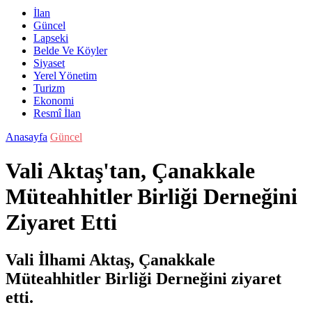
İlan
Güncel
Lapseki
Belde Ve Köyler
Siyaset
Yerel Yönetim
Turizm
Ekonomi
Resmî İlan
Anasayfa
Güncel
Vali Aktaş'tan, Çanakkale
Müteahhitler Birliği Derneğini
Ziyaret Etti
Vali İlhami Aktaş, Çanakkale
Müteahhitler Birliği Derneğini ziyaret
etti.