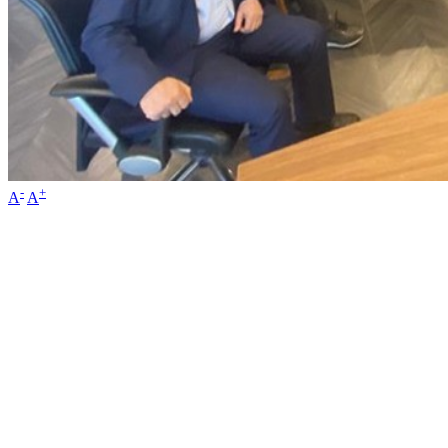
-
+
A
A