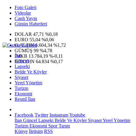
Foto Galeri
Videolar
Canlı Yayın
Günün Haberleri
DOLAR
47,71
%0,18
EURO
55,04
%0,06
G.ALTIN
6.604,34
%1,72
GÜMÜŞ
99
%4,78
İlan
IMKB
13.784,19
%-0,11
Güncel
BITCOIN
64.834
%0,17
Lapseki
Belde Ve Köyler
Siyaset
Yerel Yönetim
Turizm
Ekonomi
Resmî İlan
Facebook
Twitter
Instagram
Youtube
İlan
Güncel
Lapseki
Belde Ve Köyler
Siyaset
Yerel Yönetim
Turizm
Ekonomi
Spor
Tarım
Künye
İletişim
RSS