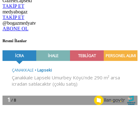
GazeteLapseki
TAKİP ET
medyabogaz
TAKİP ET
@bogazmedyatv
ABONE OL
Resmî İlanlar