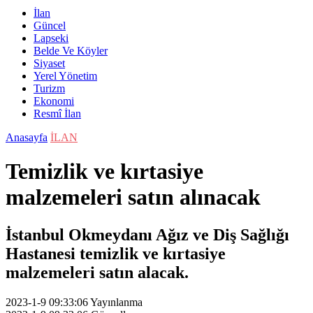
İlan
Güncel
Lapseki
Belde Ve Köyler
Siyaset
Yerel Yönetim
Turizm
Ekonomi
Resmî İlan
Anasayfa
İLAN
Temizlik ve kırtasiye
malzemeleri satın alınacak
İstanbul Okmeydanı Ağız ve Diş Sağlığı
Hastanesi temizlik ve kırtasiye
malzemeleri satın alacak.
2023-1-9 09:33:06
Yayınlanma