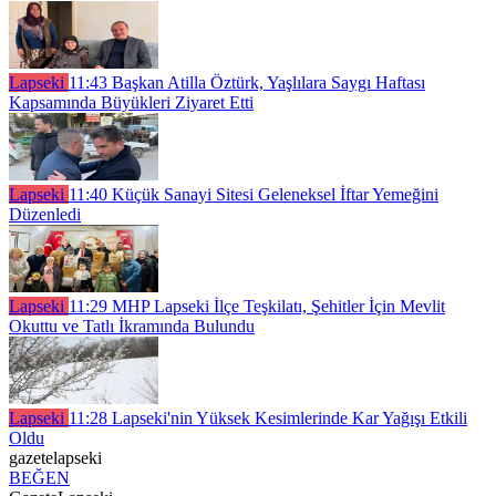
Lapseki
11:43
Başkan Atilla Öztürk, Yaşlılara Saygı Haftası
Kapsamında Büyükleri Ziyaret Etti
Lapseki
11:40
Küçük Sanayi Sitesi Geleneksel İftar Yemeğini
Düzenledi
Lapseki
11:29
MHP Lapseki İlçe Teşkilatı, Şehitler İçin Mevlit
Okuttu ve Tatlı İkramında Bulundu
Lapseki
11:28
Lapseki'nin Yüksek Kesimlerinde Kar Yağışı Etkili
Oldu
gazetelapseki
BEĞEN