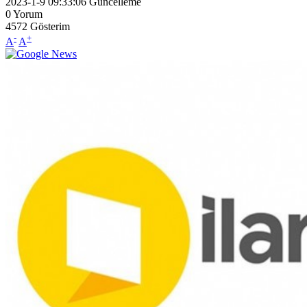
2023-1-9 09:33:06
Güncelleme
0
Yorum
4572
Gösterim
-
+
A
A