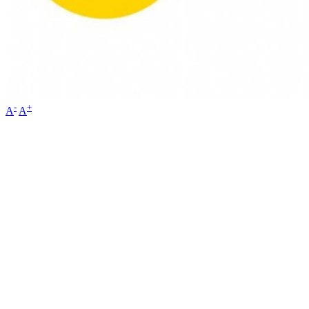
-
+
A
A