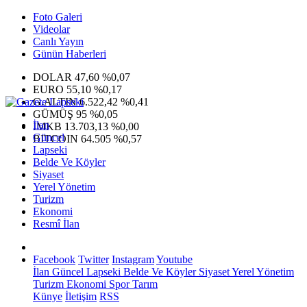
Foto Galeri
Videolar
Canlı Yayın
Günün Haberleri
DOLAR
47,60
%0,07
EURO
55,10
%0,17
G.ALTIN
6.522,42
%0,41
GÜMÜŞ
95
%0,05
İlan
IMKB
13.703,13
%0,00
Güncel
BITCOIN
64.505
%0,57
Lapseki
Belde Ve Köyler
Siyaset
Yerel Yönetim
Turizm
Ekonomi
Resmî İlan
Facebook
Twitter
Instagram
Youtube
İlan
Güncel
Lapseki
Belde Ve Köyler
Siyaset
Yerel Yönetim
Turizm
Ekonomi
Spor
Tarım
Künye
İletişim
RSS