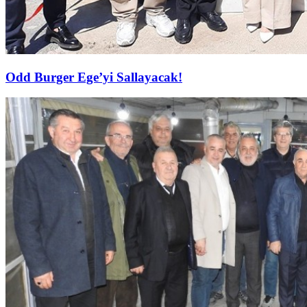
Odd Burger Ege’yi Sallayacak!