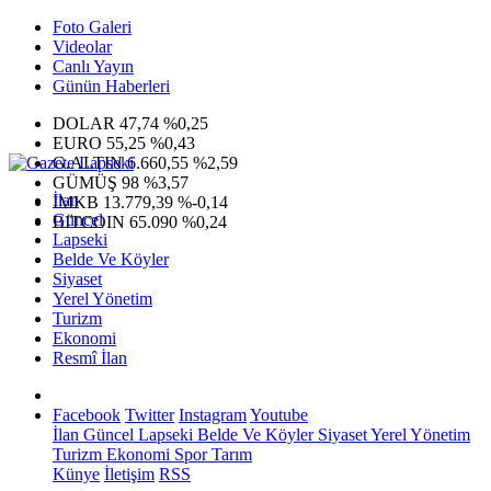
Foto Galeri
Videolar
Canlı Yayın
Günün Haberleri
DOLAR
47,74
%0,25
EURO
55,25
%0,43
G.ALTIN
6.660,55
%2,59
GÜMÜŞ
98
%3,57
İlan
IMKB
13.779,39
%-0,14
Güncel
BITCOIN
65.090
%0,24
Lapseki
Belde Ve Köyler
Siyaset
Yerel Yönetim
Turizm
Ekonomi
Resmî İlan
Facebook
Twitter
Instagram
Youtube
İlan
Güncel
Lapseki
Belde Ve Köyler
Siyaset
Yerel Yönetim
Turizm
Ekonomi
Spor
Tarım
Künye
İletişim
RSS