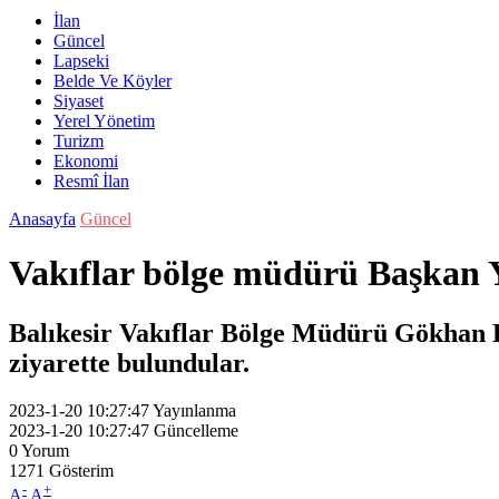
İlan
Güncel
Lapseki
Belde Ve Köyler
Siyaset
Yerel Yönetim
Turizm
Ekonomi
Resmî İlan
Anasayfa
Güncel
Vakıflar bölge müdürü Başkan Y
Balıkesir Vakıflar Bölge Müdürü Gökhan 
ziyarette bulundular.
2023-1-20 10:27:47
Yayınlanma
2023-1-20 10:27:47
Güncelleme
0
Yorum
1271
Gösterim
-
+
A
A