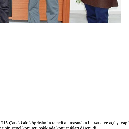
915 Çanakkale köprüsünün temeli atılmasından bu yana ve açılışı yapıld
 ilçesinin genel konumu hakkında konuştukları öğrenildi.