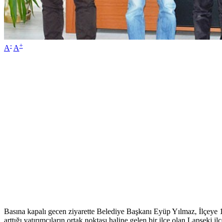
-
+
A
A
Basına kapalı gecen ziyarette Belediye Başkanı Eyüp Yılmaz, İlçeye 1
arttığı yatırımcıların ortak noktası haline gelen bir ilçe olan Lapseki