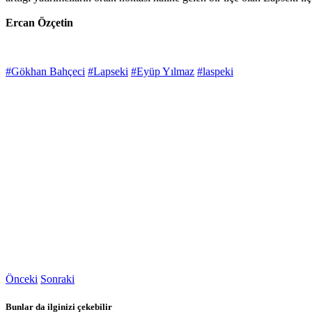
Ercan Özçetin
#Gökhan Bahçeci
#Lapseki
#Eyüp Yılmaz
#laspeki
Önceki
Sonraki
Bunlar da ilginizi çekebilir