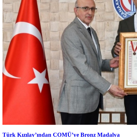
Türk Kızılay’ından ÇOMÜ’ye Bronz Madalya