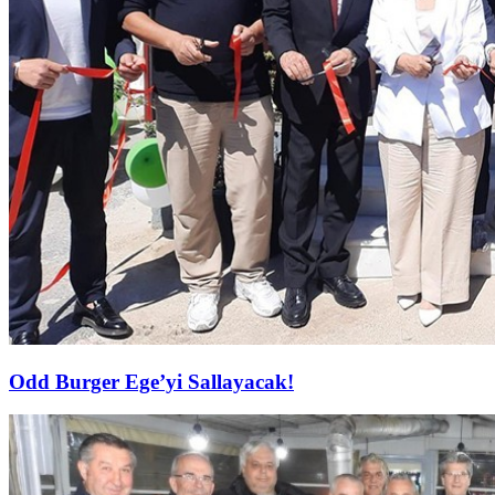
Odd Burger Ege’yi Sallayacak!