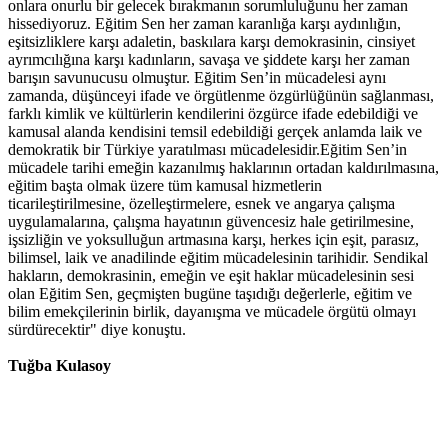
onlara onurlu bir gelecek bırakmanın sorumluluğunu her zaman
hissediyoruz. Eğitim Sen her zaman karanlığa karşı aydınlığın,
eşitsizliklere karşı adaletin, baskılara karşı demokrasinin, cinsiyet
ayrımcılığına karşı kadınların, savaşa ve şiddete karşı her zaman
barışın savunucusu olmuştur. Eğitim Sen’in mücadelesi aynı
zamanda, düşünceyi ifade ve örgütlenme özgürlüğünün sağlanması,
farklı kimlik ve kültürlerin kendilerini özgürce ifade edebildiği ve
kamusal alanda kendisini temsil edebildiği gerçek anlamda laik ve
demokratik bir Türkiye yaratılması mücadelesidir.Eğitim Sen’in
mücadele tarihi emeğin kazanılmış haklarının ortadan kaldırılmasına,
eğitim başta olmak üzere tüm kamusal hizmetlerin
ticarileştirilmesine, özelleştirmelere, esnek ve angarya çalışma
uygulamalarına, çalışma hayatının güvencesiz hale getirilmesine,
işsizliğin ve yoksulluğun artmasına karşı, herkes için eşit, parasız,
bilimsel, laik ve anadilinde eğitim mücadelesinin tarihidir. Sendikal
hakların, demokrasinin, emeğin ve eşit haklar mücadelesinin sesi
olan Eğitim Sen, geçmişten bugüne taşıdığı değerlerle, eğitim ve
bilim emekçilerinin birlik, dayanışma ve mücadele örgütü olmayı
sürdürecektir" diye konuştu.
Tuğba Kulasoy