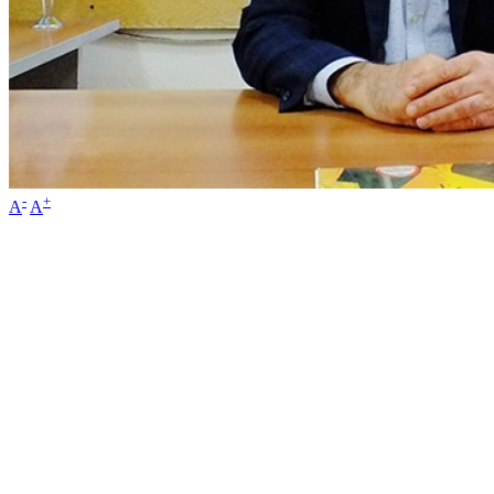
-
+
A
A