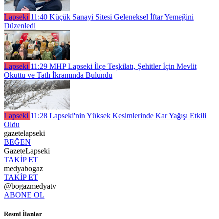
Lapseki
11:40
Küçük Sanayi Sitesi Geleneksel İftar Yemeğini
Düzenledi
Lapseki
11:29
MHP Lapseki İlçe Teşkilatı, Şehitler İçin Mevlit
Okuttu ve Tatlı İkramında Bulundu
Lapseki
11:28
Lapseki'nin Yüksek Kesimlerinde Kar Yağışı Etkili
Oldu
gazetelapseki
BEĞEN
GazeteLapseki
TAKİP ET
medyabogaz
TAKİP ET
@bogazmedyatv
ABONE OL
Resmî İlanlar