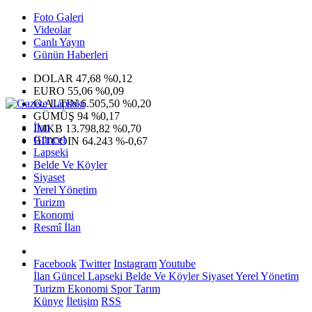
Foto Galeri
Videolar
Canlı Yayın
Günün Haberleri
DOLAR
47,68
%0,12
EURO
55,06
%0,09
G.ALTIN
6.505,50
%0,20
GÜMÜŞ
94
%0,17
İlan
IMKB
13.798,82
%0,70
Güncel
BITCOIN
64.243
%-0,67
Lapseki
Belde Ve Köyler
Siyaset
Yerel Yönetim
Turizm
Ekonomi
Resmî İlan
Facebook
Twitter
Instagram
Youtube
İlan
Güncel
Lapseki
Belde Ve Köyler
Siyaset
Yerel Yönetim
Turizm
Ekonomi
Spor
Tarım
Künye
İletişim
RSS