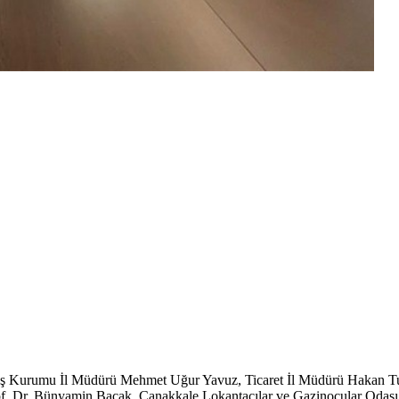
 Kurumu İl Müdürü Mehmet Uğur Yavuz, Ticaret İl Müdürü Hakan Tuncerl
 Dr. Bünyamin Bacak, Çanakkale Lokantacılar ve Gazinocular Odası 