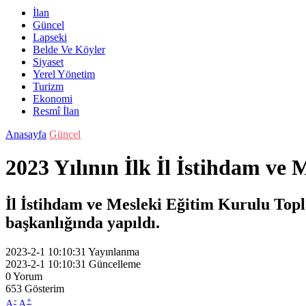
İlan
Güncel
Lapseki
Belde Ve Köyler
Siyaset
Yerel Yönetim
Turizm
Ekonomi
Resmî İlan
Anasayfa
Güncel
2023 Yılının İlk İl İstihdam ve 
İl İstihdam ve Mesleki Eğitim Kurulu Topl
başkanlığında yapıldı.
2023-2-1 10:10:31
Yayınlanma
2023-2-1 10:10:31
Güncelleme
0
Yorum
653
Gösterim
-
+
A
A