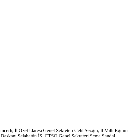
i, İl Özel İdaresi Genel Sekreteri Celil Sezgin, İl Milli Eğitim
Başkanı Selahattin İŞ, ÇTSO Genel Sekreteri Sema Sandal,