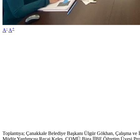
-
+
A
A
Toplantıya; Çanakkale Belediye Başkanı Ülgür Gökhan, Çalışma ve İş
Müdür Yardımcısı Recai Keleş, ÇOMÜ Biga İİBF Öğretim Üyesi Prof.