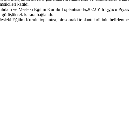
silcileri katıldı.
 İstihdam ve Mesleki Eğitim Kurulu Toplantısında;2022 Yılı İşgücü Piya
 görüşülerek karara bağlandı.
leki Eğitim Kurulu toplantısı, bir sonraki toplantı tarihinin belirlenme