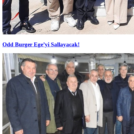
Odd Burger Ege’yi Sallayacak!