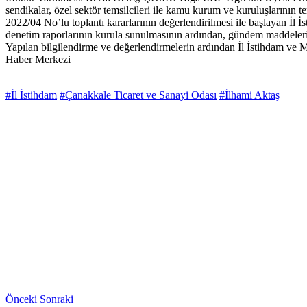
sendikalar, özel sektör temsilcileri ile kamu kurum ve kuruluşlarının tem
2022/04 No’lu toplantı kararlarının değerlendirilmesi ile başlayan İl
denetim raporlarının kurula sunulmasının ardından, gündem maddeleri
Yapılan bilgilendirme ve değerlendirmelerin ardından İl İstihdam ve Mes
Haber Merkezi
#İl İstihdam
#Çanakkale Ticaret ve Sanayi Odası
#İlhami Aktaş
Önceki
Sonraki