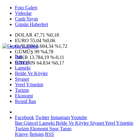
Foto Galeri
Videolar
Canlı Yayın
Günün Haberleri
DOLAR
47,71
%0,18
EURO
55,04
%0,06
G.ALTIN
6.604,34
%1,72
GÜMÜŞ
99
%4,78
İlan
IMKB
13.784,19
%-0,11
Güncel
BITCOIN
64.834
%0,17
Lapseki
Belde Ve Köyler
Siyaset
Yerel Yönetim
Turizm
Ekonomi
Resmî İlan
Facebook
Twitter
Instagram
Youtube
İlan
Güncel
Lapseki
Belde Ve Köyler
Siyaset
Yerel Yönetim
Turizm
Ekonomi
Spor
Tarım
Künye
İletişim
RSS