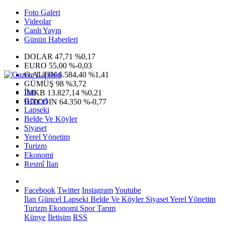
Foto Galeri
Videolar
Canlı Yayın
Günün Haberleri
DOLAR
47,71
%0,17
EURO
55,00
%-0,03
G.ALTIN
6.584,40
%1,41
GÜMÜŞ
98
%3,72
İlan
IMKB
13.827,14
%0,21
Güncel
BITCOIN
64.350
%-0,77
Lapseki
Belde Ve Köyler
Siyaset
Yerel Yönetim
Turizm
Ekonomi
Resmî İlan
Facebook
Twitter
Instagram
Youtube
İlan
Güncel
Lapseki
Belde Ve Köyler
Siyaset
Yerel Yönetim
Turizm
Ekonomi
Spor
Tarım
Künye
İletişim
RSS