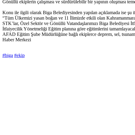
Gönüllü ekiplerin çalışması ve sürdürülebilir bir yapının oluşması te
Konu ile ilgili olarak Biga Belediyesinden yapılan açıklamada ise şu if
“Tüm Ülkemizi yasan boğan ve 11 İlimizde etkili olan Kahramanmara
STK’lar, Özel Sektör ve Gönüllü Vatandaşlarımızı Biga Belediyesi İtf
İtfaiyecilik Yönetmeliği Eğitim planına göre eğitimlerini tamamlayacak
AFAD Eğitim Şube Müdürlüğüne bağlı ekiplerce deprem, sel, tsunami, ar
Haber Merkezi
#biga
#ekip