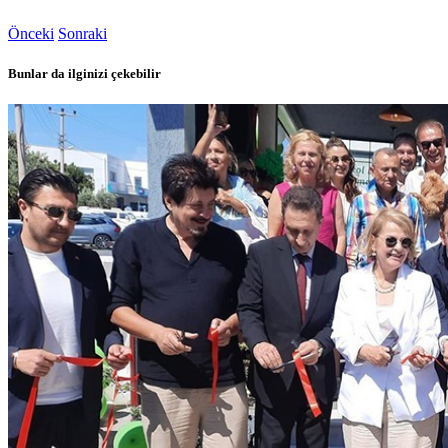
Önceki
Sonraki
Bunlar da ilginizi çekebilir