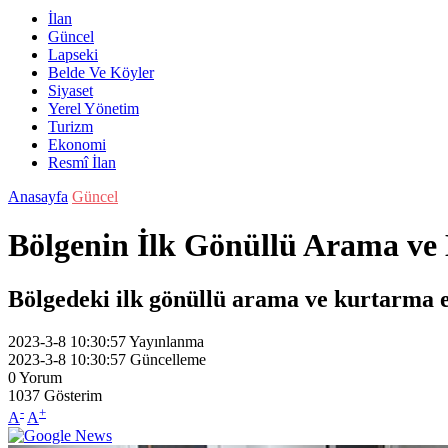
İlan
Güncel
Lapseki
Belde Ve Köyler
Siyaset
Yerel Yönetim
Turizm
Ekonomi
Resmî İlan
Anasayfa
Güncel
Bölgenin İlk Gönüllü Arama ve
Bölgedeki ilk gönüllü arama ve kurtarma e
2023-3-8 10:30:57
Yayınlanma
2023-3-8 10:30:57
Güncelleme
0
Yorum
1037
Gösterim
-
+
A
A