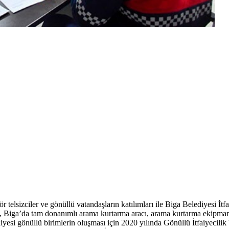
r telsizciler ve gönüllü vatandaşların katılımları ile Biga Belediyesi İ
e, Biga’da tam donanımlı arama kurtarma aracı, arama kurtarma ekipman
ediyesi gönüllü birimlerin oluşması için 2020 yılında Gönüllü İtfaiyeci