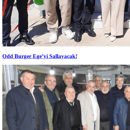
Odd Burger Ege’yi Sallayacak!