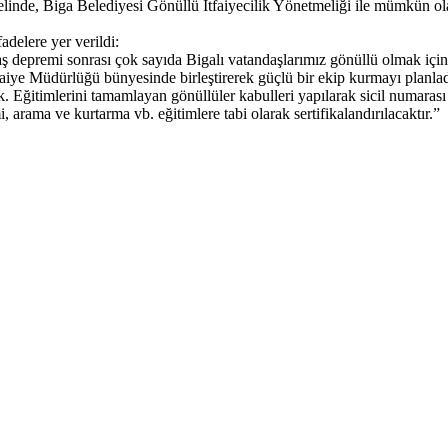
melinde, Biga Belediyesi Gönüllü İtfaiyecilik Yönetmeliği ile mümkün ola
adelere yer verildi:
ş depremi sonrası çok sayıda Bigalı vatandaşlarımız gönüllü olmak iç
aiye Müdürlüğü bünyesinde birleştirerek güçlü bir ekip kurmayı planlad
. Eğitimlerini tamamlayan gönüllüler kabulleri yapılarak sicil numarası 
ama ve kurtarma vb. eğitimlere tabi olarak sertifikalandırılacaktır.”