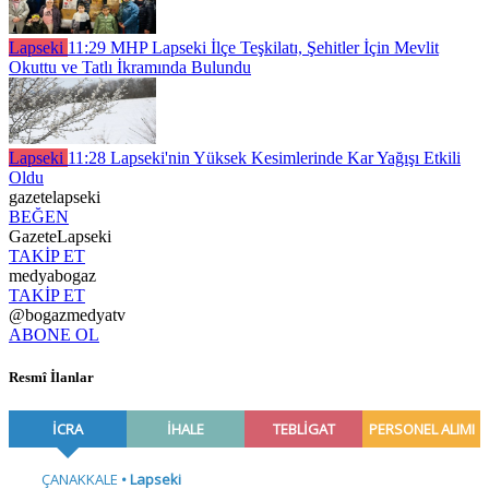
Lapseki
11:29
MHP Lapseki İlçe Teşkilatı, Şehitler İçin Mevlit
Okuttu ve Tatlı İkramında Bulundu
Lapseki
11:28
Lapseki'nin Yüksek Kesimlerinde Kar Yağışı Etkili
Oldu
gazetelapseki
BEĞEN
GazeteLapseki
TAKİP ET
medyabogaz
TAKİP ET
@bogazmedyatv
ABONE OL
Resmî İlanlar