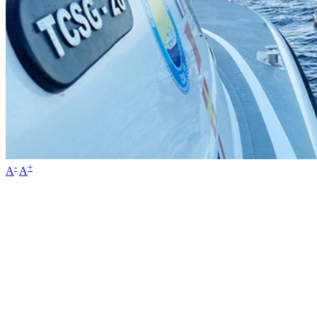
-
+
A
A