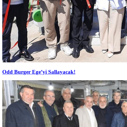
Odd Burger Ege’yi Sallayacak!