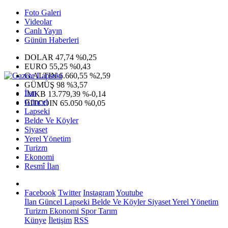
Foto Galeri
Videolar
Canlı Yayın
Günün Haberleri
DOLAR
47,74
%0,25
EURO
55,25
%0,43
G.ALTIN
6.660,55
%2,59
GÜMÜŞ
98
%3,57
İlan
IMKB
13.779,39
%-0,14
Güncel
BITCOIN
65.050
%0,05
Lapseki
Belde Ve Köyler
Siyaset
Yerel Yönetim
Turizm
Ekonomi
Resmî İlan
Facebook
Twitter
Instagram
Youtube
İlan
Güncel
Lapseki
Belde Ve Köyler
Siyaset
Yerel Yönetim
Turizm
Ekonomi
Spor
Tarım
Künye
İletişim
RSS