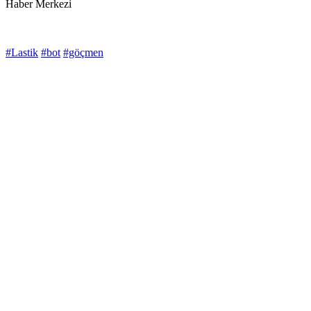
Haber Merkezi
#Lastik
#bot
#göçmen