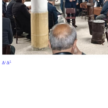
-
+
A
A