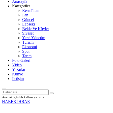
Anasayfa
Kategoriler
Resmî İlan
İlan
Güncel
Lapseki
Belde Ve Köyler
Siyaset
Yerel Yönetim
Turizm
Ekonomi
Spor
Tarım
Foto Galeri
Video
Yazarlar
Künye
İletişim
Aramak için bir kelime yazınız.
HABER İHBAR