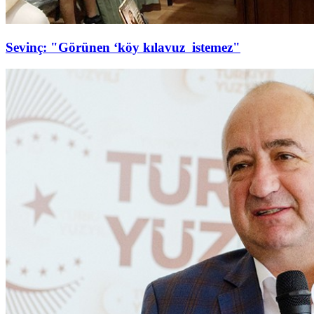
Sevinç: "Görünen ‘köy kılavuz istemez"