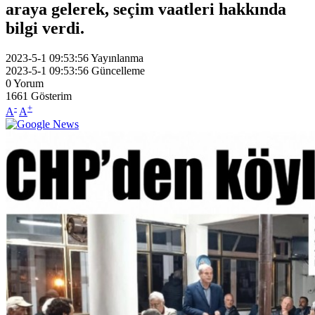
araya gelerek, seçim vaatleri hakkında
bilgi verdi.
2023-5-1 09:53:56
Yayınlanma
2023-5-1 09:53:56
Güncelleme
0
Yorum
1661
Gösterim
-
+
A
A