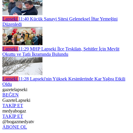
Lapseki
11:40
Küçük Sanayi Sitesi Geleneksel İftar Yemeğini
Düzenledi
Lapseki
11:29
MHP Lapseki İlçe Teşkilatı, Şehitler İçin Mevlit
Okuttu ve Tatlı İkramında Bulundu
Lapseki
11:28
Lapseki'nin Yüksek Kesimlerinde Kar Yağışı Etkili
Oldu
gazetelapseki
BEĞEN
GazeteLapseki
TAKİP ET
medyabogaz
TAKİP ET
@bogazmedyatv
ABONE OL