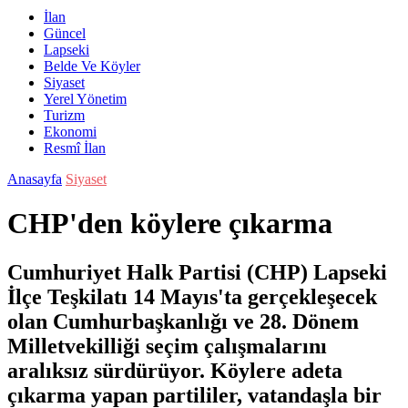
İlan
Güncel
Lapseki
Belde Ve Köyler
Siyaset
Yerel Yönetim
Turizm
Ekonomi
Resmî İlan
Anasayfa
Siyaset
CHP'den köylere çıkarma
Cumhuriyet Halk Partisi (CHP) Lapseki
İlçe Teşkilatı 14 Mayıs'ta gerçekleşecek
olan Cumhurbaşkanlığı ve 28. Dönem
Milletvekilliği seçim çalışmalarını
aralıksız sürdürüyor. Köylere adeta
çıkarma yapan partililer, vatandaşla bir