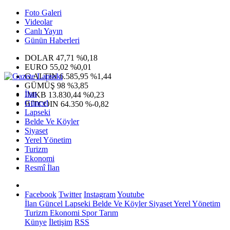
Foto Galeri
Videolar
Canlı Yayın
Günün Haberleri
DOLAR
47,71
%0,18
EURO
55,02
%0,01
G.ALTIN
6.585,95
%1,44
GÜMÜŞ
98
%3,85
İlan
IMKB
13.830,44
%0,23
Güncel
BITCOIN
64.350
%-0,82
Lapseki
Belde Ve Köyler
Siyaset
Yerel Yönetim
Turizm
Ekonomi
Resmî İlan
Facebook
Twitter
Instagram
Youtube
İlan
Güncel
Lapseki
Belde Ve Köyler
Siyaset
Yerel Yönetim
Turizm
Ekonomi
Spor
Tarım
Künye
İletişim
RSS