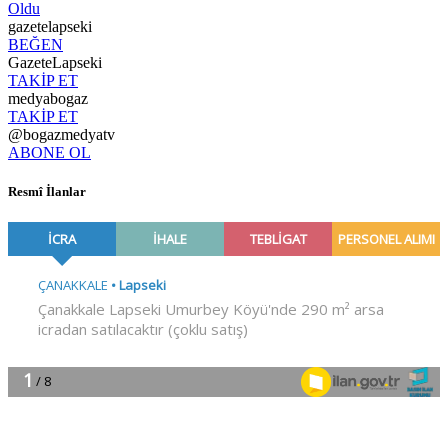
Oldu
gazetelapseki
BEĞEN
GazeteLapseki
TAKİP ET
medyabogaz
TAKİP ET
@bogazmedyatv
ABONE OL
Resmî İlanlar