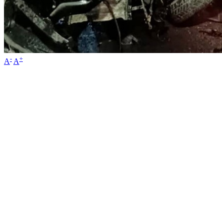
-
+
A
A