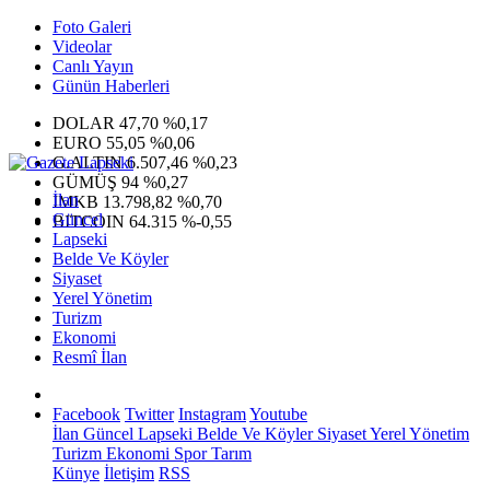
Foto Galeri
Videolar
Canlı Yayın
Günün Haberleri
DOLAR
47,70
%0,17
EURO
55,05
%0,06
G.ALTIN
6.507,46
%0,23
GÜMÜŞ
94
%0,27
İlan
IMKB
13.798,82
%0,70
Güncel
BITCOIN
64.315
%-0,55
Lapseki
Belde Ve Köyler
Siyaset
Yerel Yönetim
Turizm
Ekonomi
Resmî İlan
Facebook
Twitter
Instagram
Youtube
İlan
Güncel
Lapseki
Belde Ve Köyler
Siyaset
Yerel Yönetim
Turizm
Ekonomi
Spor
Tarım
Künye
İletişim
RSS