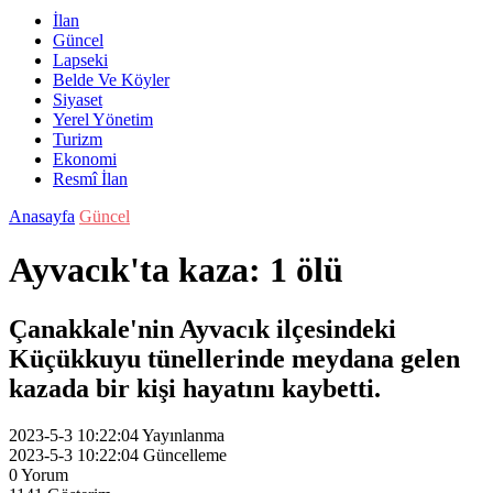
İlan
Güncel
Lapseki
Belde Ve Köyler
Siyaset
Yerel Yönetim
Turizm
Ekonomi
Resmî İlan
Anasayfa
Güncel
Ayvacık'ta kaza: 1 ölü
Çanakkale'nin Ayvacık ilçesindeki
Küçükkuyu tünellerinde meydana gelen
kazada bir kişi hayatını kaybetti.
2023-5-3 10:22:04
Yayınlanma
2023-5-3 10:22:04
Güncelleme
0
Yorum