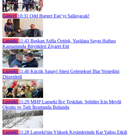
Güncel
10:31
Odd Burger Ege’yi Sallayacak!
Lapseki
11:43
Başkan Atilla Öztürk, Yaşlılara Saygı Haftası
Kapsamında Büyükleri Ziyaret Etti
Lapseki
11:40
Küçük Sanayi Sitesi Geleneksel İftar Yemeğini
Düzenledi
Lapseki
11:29
MHP Lapseki İlçe Teşkilatı, Şehitler İçin Mevlit
Okuttu ve Tatlı İkramında Bulundu
Lapseki
11:28
Lapseki'nin Yüksek Kesimlerinde Kar Yağışı Etkili