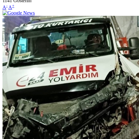
1141
Gösterim
-
+
A
A