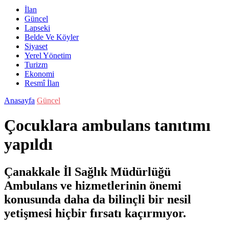
İlan
Güncel
Lapseki
Belde Ve Köyler
Siyaset
Yerel Yönetim
Turizm
Ekonomi
Resmî İlan
Anasayfa
Güncel
Çocuklara ambulans tanıtımı
yapıldı
Çanakkale İl Sağlık Müdürlüğü
Ambulans ve hizmetlerinin önemi
konusunda daha da bilinçli bir nesil
yetişmesi hiçbir fırsatı kaçırmıyor.