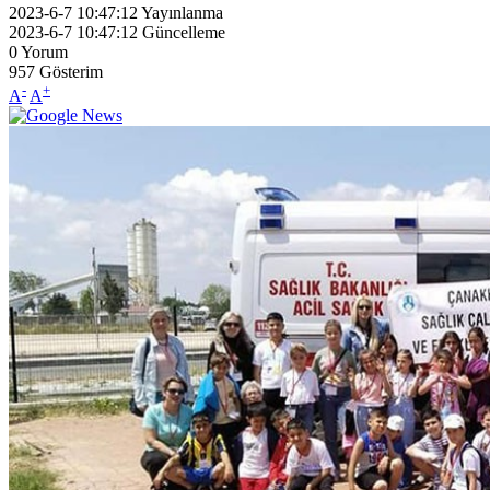
2023-6-7 10:47:12
Yayınlanma
2023-6-7 10:47:12
Güncelleme
0
Yorum
957
Gösterim
-
+
A
A