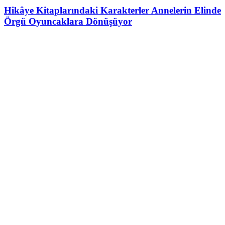
Hikâye Kitaplarındaki Karakterler Annelerin Elinde
Örgü Oyuncaklara Dönüşüyor