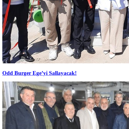
Odd Burger Ege’yi Sallayacak!