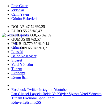
Foto Galeri
Videolar
Canlı Yayın
Günün Haberleri
DOLAR
47,74
%0,25
EURO
55,25
%0,43
G.ALTIN
6.660,55
%2,59
GÜMÜŞ
98
%3,57
İlan
IMKB
13.779,39
%-0,14
Güncel
BITCOIN
65.046
%1,21
Lapseki
Belde Ve Köyler
Siyaset
Yerel Yönetim
Turizm
Ekonomi
Resmî İlan
Facebook
Twitter
Instagram
Youtube
İlan
Güncel
Lapseki
Belde Ve Köyler
Siyaset
Yerel Yönetim
Turizm
Ekonomi
Spor
Tarım
Künye
İletişim
RSS