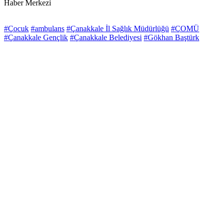
Haber Merkezi
#Çocuk
#ambulans
#Çanakkale İl Sağlık Müdürlüğü
#ÇOMÜ
#Çanakkale Gençlik
#Çanakkale Belediyesi
#Gökhan Baştürk