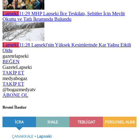
Lapseki
11:29
MHP Lapseki İlçe Teşkilatı, Şehitler İçin Mevlit
Okuttu ve Tatlı İkramında Bulundu
Lapseki
11:28
Lapseki'nin Yüksek Kesimlerinde Kar Yağışı Etkili
Oldu
gazetelapseki
BEĞEN
GazeteLapseki
TAKİP ET
medyabogaz
TAKİP ET
@bogazmedyatv
ABONE OL
Resmî İlanlar