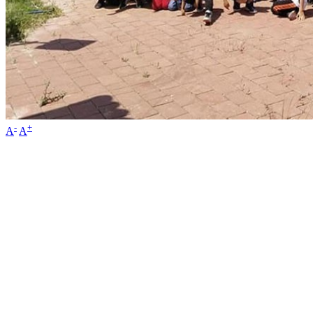
-
+
A
A