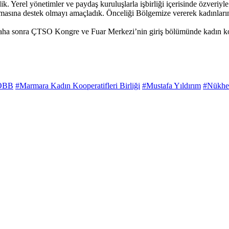
dik. Yerel yönetimler ve paydaş kuruluşlarla işbirliği içerisinde özveriyl
ğlamasına destek olmayı amaçladık. Önceliği Bölgemize vererek kadınlar
aha sonra ÇTSO Kongre ve Fuar Merkezi’nin giriş bölümünde kadın koope
OBB
#Marmara Kadın Kooperatifleri Birliği
#Mustafa Yıldırım
#Nükhe