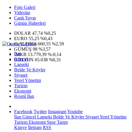
Foto Galeri
Videolar
Canlı Yayın
Günün Haberleri
DOLAR
47,74
%0,25
EURO
55,25
%0,43
G.ALTIN
6.660,55
%2,59
GÜMÜŞ
98
%3,57
İlan
IMKB
13.779,39
%-0,14
Güncel
BITCOIN
65.038
%0,31
Lapseki
Belde Ve Köyler
Siyaset
Yerel Yönetim
Turizm
Ekonomi
Resmî İlan
Facebook
Twitter
Instagram
Youtube
İlan
Güncel
Lapseki
Belde Ve Köyler
Siyaset
Yerel Yönetim
Turizm
Ekonomi
Spor
Tarım
Künye
İletişim
RSS