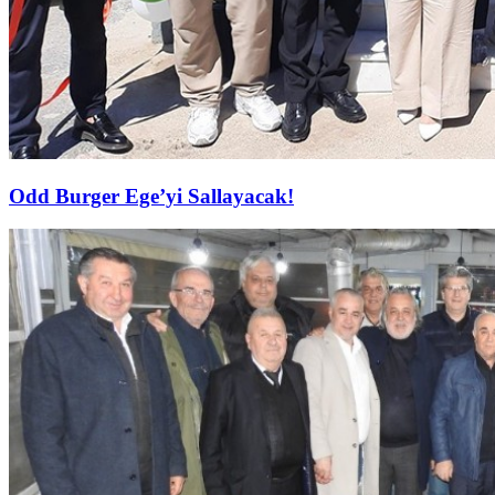
Odd Burger Ege’yi Sallayacak!