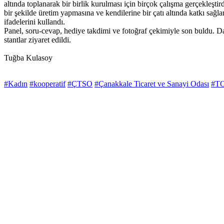
altında toplanarak bir birlik kurulması için birçok çalışma gerçekleştir
bir şekilde üretim yapmasına ve kendilerine bir çatı altında katkı sa
ifadelerini kullandı.
Panel, soru-cevap, hediye takdimi ve fotoğraf çekimiyle son buldu. D
stantlar ziyaret edildi.
Tuğba Kulasoy
#Kadın
#kooperatif
#ÇTSO
#Çanakkale Ticaret ve Sanayi Odası
#T