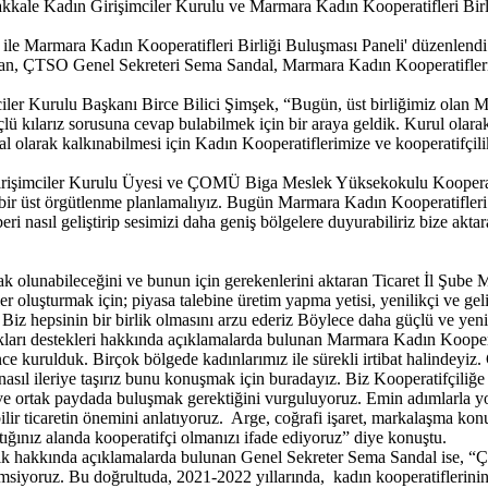
le Kadın Girişimciler Kurulu ve Marmara Kadın Kooperatifleri Birliğ
le Marmara Kadın Kooperatifleri Birliği Buluşması Paneli' düzenlend
an, ÇTSO Genel Sekreteri Sema Sandal, Marmara Kadın Kooperatifleri 
ciler Kurulu Başkanı Birce Bilici Şimşek, “Bugün, üst birliğimiz olan 
ü kılarız sorusuna cevap bulabilmek için bir araya geldik. Kurul olarak k
 olarak kalkınabilmesi için Kadın Kooperatiflerimize ve kooperatifçilik
irişimciler Kurulu Üyesi ve ÇOMÜ Biga Meslek Yüksekokulu Kooperat
 bir üst örgütlenme planlamalıyız. Bugün Marmara Kadın Kooperatifleri B
ri nasıl geliştirip sesimizi daha geniş bölgelere duyurabiliriz bize aktar
tak olunabileceğini ve bunun için gerekenlerini aktaran Ticaret İl Şube 
ler oluşturmak için; piyasa talebine üretim yapma yetisi, yenilikçi ve gel
iz hepsinin bir birlik olmasını arzu ederiz Böylece daha güçlü ve yeni 
ladıkları destekleri hakkında açıklamalarda bulunan Marmara Kadın Koope
nce kurulduk. Birçok bölgede kadınlarımız ile sürekli irtibat halindeyi
izi nasıl ileriye taşırız bunu konuşmak için buradayız. Biz Kooperatifçil
ve ortak paydada buluşmak gerektiğini vurguluyoruz. Emin adımlarla yola
ilir ticaretin önemini anlatıyoruz. Arge, coğrafi işaret, markalaşma kon
ğınız alanda kooperatifçi olmanızı ifade ediyoruz” diye konuştu.
lik hakkında açıklamalarda bulunan Genel Sekreter Sema Sandal ise, “
emsiyoruz. Bu doğrultuda, 2021-2022 yıllarında, kadın kooperatiflerinin 