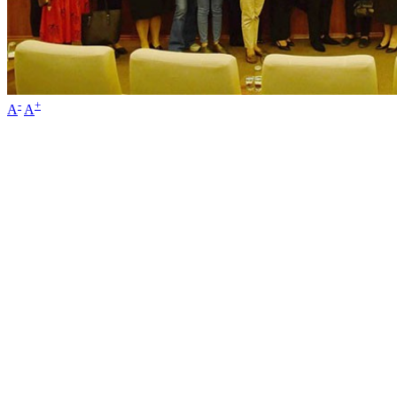
-
+
A
A