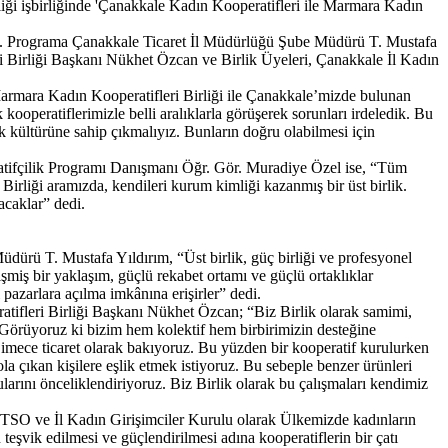
i işbirliğinde 'Çanakkale Kadın Kooperatifleri ile Marmara Kadın
i. Programa Çanakkale Ticaret İl Müdürlüğü Şube Müdürü T. Mustafa
Birliği Başkanı Nükhet Özcan ve Birlik Üyeleri, Çanakkale İl Kadın
Marmara Kadın Kooperatifleri Birliği ile Çanakkale’mizde bulunan
ooperatiflerimizle belli aralıklarla görüşerek sorunları irdeledik. Bu
 kültürüne sahip çıkmalıyız. Bunların doğru olabilmesi için
ifçilik Programı Danışmanı Öğr. Gör. Muradiye Özel ise, “Tüm
irliği aramızda, kendileri kurum kimliği kazanmış bir üst birlik.
acaklar” dedi.
Müdürü T. Mustafa Yıldırım, “Üst birlik, güç birliği ve profesyonel
işmiş bir yaklaşım, güçlü rekabet ortamı ve güçlü ortaklıklar
pazarlara açılma imkânına erişirler” dedi.
ratifleri Birliği Başkanı Nükhet Özcan; “Biz Birlik olarak samimi,
z. Görüyoruz ki bizim hem kolektif hem birbirimizin desteğine
iğe imece ticaret olarak bakıyoruz. Bu yüzden bir kooperatif kurulurken
 çıkan kişilere eşlik etmek istiyoruz. Bu sebeple benzer ürünleri
ularını önceliklendiriyoruz. Biz Birlik olarak bu çalışmaları kendimiz
ÇTSO ve İl Kadın Girişimciler Kurulu olarak Ülkemizde kadınların
teşvik edilmesi ve güçlendirilmesi adına kooperatiflerin bir çatı