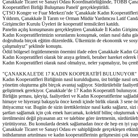
Çanakkale Ticaret ve Sanayi Odası Koordinatörlüğünde, TOBB Çanakka
Kooperatifleri Birliği Buluşması Paneli' gerçekleştirildi.
ÇTSO Kongre ve Fuar Merkezi’nde 'Çanakkale Kadın Kooperatifleri i
Yıldırım, Çanakkale İl Tarım ve Orman Müdür Yardımcısı Latif Cand
Girişimciler Kurulu Üyeleri ile kooperatif temsilcileri katıldı.
Panelin açılış konuşmasını gerçekleştiren Çanakkale İl Kadın Girişim
Kadın Kooperatiflerimizin sorunlarını konuşmak, onları nasıl daha güçl
doğrultuda birçok eğitim düzenledik. Ülkemizin de ekonomik ve sosyal
çalışmalıyız” şeklinde konuştu.
Ödül bölgesel örgütlenmenin önemini ifade eden Çanakkale Kadın G
Kadın Kooperatifleri olarak bir araya gelmeli, beraber hareket ederek
Kadın Kooperatifleri olarak nasıl olmalıyız, neler yapmalıyız, bu çembe
"ÇANAKKALE'DE 17 KADIN KOOPERATİFİ BULUNUYOR"
Kadın Kooperatifleri Birliğinin nasıl kurulduğunu, üst birliğe nasıl or
yönetim oluşturma gibi birçok avantaj sağlıyor. Sürdürülebilir faaliyet
geliştirmek gerekiyor. Çanakkale’de 17 Kadın Kooperatifi bulunuyor. B
Birliğin şeması, işleyişi, faaliyetleri ve Kadın Kooperatiflerine sağ
himaye ve hiyerarşi bakışıyla önce kendi içinde birlik olarak 3 sene ö
ihtiyacımız var. Bugün de sizin ürettiklerinize nasıl katkı sağlarız, s
şartları sağlamak için çok emek harcamak, kolektif bilinç oluşturmak 
üretilmesini değil piyasanın arz ve talebine göre üretmenin, sürdürüleb
yürütüyoruz. Bu konularda destek sağlamadan önce de hep en iyi yaptı
Çanakkale Ticaret ve Sanayi Odası ev sahipliğinde gerçekleşen etkin
istihdamının artırılması ve kadın kooperatiflerinin gelişmesini çok ön