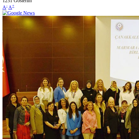
1231
Gösterim
-
+
A
A