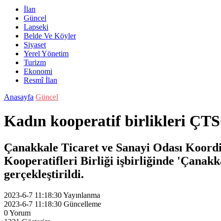
İlan
Güncel
Lapseki
Belde Ve Köyler
Siyaset
Yerel Yönetim
Turizm
Ekonomi
Resmî İlan
Anasayfa
Güncel
Kadın kooperatif birlikleri ÇTS
Çanakkale Ticaret ve Sanayi Odası Koor
Kooperatifleri Birliği işbirliğinde 'Çanak
gerçekleştirildi.
2023-6-7 11:18:30
Yayınlanma
2023-6-7 11:18:30
Güncelleme
0
Yorum