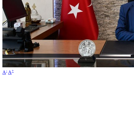
-
+
A
A