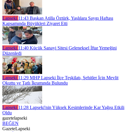
Lapseki
11:43
Başkan Atilla Öztürk, Yaşlılara Saygı Haftası
Kapsamında Büyükleri Ziyaret Etti
Lapseki
11:40
Küçük Sanayi Sitesi Geleneksel İftar Yemeğini
Düzenledi
Lapseki
11:29
MHP Lapseki İlçe Teşkilatı, Şehitler İçin Mevlit
Okuttu ve Tatlı İkramında Bulundu
Lapseki
11:28
Lapseki'nin Yüksek Kesimlerinde Kar Yağışı Etkili
Oldu
gazetelapseki
BEĞEN
GazeteLapseki