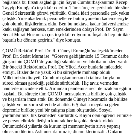
bağlamda bu fırsatı sağladığı için Sayın Cumhurbaşkanımız Recep
Tayyip Erdoğan'a teşekkür ederim. Tüm süreçler içerisinde bir süre
Genel Sekreterlik görevi yürüttük. Orada idari personelle çok yakın
çalıştık. Yine akademik personelle ve bütün yönetim kademeleriyle
çok olumlu ilişkilerimiz oldu. Ben bu noktaya kadar üniversitemize
katkı sağlayan herkese, tüm emeklerinden dolayı Prof. Dr. Sayın
Sedat Murat Hocamıza çok teşekkür ediyorum. İnşallah hep birlikte
başarılı bir dönem geçiririz" diye konuştu.
ÇOMÜ Rektörü Prof. Dr. R. Cüneyt Erenoğlu’na teşekkür eden
Prof. Dr. Sedat Murat ise, “Göreve geldiğimizde 15 Temmuz darbe
girişiminin ÇOMÜ’de yarattığı sıkıntıların ve tahribatın izleri vardı.
Bir önceki Rektörümüz Prof. Dr. Yücel Acer bunlarla mücadele
etmişti. Bizler de ne yazık ki bu süreçlerle muhatap olduk.
Milletimizin dirayeti, Cumhurbaşkanımızın da talimatlarıyla bu
süreci olması gerektiği şekilde sürdürdük. Hiç taviz vermeden
hainlerle mücadele ettik. Ardından pandemi süreci ile uzaktan eğitim
başladı. Bu süreçte tüm ÇOMÜ mensuplarıyla birlikte çok çalıştık
ve başarılara imza attık. Bu dönemde Cüneyt hocamızla da birlikte
çalıştık ve bu zorlu süreci de atlattık. 6 Şubatta meydana gelen
depremle birlikte yeni bir çalışma planı oluşturduk. Sosyal
yardımlarımızı hız kesmeden sürdürdük. Kaybı olan öğrencilerimizle
ve personelimizle iletişim kurarak her koşulda destek olduk.
Önümüzdeki yıllarda da kurum içi memnuniyetin zirve yapmış
olmasını dilerim. Asli unsurlarımız iç dinamiklerimizdir. Onların