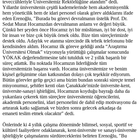
teveccühleriyle Üniversitemiz Rektörlüğüne atandım” dedi.
Yıllardır üniversitenin çeşitli kademelerinde hem akademisyenlik
hem yöneticilik hem de idari personel olarak görev aldıklarını ifade
eden Erenoğlu, "Burada bu görevi devralmanın üstelik Prof. Dr.
Sedat Murat Hocamızdan devralmanın anlamı ve değeri büyük.
Çünkü her şeyden önce Hocamız iyi bir müslüman, iyi bir dost, iyi
bir insan ve bize çok büyük örnek oldu. Bize tüm süreçlerimizde
destek oldu. Adaylık ve atanma sürecinde ilk tebrik telefonunu bile
kendisinden aldım. Hocamız ilk göreve geldiği anda “Araştırma
Üniversitesi Olmak” vizyonuyla yürüttüğü çalışmalar sonucunda
YÖKAK değerlendirmesine tabi tutulduk ve 2 yıllık başarılı bir
süreç atlattık. Bu noktada Hocamızın liderliğinde tüm
üniversitemizin başarısı vardı. Hocama üniversitemize ve benim
kişisel gelişimime olan katkısından dolayı çok teşekkür ediyorum.
Bütün görevler gelip geçici ama bizim bundan sonraki süreçte temel
misyonumuz, şehitler kenti olan Çanakkale'mizde üniversite-kent,
üniversite-sanayi işbirliğini, Hocamızın koyduğu bayrağı daha da
yukarılara çekerek tüm süreçlere üniversitemiz öğrencilerini,
akademik personelini, idari personelini de dahil edip motivasyonu da
artırarak katkı sağlamak ve bizden sonra gelecek arkadaşa da
emaneti teslim etmek olacaktır" dedi.
Önlerinde ki 4 yıllık çalışma döneminde bilimsel, sosyal, sportif ve
kültürel faaliyetlere odaklanarak, kent-üniversite ve sanayi-üniversite
işbirliğiyle çalışmalarını sürdüreceklerini belirten Erenoğlu, "Bu