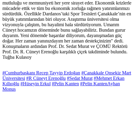
mutluluğu ve memnuniyeti her yere sirayet eder. Ekonomik krizlerle
mücadele ettik ve tüm bu ekonomik zorluğa rağmen yatırımlarımızı
sürdürdük. Özellikle Dardanos’taki Spor Tesisleri Çanakkale’nin en
büyük yatırımlarından biri oluyor. Araştırma üniversitesi olma
vizyonuyla çalıştım, bu hayalimi hala sürdürüyorum. Umarım
Cüneyt hocamızın döneminde bunu sağlayabiliriz. Bundan gurur
duyarım. Yeni dönemde başarılar diliyorum, dayanışmadan güç
doğar. Her zaman yanınızdayım her zaman destekçinizim" dedi.
Konuşmaların ardından Prof. Dr. Sedat Murat ve ÇOMÜ Rektörü
Prof. Dr. R. Cüneyt Erenoğlu karşılıklı çiçek takdiminde bulundu.
Tuğba Kulasoy
#Cumhurbaşkanı Recep Tayyip Erdoğan
#Çanakkale Onsekiz Mart
Üniversitesi
#R Cüneyt Erenoğlu
#Sedat Murat
#Mehmet Erkan
Kıllıoğlu
#Hüseyin Erkul
#Pelin Kanten
#Pelin KantenAyhan
Monus