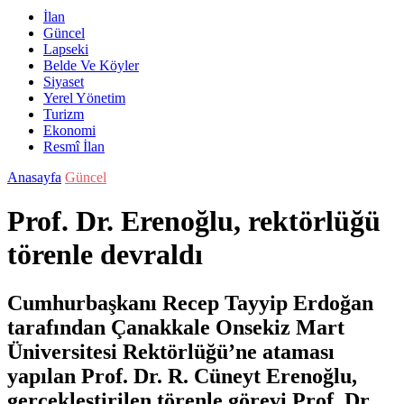
İlan
Güncel
Lapseki
Belde Ve Köyler
Siyaset
Yerel Yönetim
Turizm
Ekonomi
Resmî İlan
Anasayfa
Güncel
Prof. Dr. Erenoğlu, rektörlüğü
törenle devraldı
Cumhurbaşkanı Recep Tayyip Erdoğan
tarafından Çanakkale Onsekiz Mart
Üniversitesi Rektörlüğü’ne ataması
yapılan Prof. Dr. R. Cüneyt Erenoğlu,
gerçekleştirilen törenle görevi Prof. Dr.