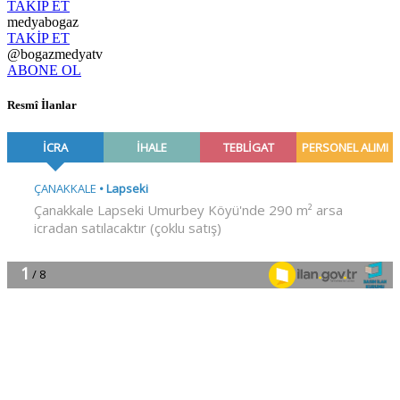
TAKİP ET
medyabogaz
TAKİP ET
@bogazmedyatv
ABONE OL
Resmî İlanlar