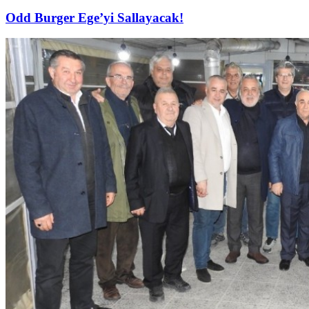
Odd Burger Ege’yi Sallayacak!