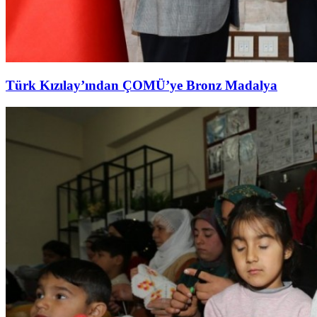
Türk Kızılay’ından ÇOMÜ’ye Bronz Madalya