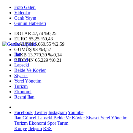
Foto Galeri
Videolar
Canlı Yayın
Günün Haberleri
DOLAR
47,74
%0,25
EURO
55,25
%0,43
G.ALTIN
6.660,55
%2,59
GÜMÜŞ
98
%3,57
İlan
IMKB
13.779,39
%-0,14
Güncel
BITCOIN
65.229
%0,21
Lapseki
Belde Ve Köyler
Siyaset
Yerel Yönetim
Turizm
Ekonomi
Resmî İlan
Facebook
Twitter
Instagram
Youtube
İlan
Güncel
Lapseki
Belde Ve Köyler
Siyaset
Yerel Yönetim
Turizm
Ekonomi
Spor
Tarım
Künye
İletişim
RSS