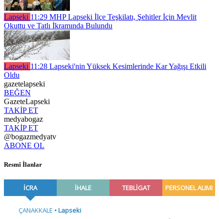
Lapseki
11:29
MHP Lapseki İlçe Teşkilatı, Şehitler İçin Mevlit
Okuttu ve Tatlı İkramında Bulundu
Lapseki
11:28
Lapseki'nin Yüksek Kesimlerinde Kar Yağışı Etkili
Oldu
gazetelapseki
BEĞEN
GazeteLapseki
TAKİP ET
medyabogaz
TAKİP ET
@bogazmedyatv
ABONE OL
Resmî İlanlar