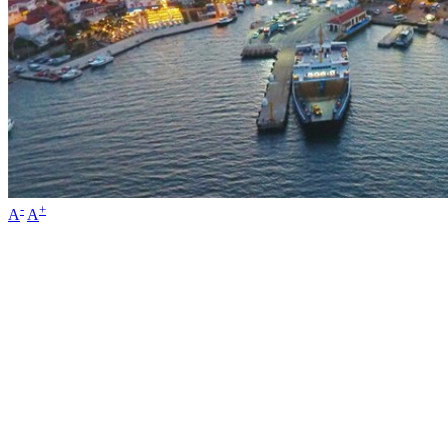
-
+
A
A