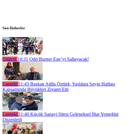
Son Haberler
Güncel
10:31
Odd Burger Ege’yi Sallayacak!
Lapseki
11:43
Başkan Atilla Öztürk, Yaşlılara Saygı Haftası
Kapsamında Büyükleri Ziyaret Etti
Lapseki
11:40
Küçük Sanayi Sitesi Geleneksel İftar Yemeğini
Düzenledi