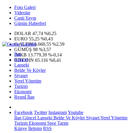
Foto Galeri
Videolar
Canlı Yayın
Günün Haberleri
DOLAR
47,74
%0,25
EURO
55,25
%0,43
G.ALTIN
6.660,55
%2,59
GÜMÜŞ
98
%3,57
İlan
IMKB
13.779,39
%-0,14
Güncel
BITCOIN
65.116
%0,41
Lapseki
Belde Ve Köyler
Siyaset
Yerel Yönetim
Turizm
Ekonomi
Resmî İlan
Facebook
Twitter
Instagram
Youtube
İlan
Güncel
Lapseki
Belde Ve Köyler
Siyaset
Yerel Yönetim
Turizm
Ekonomi
Spor
Tarım
Künye
İletişim
RSS