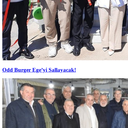
Odd Burger Ege’yi Sallayacak!