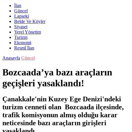
İlan
Güncel
Lapseki
Belde Ve Köyler
Siyaset
Yerel Yönetim
Turizm
Ekonomi
Resmî İlan
Anasayfa
Güncel
Bozcaada’ya bazı araçların
geçişleri yasaklandı!
Çanakkale'nin Kuzey Ege Denizi'ndeki
turizm cenneti olan Bozcaada ilçesinde,
trafik komisyonun almış olduğu karar
neticesinde bazı araçların girişleri
yasaklandı