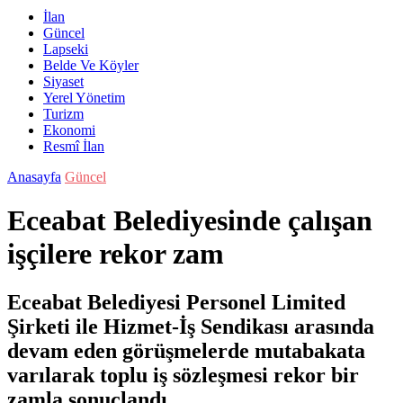
İlan
Güncel
Lapseki
Belde Ve Köyler
Siyaset
Yerel Yönetim
Turizm
Ekonomi
Resmî İlan
Anasayfa
Güncel
Eceabat Belediyesinde çalışan
işçilere rekor zam
Eceabat Belediyesi Personel Limited
Şirketi ile Hizmet-İş Sendikası arasında
devam eden görüşmelerde mutabakata
varılarak toplu iş sözleşmesi rekor bir
zamla sonuçlandı.