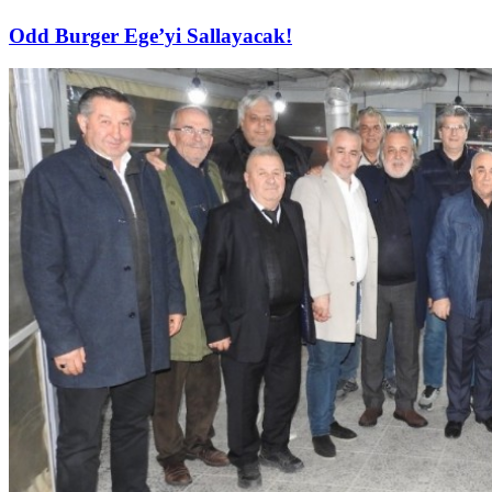
Odd Burger Ege’yi Sallayacak!