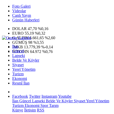
Foto Galeri
Videolar
Canlı Yayın
Günün Haberleri
DOLAR
47,70
%0,16
EURO
55,19
%0,32
G.ALTIN
6.661,65
%2,60
GÜMÜŞ
98
%3,55
İlan
IMKB
13.779,39
%-0,14
Güncel
BITCOIN
64.972
%0,76
Lapseki
Belde Ve Köyler
Siyaset
Yerel Yönetim
Turizm
Ekonomi
Resmî İlan
Facebook
Twitter
Instagram
Youtube
İlan
Güncel
Lapseki
Belde Ve Köyler
Siyaset
Yerel Yönetim
Turizm
Ekonomi
Spor
Tarım
Künye
İletişim
RSS