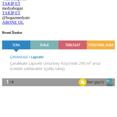
TAKİP ET
medyabogaz
TAKİP ET
@bogazmedyatv
ABONE OL
Resmî İlanlar