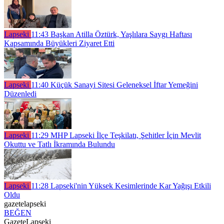
Lapseki
11:43
Başkan Atilla Öztürk, Yaşlılara Saygı Haftası
Kapsamında Büyükleri Ziyaret Etti
Lapseki
11:40
Küçük Sanayi Sitesi Geleneksel İftar Yemeğini
Düzenledi
Lapseki
11:29
MHP Lapseki İlçe Teşkilatı, Şehitler İçin Mevlit
Okuttu ve Tatlı İkramında Bulundu
Lapseki
11:28
Lapseki'nin Yüksek Kesimlerinde Kar Yağışı Etkili
Oldu
gazetelapseki
BEĞEN
GazeteLapseki