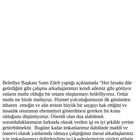
Belediye Başkanı Saim Zileli yaptığı açıklamada “Her fırsatta dile
getirdiğim gibi çalışma arkadaşlarımızı kendi ailemiz gibi görüyor
onların mutlu olduğu bir ortamı oluşturmayı hedefliyoruz. Onlar
mutlu ise bizde mutluyuz. Hizmet yolculuğumuzun ilk gününden
itibaren emeğin ve alın terinin büyük bir saygıyı hak ettiğini ve
insanlık onurunun ehemmiyet gösterilmesi gereken bir konu
olduğunu düşünüyoruz. Önemli olan dua alabilmek
sorumluluklarımızın farkında olarak verilen işi en iyi şekilde yerine
getirebilmektir. Bugüne kadar imkanlarımız dahilinde maddi ve
manevi olarak yanlarında olmaya çalıştığımız mesai arkadaşlarımız
için imkanlarımızı değerlendirip işçi kardeşlerimizin yüzleri gülsün