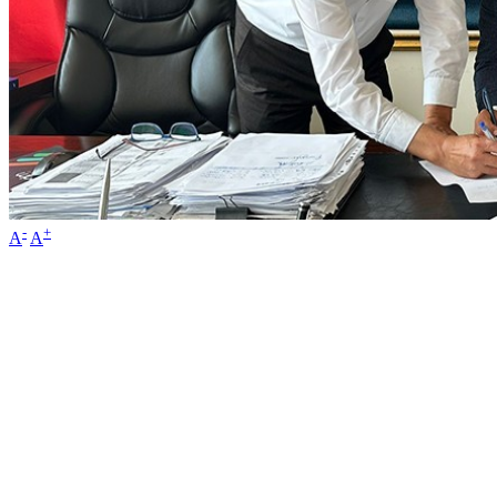
-
+
A
A