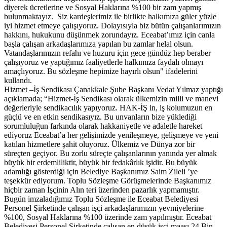
diyerek ücretlerine ve Sosyal Haklarına %100 bir zam yapmış
bulunmaktayız. Siz kardeşlerimiz ile birlikte halkımıza güler yüzle
iyi hizmet etmeye çalışıyoruz. Dolayısıyla biz bütün çalışanlarımızın
hakkını, hukukunu düşünmek zorundayız. Eceabat’ımız için canla
başla çalışan arkadaşlarımıza yapılan bu zamlar helal olsun.
Vatandaşlarımızın refahı ve huzuru için gece gündüz hep beraber
çalışıyoruz ve yaptığımız faaliyetlerle halkımıza faydalı olmayı
amaçlıyoruz. Bu sözleşme hepimize hayırlı olsun" ifadelerini
kullandı.
Hizmet –İş Sendikası Çanakkale Şube Başkanı Vedat Yılmaz yaptığı
açıklamada; “Hizmet-İş Sendikası olarak ülkemizin milli ve manevi
değerleriyle sendikacılık yapıyoruz. HAK-İŞ in, iş kolumuzun en
güçlü ve en etkin sendikasıyız. Bu unvanların bize yüklediği
sorumluluğun farkında olarak hakkaniyetle ve adaletle hareket
ediyoruz Eceabat’a her gelişimizde yenileşmeye, gelişmeye ve yeni
katılan hizmetlere şahit oluyoruz. Ülkemiz ve Dünya zor bir
süreçten geçiyor. Bu zorlu süreçte çalışanlarının yanında yer almak
büyük bir erdemliliktir, büyük bir fedakârlık işidir. Bu büyük
adamlığı gösterdiği için Belediye Başkanımız Saim Zileli ’ye
teşekkür ediyorum. Toplu Sözleşme Görüşmelerinde Başkanımız
hiçbir zaman İşçinin Alın teri üzerinden pazarlık yapmamıştır.
Bugün imzaladığımız Toplu Sözleşme ile Eceabat Belediyesi
Personel Şirketinde çalışan işçi arkadaşlarımızın yevmiyelerine
%100, Sosyal Haklarına %100 üzerinde zam yapılmıştır. Eceabat
Belediyesi Personel Şirketinde çalışan en düşük işçi maaşı 24 Bin