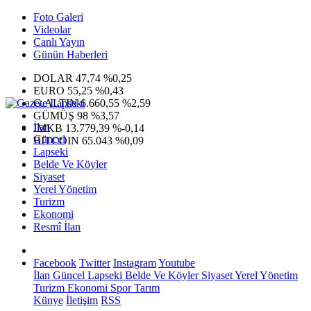
Foto Galeri
Videolar
Canlı Yayın
Günün Haberleri
DOLAR
47,74
%0,25
EURO
55,25
%0,43
G.ALTIN
6.660,55
%2,59
GÜMÜŞ
98
%3,57
İlan
IMKB
13.779,39
%-0,14
Güncel
BITCOIN
65.043
%0,09
Lapseki
Belde Ve Köyler
Siyaset
Yerel Yönetim
Turizm
Ekonomi
Resmî İlan
Facebook
Twitter
Instagram
Youtube
İlan
Güncel
Lapseki
Belde Ve Köyler
Siyaset
Yerel Yönetim
Turizm
Ekonomi
Spor
Tarım
Künye
İletişim
RSS