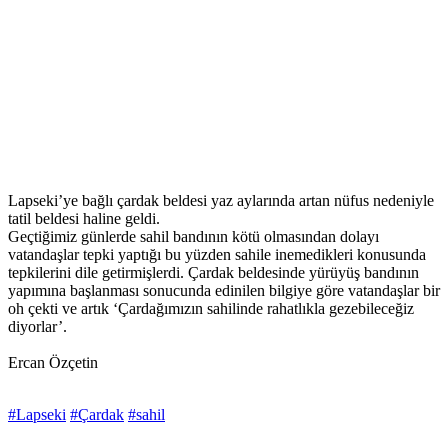
Lapseki’ye bağlı çardak beldesi yaz aylarında artan nüfus nedeniyle
tatil beldesi haline geldi.
Geçtiğimiz günlerde sahil bandının kötü olmasından dolayı
vatandaşlar tepki yaptığı bu yüzden sahile inemedikleri konusunda
tepkilerini dile getirmişlerdi. Çardak beldesinde yürüyüş bandının
yapımına başlanması sonucunda edinilen bilgiye göre vatandaşlar bir
oh çekti ve artık ‘Çardağımızın sahilinde rahatlıkla gezebileceğiz
diyorlar’.
Ercan Özçetin
#Lapseki
#Çardak
#sahil