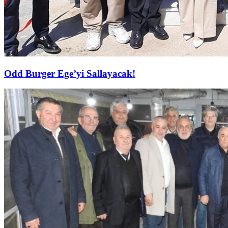
Odd Burger Ege’yi Sallayacak!