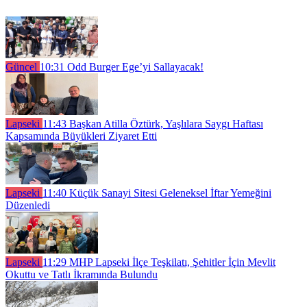
Güncel
10:31
Odd Burger Ege’yi Sallayacak!
Lapseki
11:43
Başkan Atilla Öztürk, Yaşlılara Saygı Haftası
Kapsamında Büyükleri Ziyaret Etti
Lapseki
11:40
Küçük Sanayi Sitesi Geleneksel İftar Yemeğini
Düzenledi
Lapseki
11:29
MHP Lapseki İlçe Teşkilatı, Şehitler İçin Mevlit
Okuttu ve Tatlı İkramında Bulundu