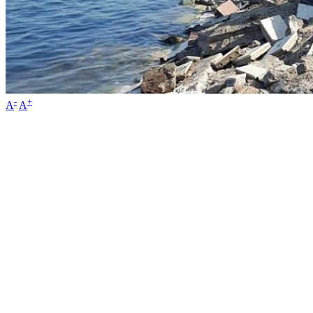
-
+
A
A