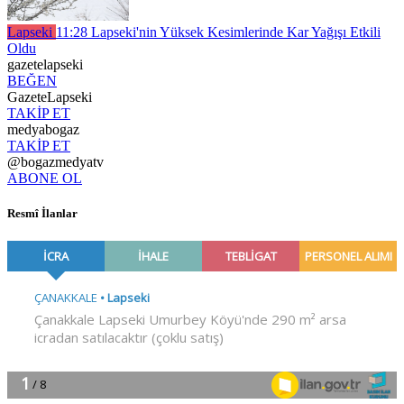
Lapseki
11:28
Lapseki'nin Yüksek Kesimlerinde Kar Yağışı Etkili
Oldu
gazetelapseki
BEĞEN
GazeteLapseki
TAKİP ET
medyabogaz
TAKİP ET
@bogazmedyatv
ABONE OL
Resmî İlanlar