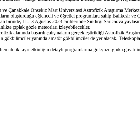
 ve Çanakkale Onsekiz Mart Üniversitesi Astrofizik Araştırma Merkezi 
şmaların oluşturduğu eğlenceli ve öğretici programlara sahip Balıkesir v
n birinde, 11-13 Ağustos 2023 tarihlerinde Sındırgı Sarıcaova yaylasınd
likte çıplak gözle meteorları izleyebilecekler.
ofizik alanında başarılı çalışmaların gerçekleştirildiği Astrofizik Ara
 gökbilimciler yanında amatör gökbilimciler de yer alacak. Teleskoplar
hem de iki ayrı etkinliğin detaylı programlarına gokyuzu.gmka.gov.tr inte