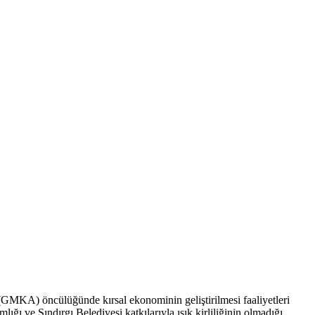
MKA) öncülüğünde kırsal ekonominin geliştirilmesi faaliyetleri
ı ve Sındırgı Belediyesi katkılarıyla ışık kirliliğinin olmadığı