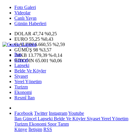
Foto Galeri
Videolar
Canlı Yayın
Günün Haberleri
DOLAR
47,74
%0,25
EURO
55,25
%0,43
G.ALTIN
6.660,55
%2,59
GÜMÜŞ
98
%3,57
İlan
IMKB
13.779,39
%-0,14
Güncel
BITCOIN
65.001
%0,06
Lapseki
Belde Ve Köyler
Siyaset
Yerel Yönetim
Turizm
Ekonomi
Resmî İlan
Facebook
Twitter
Instagram
Youtube
İlan
Güncel
Lapseki
Belde Ve Köyler
Siyaset
Yerel Yönetim
Turizm
Ekonomi
Spor
Tarım
Künye
İletişim
RSS