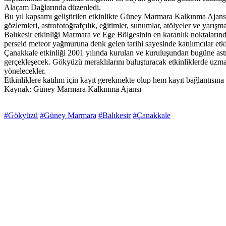
Alaçam Dağlarında düzenledi.
Bu yıl kapsamı geliştirilen etkinlikte Güney Marmara Kalkınma Ajansı
gözlemleri, astrofotoğrafçılık, eğitimler, sunumlar, atölyeler ve yarı
Balıkesir etkinliği Marmara ve Ege Bölgesinin en karanlık noktalarında
perseid meteor yağmuruna denk gelen tarihi sayesinde katılımcılar etkin
Çanakkale etkinliği 2001 yılında kurulan ve kuruluşundan bugüne astr
gerçekleşecek. Gökyüzü meraklılarını buluşturacak etkinliklerde uzman
yönelecekler.
Etkinliklere katılım için kayıt gerekmekte olup hem kayıt bağlantısına 
Kaynak: Güney Marmara Kalkınma Ajansı
#Gökyüzü
#Güney Marmara
#Balıkesir
#Çanakkale