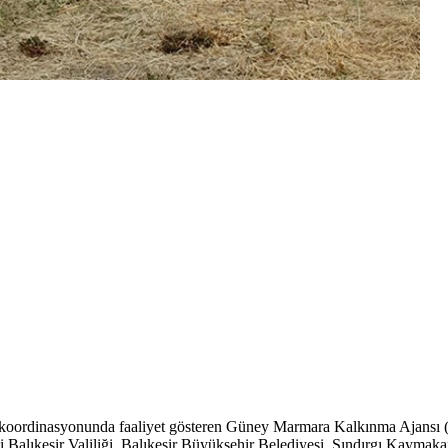
koordinasyonunda faaliyet gösteren Güney Marmara Kalkınma Ajansı (G
lıkesir Valiliği, Balıkesir Büyükşehir Belediyesi, Sındırgı Kaymakamlığ