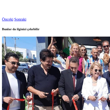
Önceki
Sonraki
Bunlar da ilginizi çekebilir