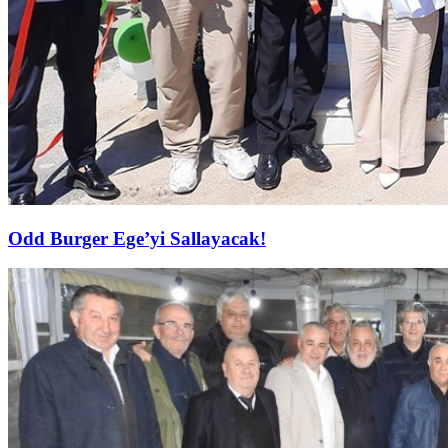
Odd Burger Ege’yi Sallayacak!