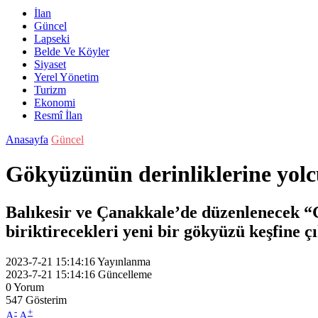
İlan
Güncel
Lapseki
Belde Ve Köyler
Siyaset
Yerel Yönetim
Turizm
Ekonomi
Resmî İlan
Anasayfa
Güncel
Gökyüzünün derinliklerine yol
Balıkesir ve Çanakkale’de düzenlenecek 
biriktirecekleri yeni bir gökyüzü keşfine çı
2023-7-21 15:14:16
Yayınlanma
2023-7-21 15:14:16
Güncelleme
0
Yorum
547
Gösterim
-
+
A
A