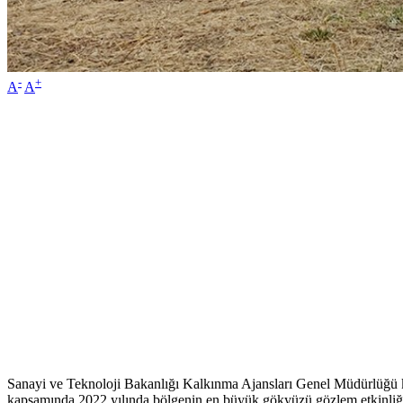
-
+
A
A
Sanayi ve Teknoloji Bakanlığı Kalkınma Ajansları Genel Müdürlüğü 
kapsamında 2022 yılında bölgenin en büyük gökyüzü gözlem etkinliği Ba