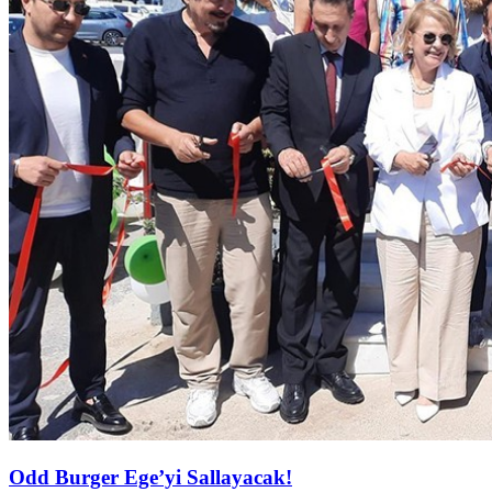
Odd Burger Ege’yi Sallayacak!