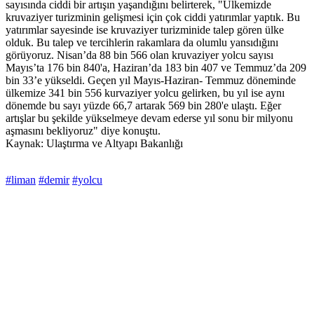
sayısında ciddi bir artışın yaşandığını belirterek, "Ülkemizde
kruvaziyer turizminin gelişmesi için çok ciddi yatırımlar yaptık. Bu
yatırımlar sayesinde ise kruvaziyer turizminide talep gören ülke
olduk. Bu talep ve tercihlerin rakamlara da olumlu yansıdığını
görüyoruz. Nisan’da 88 bin 566 olan kruvaziyer yolcu sayısı
Mayıs’ta 176 bin 840'a, Haziran’da 183 bin 407 ve Temmuz’da 209
bin 33’e yükseldi. Geçen yıl Mayıs-Haziran- Temmuz döneminde
ülkemize 341 bin 556 kurvaziyer yolcu gelirken, bu yıl ise aynı
dönemde bu sayı yüzde 66,7 artarak 569 bin 280'e ulaştı. Eğer
artışlar bu şekilde yükselmeye devam ederse yıl sonu bir milyonu
aşmasını bekliyoruz" diye konuştu.
Kaynak: Ulaştırma ve Altyapı Bakanlığı
#liman
#demir
#yolcu