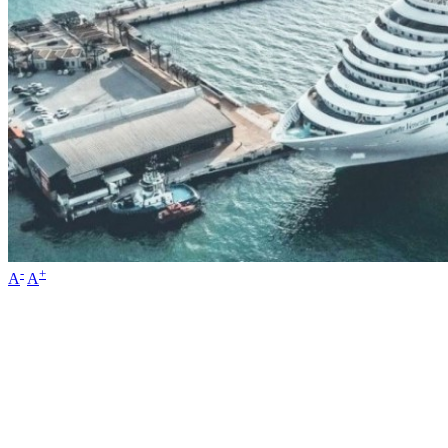
-
+
A
A