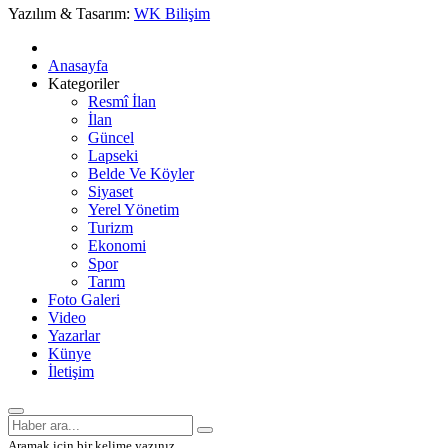
Yazılım & Tasarım:
WK Bilişim
Anasayfa
Kategoriler
Resmî İlan
İlan
Güncel
Lapseki
Belde Ve Köyler
Siyaset
Yerel Yönetim
Turizm
Ekonomi
Spor
Tarım
Foto Galeri
Video
Yazarlar
Künye
İletişim
Aramak için bir kelime yazınız.