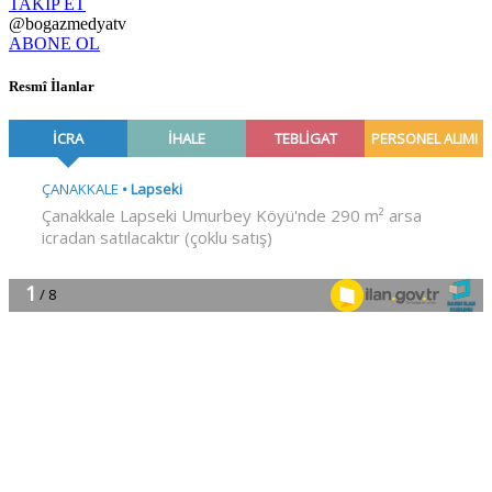
TAKİP ET
@bogazmedyatv
ABONE OL
Resmî İlanlar