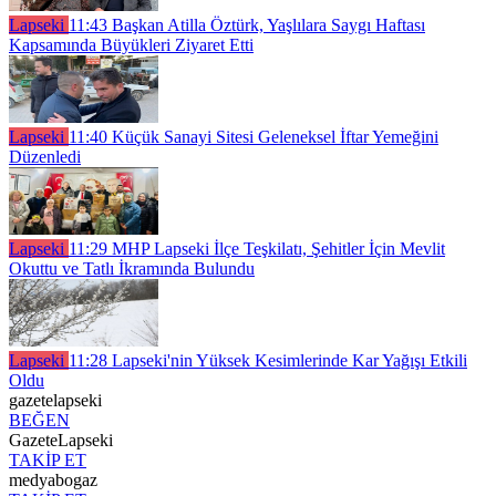
Lapseki
11:43
Başkan Atilla Öztürk, Yaşlılara Saygı Haftası
Kapsamında Büyükleri Ziyaret Etti
Lapseki
11:40
Küçük Sanayi Sitesi Geleneksel İftar Yemeğini
Düzenledi
Lapseki
11:29
MHP Lapseki İlçe Teşkilatı, Şehitler İçin Mevlit
Okuttu ve Tatlı İkramında Bulundu
Lapseki
11:28
Lapseki'nin Yüksek Kesimlerinde Kar Yağışı Etkili
Oldu
gazetelapseki
BEĞEN
GazeteLapseki
TAKİP ET
medyabogaz