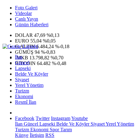
Foto Galeri
Videolar
Canlı Yayın
Günün Haberleri
DOLAR
47,69
%0,13
EURO
55,04
%0,05
G.ALTIN
6.484,24
%-0,18
GÜMÜŞ
94
%-0,83
İlan
IMKB
13.798,82
%0,70
Güncel
BITCOIN
64.482
%-0,48
Lapseki
Belde Ve Köyler
Siyaset
Yerel Yönetim
Turizm
Ekonomi
Resmî İlan
Facebook
Twitter
Instagram
Youtube
İlan
Güncel
Lapseki
Belde Ve Köyler
Siyaset
Yerel Yönetim
Turizm
Ekonomi
Spor
Tarım
Künye
İletişim
RSS