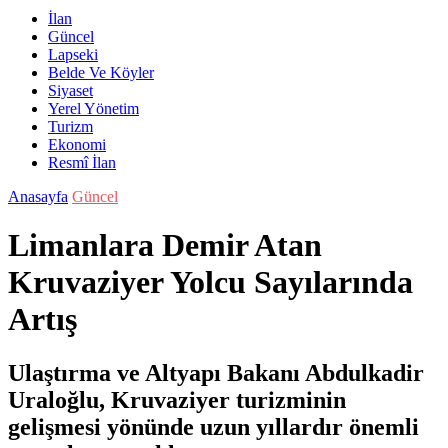
İlan
Güncel
Lapseki
Belde Ve Köyler
Siyaset
Yerel Yönetim
Turizm
Ekonomi
Resmî İlan
Anasayfa
Güncel
Limanlara Demir Atan
Kruvaziyer Yolcu Sayılarında
Artış
Ulaştırma ve Altyapı Bakanı Abdulkadir
Uraloğlu, Kruvaziyer turizminin
gelişmesi yönünde uzun yıllardır önemli