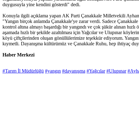
duygusuyla yine kendini gösterdi" dedi.
Konuyla ilgili açıklama yapan AK Parti Çanakkale Milletvekili Ayhan
"Yangın birçok anlamda Çanakkale'ye zarar verdi. Sadece Çanakkale değ
kontrol altına almayı başardığı bir yangındı ve çok şükür alınan hızlı 
aşamada hızlı bir şekilde azaltılması için Yağcılar ve Ulupınar köyl
köyü çiftçilerinden oluşan gönüllülerimize teşekkür ediyorum. Yangının
kıymetli. Dayanışma kültürümüz ve Çanakkale Ruhu, hep ihtiyaç duydu
Haber Merkezi
#Tarım İl Müdürlüğü
#yangın
#dayanışma
#Yağcılar
#Ulupınar
#Ayh