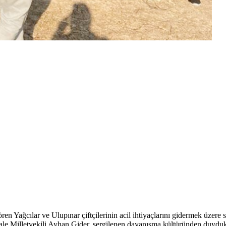
ören Yağcılar ve Ulupınar çiftçilerinin acil ihtiyaçlarını gidermek üze
le Milletvekili Ayhan Gider, sergilenen dayanışma kültüründen duydukl