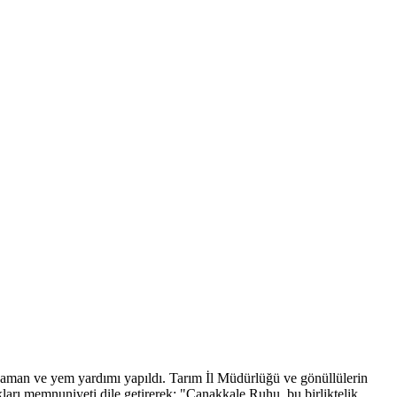
re saman ve yem yardımı yapıldı. Tarım İl Müdürlüğü ve gönüllülerin
arı memnuniyeti dile getirerek; "Çanakkale Ruhu, bu birliktelik