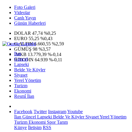
Foto Galeri
Videolar
Canlı Yayın
Günün Haberleri
DOLAR
47,74
%0,25
EURO
55,25
%0,43
G.ALTIN
6.660,55
%2,59
GÜMÜŞ
98
%3,57
İlan
IMKB
13.779,39
%-0,14
Güncel
BITCOIN
64.939
%-0,11
Lapseki
Belde Ve Köyler
Siyaset
Yerel Yönetim
Turizm
Ekonomi
Resmî İlan
Facebook
Twitter
Instagram
Youtube
İlan
Güncel
Lapseki
Belde Ve Köyler
Siyaset
Yerel Yönetim
Turizm
Ekonomi
Spor
Tarım
Künye
İletişim
RSS