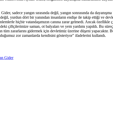
 Gider, sadece yangın sırasında değil, yangın sonrasında da dayanışm
il, yurdun dört bir yanından insanların endişe ile takip ettiği ve dev
önlemlerle hiçbir vatandaşımızın canına zarar gelmedi. Ancak özellikle ç
erindeki çiftçilerimize saman, ot balyaları ve yem yardımı yapıldı. Bu 
 tüm zararlarını gidermek için devletimiz üzerine düşeni yapacaktır. Bu
ğumuz zor zamanlarda kendisini gösteriyor" ifadelerini kullandı.
an Gider