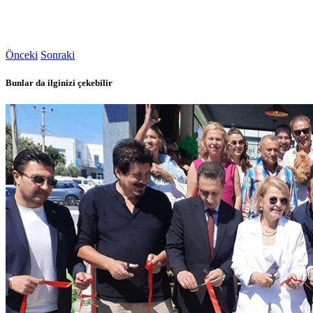
Önceki
Sonraki
Bunlar da ilginizi çekebilir