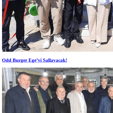
Odd Burger Ege’yi Sallayacak!