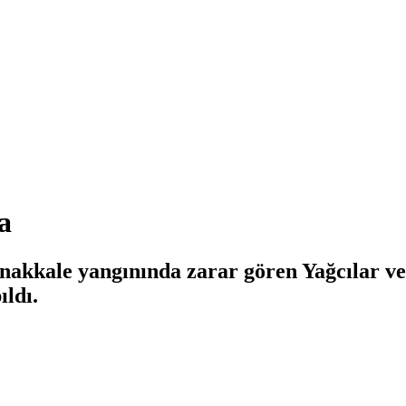
a
anakkale yangınında zarar gören Yağcılar ve U
ldı.