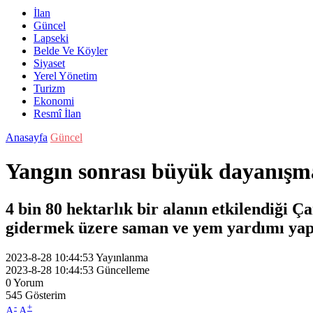
İlan
Güncel
Lapseki
Belde Ve Köyler
Siyaset
Yerel Yönetim
Turizm
Ekonomi
Resmî İlan
Anasayfa
Güncel
Yangın sonrası büyük dayanışm
4 bin 80 hektarlık bir alanın etkilendiği Ç
gidermek üzere saman ve yem yardımı yapı
2023-8-28 10:44:53
Yayınlanma
2023-8-28 10:44:53
Güncelleme
0
Yorum
545
Gösterim
-
+
A
A