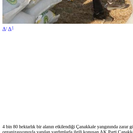
-
+
A
A
4 bin 80 hektarlık bir alanın etkilendiği Çanakkale yangınında zarar g
organizasyonuyla yapılan yardımlarla ilgili konuşan AK Parti Çanakka