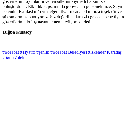
gösterilerini, oyunlarını ve temsillerini kıymetli halkımızla
buluşturdular. Etkinlik kapsamında görev alan personelimize, Sayın
İskender Kardaşlar ’a ve değerli tiyatro sanatçılarımıza teşekkür ve
şükranlarımızı sunuyoruz. Siz değerli halkımızla gelecek sene tiyatro
gösterilerinin buluşmasını temenni ediyoruz" dedi.
Tuğba Kulasoy
#Eceabat
#Tiyatro
#şenlik
#Eceabat Belediyesi
#İskender Karadaş
#Saim Zileli