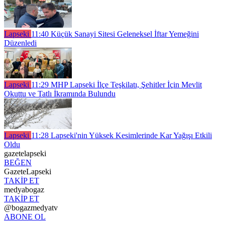
Lapseki
11:40
Küçük Sanayi Sitesi Geleneksel İftar Yemeğini
Düzenledi
Lapseki
11:29
MHP Lapseki İlçe Teşkilatı, Şehitler İçin Mevlit
Okuttu ve Tatlı İkramında Bulundu
Lapseki
11:28
Lapseki'nin Yüksek Kesimlerinde Kar Yağışı Etkili
Oldu
gazetelapseki
BEĞEN
GazeteLapseki
TAKİP ET
medyabogaz
TAKİP ET
@bogazmedyatv
ABONE OL