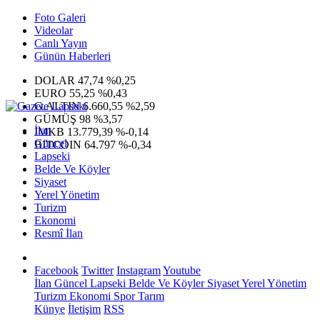
Foto Galeri
Videolar
Canlı Yayın
Günün Haberleri
DOLAR
47,74
%0,25
EURO
55,25
%0,43
G.ALTIN
6.660,55
%2,59
GÜMÜŞ
98
%3,57
İlan
IMKB
13.779,39
%-0,14
Güncel
BITCOIN
64.797
%-0,34
Lapseki
Belde Ve Köyler
Siyaset
Yerel Yönetim
Turizm
Ekonomi
Resmî İlan
Facebook
Twitter
Instagram
Youtube
İlan
Güncel
Lapseki
Belde Ve Köyler
Siyaset
Yerel Yönetim
Turizm
Ekonomi
Spor
Tarım
Künye
İletişim
RSS