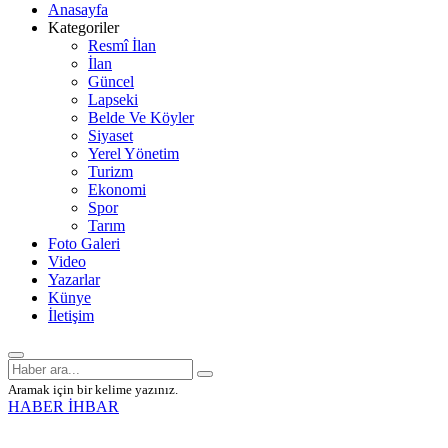
Anasayfa
Kategoriler
Resmî İlan
İlan
Güncel
Lapseki
Belde Ve Köyler
Siyaset
Yerel Yönetim
Turizm
Ekonomi
Spor
Tarım
Foto Galeri
Video
Yazarlar
Künye
İletişim
Aramak için bir kelime yazınız.
HABER İHBAR