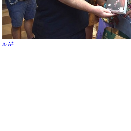
-
+
A
A