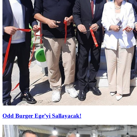
Odd Burger Ege’yi Sallayacak!