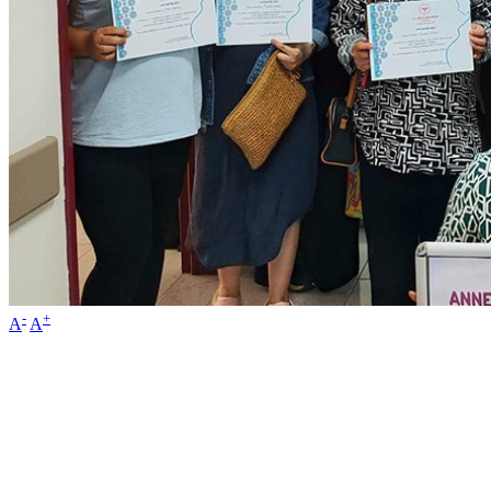
-
+
A
A