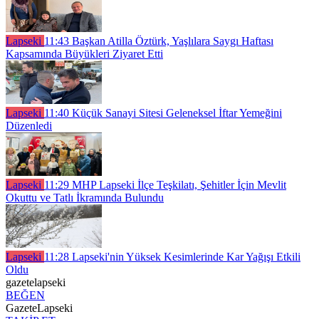
Lapseki
11:43
Başkan Atilla Öztürk, Yaşlılara Saygı Haftası
Kapsamında Büyükleri Ziyaret Etti
Lapseki
11:40
Küçük Sanayi Sitesi Geleneksel İftar Yemeğini
Düzenledi
Lapseki
11:29
MHP Lapseki İlçe Teşkilatı, Şehitler İçin Mevlit
Okuttu ve Tatlı İkramında Bulundu
Lapseki
11:28
Lapseki'nin Yüksek Kesimlerinde Kar Yağışı Etkili
Oldu
gazetelapseki
BEĞEN
GazeteLapseki