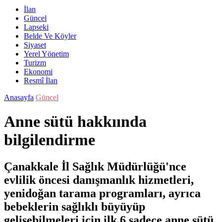
İlan
Güncel
Lapseki
Belde Ve Köyler
Siyaset
Yerel Yönetim
Turizm
Ekonomi
Resmî İlan
Anasayfa
Güncel
Anne sütü hakkıında
bilgilendirme
Çanakkale İl Sağlık Müdürlüğü'nce
evlilik öncesi danışmanlık hizmetleri,
yenidoğan tarama programları, ayrıca
bebeklerin sağlıklı büyüyüp
gelişebilmeleri için ilk 6 sadece anne sütü