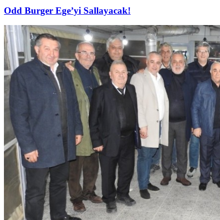
Odd Burger Ege’yi Sallayacak!