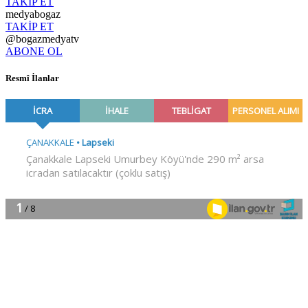
TAKİP ET
medyabogaz
TAKİP ET
@bogazmedyatv
ABONE OL
Resmî İlanlar