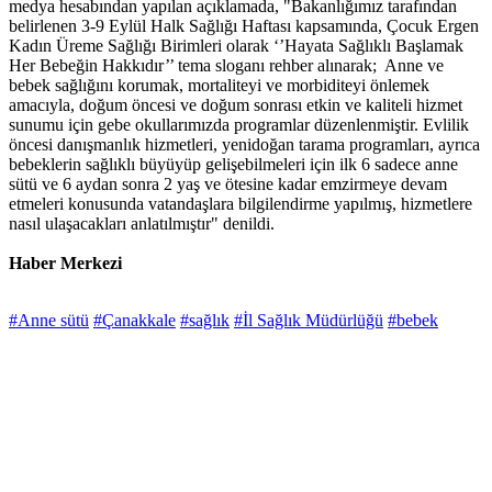
medya hesabından yapılan açıklamada, "Bakanlığımız tarafından
belirlenen 3-9 Eylül Halk Sağlığı Haftası kapsamında, Çocuk Ergen
Kadın Üreme Sağlığı Birimleri olarak ‘’Hayata Sağlıklı Başlamak
Her Bebeğin Hakkıdır’’ tema sloganı rehber alınarak; Anne ve
bebek sağlığını korumak, mortaliteyi ve morbiditeyi önlemek
amacıyla, doğum öncesi ve doğum sonrası etkin ve kaliteli hizmet
sunumu için gebe okullarımızda programlar düzenlenmiştir. Evlilik
öncesi danışmanlık hizmetleri, yenidoğan tarama programları, ayrıca
bebeklerin sağlıklı büyüyüp gelişebilmeleri için ilk 6 sadece anne
sütü ve 6 aydan sonra 2 yaş ve ötesine kadar emzirmeye devam
etmeleri konusunda vatandaşlara bilgilendirme yapılmış, hizmetlere
nasıl ulaşacakları anlatılmıştır" denildi.
Haber Merkezi
#Anne sütü
#Çanakkale
#sağlık
#İl Sağlık Müdürlüğü
#bebek