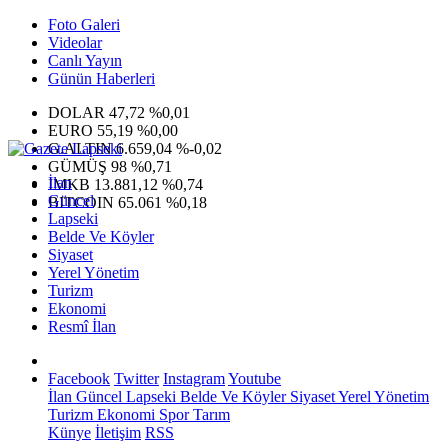
Foto Galeri
Videolar
Canlı Yayın
Günün Haberleri
DOLAR
47,72
%0,01
EURO
55,19
%0,00
G.ALTIN
6.659,04
%-0,02
GÜMÜŞ
98
%0,71
İlan
IMKB
13.881,12
%0,74
Güncel
BITCOIN
65.061
%0,18
Lapseki
Belde Ve Köyler
Siyaset
Yerel Yönetim
Turizm
Ekonomi
Resmî İlan
Facebook
Twitter
Instagram
Youtube
İlan
Güncel
Lapseki
Belde Ve Köyler
Siyaset
Yerel Yönetim
Turizm
Ekonomi
Spor
Tarım
Künye
İletişim
RSS