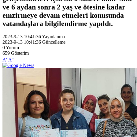
ve 6 aydan sonra 2 yaş ve ötesine kadar
emzirmeye devam etmeleri konusunda
vatandaşlara bilgilendirme yapıldı.
2023-9-13 10:41:36
Yayınlanma
2023-9-13 10:41:36
Güncelleme
0
Yorum
659
Gösterim
-
+
A
A