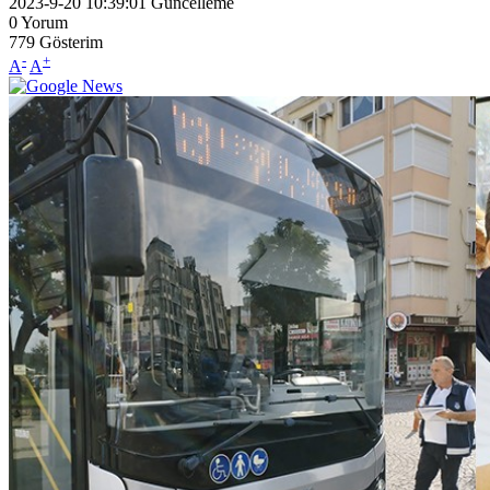
2023-9-20 10:39:01
Güncelleme
0
Yorum
779
Gösterim
-
+
A
A