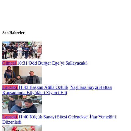
Son Haberler
Güncel
10:31
Odd Burger Ege’yi Sallayacak!
Lapseki
11:43
Başkan Atilla Öztürk, Yaşlılara Saygı Haftası
Kapsamında Büyükleri Ziyaret Etti
Lapseki
11:40
Küçük Sanayi Sitesi Geleneksel İftar Yemeğini
Düzenledi