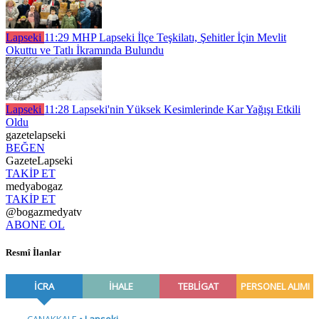
Lapseki
11:29
MHP Lapseki İlçe Teşkilatı, Şehitler İçin Mevlit
Okuttu ve Tatlı İkramında Bulundu
Lapseki
11:28
Lapseki'nin Yüksek Kesimlerinde Kar Yağışı Etkili
Oldu
gazetelapseki
BEĞEN
GazeteLapseki
TAKİP ET
medyabogaz
TAKİP ET
@bogazmedyatv
ABONE OL
Resmî İlanlar