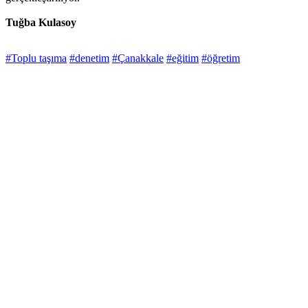
Tuğba Kulasoy
#Toplu taşıma
#denetim
#Çanakkale
#eğitim
#öğretim