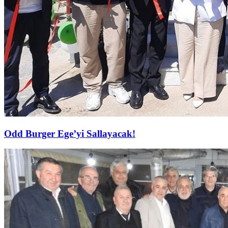
Odd Burger Ege’yi Sallayacak!