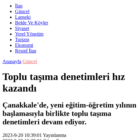
İlan
Güncel
Lapseki
Belde Ve Köyler
Siyaset
Yerel Yönetim
Turizm
Ekonomi
Resmî İlan
Anasayfa
Güncel
Toplu taşıma denetimleri hız
kazandı
Çanakkale'de, yeni eğitim-öğretim yılının
başlamasıyla birlikte toplu taşıma
denetimleri devam ediyor.
2023-9-20 10:39:01
Yayınlanma