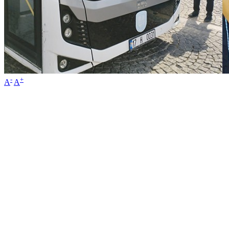
-
+
A
A