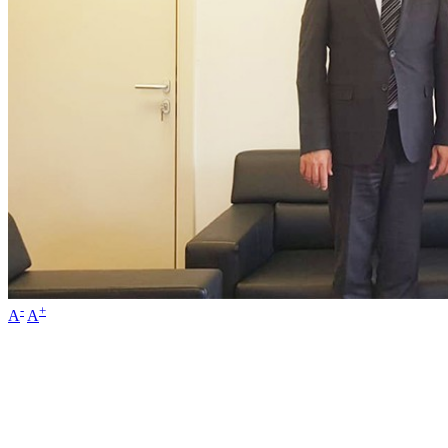
-
+
A
A