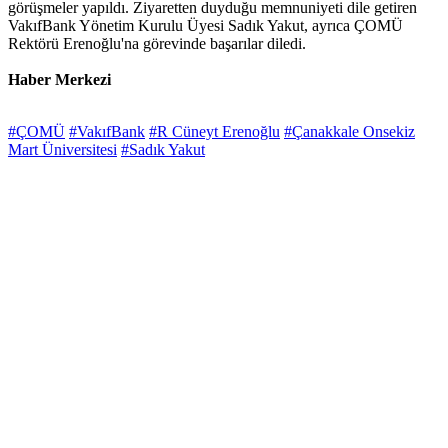
görüşmeler yapıldı. Ziyaretten duyduğu memnuniyeti dile getiren
VakıfBank Yönetim Kurulu Üyesi Sadık Yakut, ayrıca ÇOMÜ
Rektörü Erenoğlu'na görevinde başarılar diledi.
Haber Merkezi
#ÇOMÜ
#VakıfBank
#R Cüneyt Erenoğlu
#Çanakkale Onsekiz
Mart Üniversitesi
#Sadık Yakut