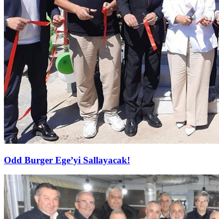
Odd Burger Ege’yi Sallayacak!