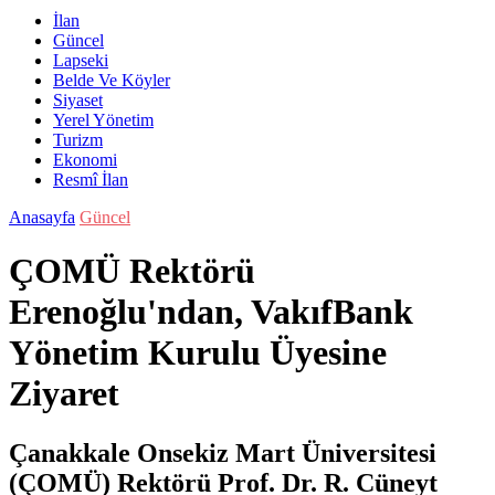
İlan
Güncel
Lapseki
Belde Ve Köyler
Siyaset
Yerel Yönetim
Turizm
Ekonomi
Resmî İlan
Anasayfa
Güncel
ÇOMÜ Rektörü
Erenoğlu'ndan, VakıfBank
Yönetim Kurulu Üyesine
Ziyaret
Çanakkale Onsekiz Mart Üniversitesi
(ÇOMÜ) Rektörü Prof. Dr. R. Cüneyt