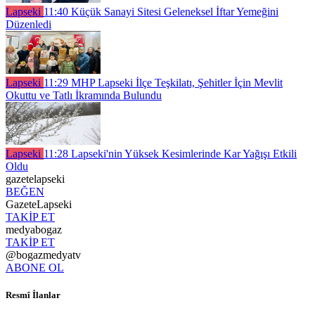
Lapseki
11:40
Küçük Sanayi Sitesi Geleneksel İftar Yemeğini
Düzenledi
Lapseki
11:29
MHP Lapseki İlçe Teşkilatı, Şehitler İçin Mevlit
Okuttu ve Tatlı İkramında Bulundu
Lapseki
11:28
Lapseki'nin Yüksek Kesimlerinde Kar Yağışı Etkili
Oldu
gazetelapseki
BEĞEN
GazeteLapseki
TAKİP ET
medyabogaz
TAKİP ET
@bogazmedyatv
ABONE OL
Resmî İlanlar