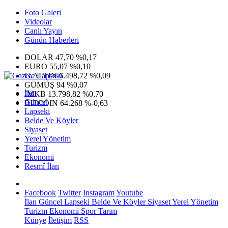
Foto Galeri
Videolar
Canlı Yayın
Günün Haberleri
DOLAR
47,70
%0,17
EURO
55,07
%0,10
G.ALTIN
6.498,72
%0,09
GÜMÜŞ
94
%0,07
İlan
IMKB
13.798,82
%0,70
Güncel
BITCOIN
64.268
%-0,63
Lapseki
Belde Ve Köyler
Siyaset
Yerel Yönetim
Turizm
Ekonomi
Resmî İlan
Facebook
Twitter
Instagram
Youtube
İlan
Güncel
Lapseki
Belde Ve Köyler
Siyaset
Yerel Yönetim
Turizm
Ekonomi
Spor
Tarım
Künye
İletişim
RSS