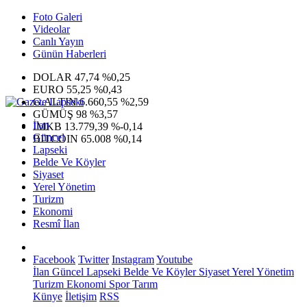
Foto Galeri
Videolar
Canlı Yayın
Günün Haberleri
DOLAR
47,74
%0,25
EURO
55,25
%0,43
G.ALTIN
6.660,55
%2,59
GÜMÜŞ
98
%3,57
İlan
IMKB
13.779,39
%-0,14
Güncel
BITCOIN
65.008
%0,14
Lapseki
Belde Ve Köyler
Siyaset
Yerel Yönetim
Turizm
Ekonomi
Resmî İlan
Facebook
Twitter
Instagram
Youtube
İlan
Güncel
Lapseki
Belde Ve Köyler
Siyaset
Yerel Yönetim
Turizm
Ekonomi
Spor
Tarım
Künye
İletişim
RSS