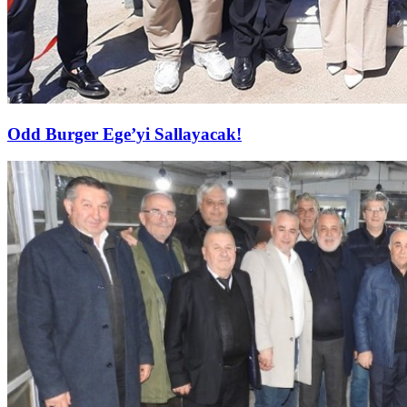
Odd Burger Ege’yi Sallayacak!