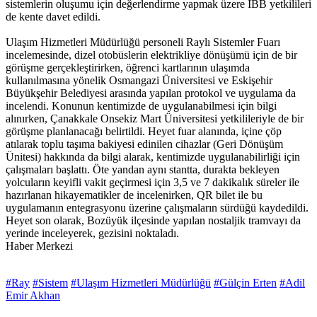
sistemlerin oluşumu için değerlendirme yapmak üzere İBB yetkilileri
de kente davet edildi.
Ulaşım Hizmetleri Müdürlüğü personeli Raylı Sistemler Fuarı
incelemesinde, dizel otobüslerin elektrikliye dönüşümü için de bir
görüşme gerçekleştirirken, öğrenci kartlarının ulaşımda
kullanılmasına yönelik Osmangazi Üniversitesi ve Eskişehir
Büyükşehir Belediyesi arasında yapılan protokol ve uygulama da
incelendi. Konunun kentimizde de uygulanabilmesi için bilgi
alınırken, Çanakkale Onsekiz Mart Üniversitesi yetkilileriyle de bir
görüşme planlanacağı belirtildi. Heyet fuar alanında, içine çöp
atılarak toplu taşıma bakiyesi edinilen cihazlar (Geri Dönüşüm
Ünitesi) hakkında da bilgi alarak, kentimizde uygulanabilirliği için
çalışmaları başlattı. Öte yandan aynı stantta, durakta bekleyen
yolcuların keyifli vakit geçirmesi için 3,5 ve 7 dakikalık süreler ile
hazırlanan hikayematikler de incelenirken, QR bilet ile bu
uygulamanın entegrasyonu üzerine çalışmaların sürdüğü kaydedildi.
Heyet son olarak, Bozüyük ilçesinde yapılan nostaljik tramvayı da
yerinde inceleyerek, gezisini noktaladı.
Haber Merkezi
#Ray
#Sistem
#Ulaşım Hizmetleri Müdürlüğü
#Gülçin Erten
#Adil
Emir Akhan