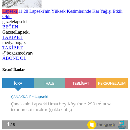
Lapseki
11:28
Lapseki'nin Yüksek Kesimlerinde Kar Yağışı Etkili
Oldu
gazetelapseki
BEĞEN
GazeteLapseki
TAKİP ET
medyabogaz
TAKİP ET
@bogazmedyatv
ABONE OL
Resmî İlanlar