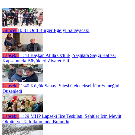
Güncel
10:31
Odd Burger Ege’yi Sallayacak!
Lapseki
11:43
Başkan Atilla Öztürk, Yaşlılara Saygı Haftası
Kapsamında Büyükleri Ziyaret Etti
Lapseki
11:40
Küçük Sanayi Sitesi Geleneksel İftar Yemeğini
Düzenledi
Lapseki
11:29
MHP Lapseki İlçe Teşkilatı, Şehitler İçin Mevlit
Okuttu ve Tatlı İkramında Bulundu