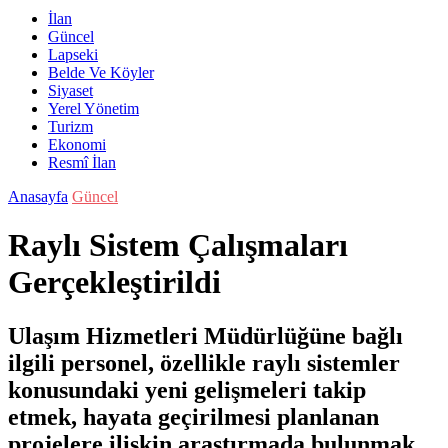
İlan
Güncel
Lapseki
Belde Ve Köyler
Siyaset
Yerel Yönetim
Turizm
Ekonomi
Resmî İlan
Anasayfa
Güncel
Raylı Sistem Çalışmaları
Gerçekleştirildi
Ulaşım Hizmetleri Müdürlüğüne bağlı
ilgili personel, özellikle raylı sistemler
konusundaki yeni gelişmeleri takip
etmek, hayata geçirilmesi planlanan
projelere ilişkin araştırmada bulunmak