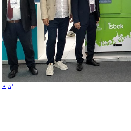
-
+
A
A