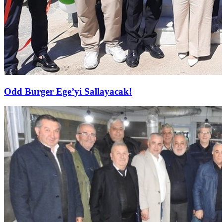
Odd Burger Ege’yi Sallayacak!