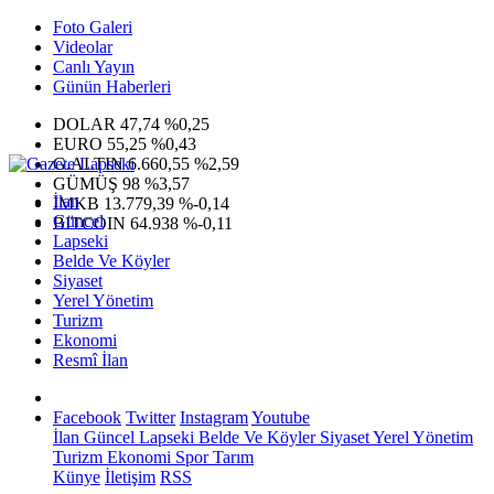
Foto Galeri
Videolar
Canlı Yayın
Günün Haberleri
DOLAR
47,74
%0,25
EURO
55,25
%0,43
G.ALTIN
6.660,55
%2,59
GÜMÜŞ
98
%3,57
İlan
IMKB
13.779,39
%-0,14
Güncel
BITCOIN
64.938
%-0,11
Lapseki
Belde Ve Köyler
Siyaset
Yerel Yönetim
Turizm
Ekonomi
Resmî İlan
Facebook
Twitter
Instagram
Youtube
İlan
Güncel
Lapseki
Belde Ve Köyler
Siyaset
Yerel Yönetim
Turizm
Ekonomi
Spor
Tarım
Künye
İletişim
RSS