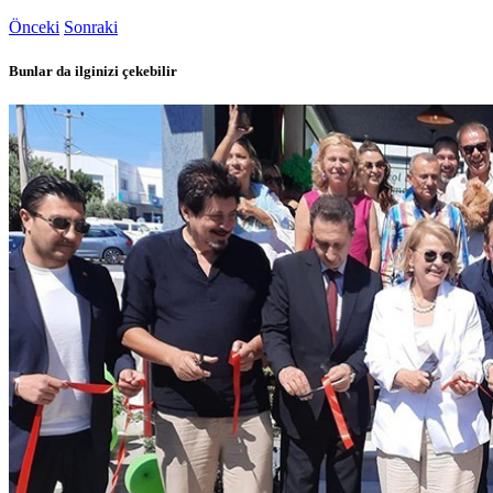
Önceki
Sonraki
Bunlar da ilginizi çekebilir