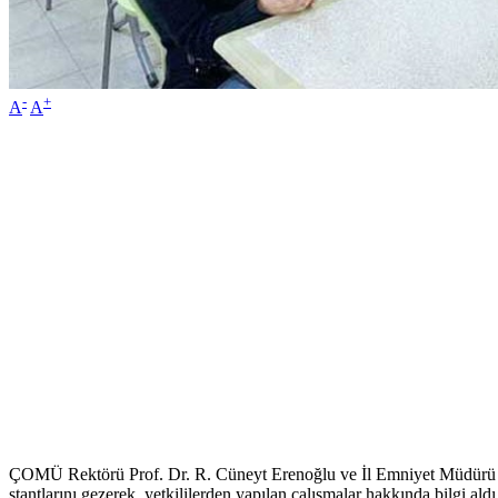
-
+
A
A
ÇOMÜ Rektörü Prof. Dr. R. Cüneyt Erenoğlu ve İl Emniyet Müdürü Se
stantlarını gezerek, yetkililerden yapılan çalışmalar hakkında bilgi aldı