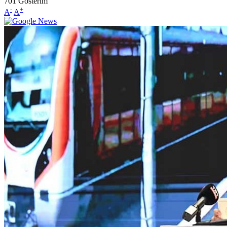
701
Gösterim
-
+
A
A