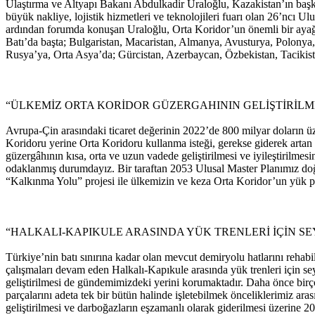
Ulaştırma ve Altyapı Bakanı Abdulkadir Uraloğlu, Kazakistan’ın başke
büyük nakliye, lojistik hizmetleri ve teknolojileri fuarı olan 26’ncı Ul
ardından forumda konuşan Uraloğlu, Orta Koridor’un önemli bir ayağın
Batı’da başta; Bulgaristan, Macaristan, Almanya, Avusturya, Polony
Rusya’ya, Orta Asya’da; Gürcistan, Azerbaycan, Özbekistan, Tacikistan,
“ÜLKEMİZ ORTA KORİDOR GÜZERGAHININ GELİŞTİRİLM
Avrupa-Çin arasındaki ticaret değerinin 2022’de 800 milyar doların 
Koridoru yerine Orta Koridoru kullanma isteği, gerekse giderek artan t
güzergâhının kısa, orta ve uzun vadede geliştirilmesi ve iyileştirilme
odaklanmış durumdayız. Bir taraftan 2053 Ulusal Master Planımız doğ
“Kalkınma Yolu” projesi ile ülkemizin ve keza Orta Koridor’un yük pot
“HALKALI-KAPIKULE ARASINDA YÜK TRENLERİ İÇİN SE
Türkiye’nin batı sınırına kadar olan mevcut demiryolu hatlarını rehabi
çalışmaları devam eden Halkalı-Kapıkule arasında yük trenleri için seyah
geliştirilmesi de gündemimizdeki yerini korumaktadır. Daha önce birç
parçalarını adeta tek bir bütün halinde işletebilmek önceliklerimiz 
geliştirilmesi ve darboğazların eşzamanlı olarak giderilmesi üzerine 20