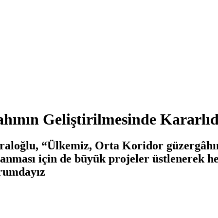
ının Geliştirilmesinde Kararlıd
aloğlu, “Ülkemiz, Orta Koridor güzergâhının
ğlanması için de büyük projeler üstlenerek 
urumdayız