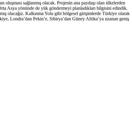
hının oluşması sağlanmış olacak. Projenin ana paydaşı olan ülkelerden
n Orta Asya yönünde de yük göndermeyi planladıkları bilgisini edindik.
ş olacağız. Kalkınma Yolu gibi bölgesel girişimlerde Türkiye olarak
kiye, Londra’dan Pekin’e, Sibirya’dan Güney Afrika’ya uzanan geniş