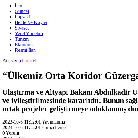
İlan
Güncel
Lapseki
Belde Ve Köyler
Siyaset
Yerel Yönetim
Turizm
Ekonomi
Resmî İlan
Anasayfa
Güncel
“Ülkemiz Orta Koridor Güzergah
Ulaştırma ve Altyapı Bakanı Abdulkadir Ur
ve iyileştirilmesinde kararlıdır. Bunun sa
ortak projeler geliştirmeye odaklanmış d
2023-10-6 11:12:01
Yayınlanma
2023-10-6 11:12:01
Güncelleme
0
Yorum