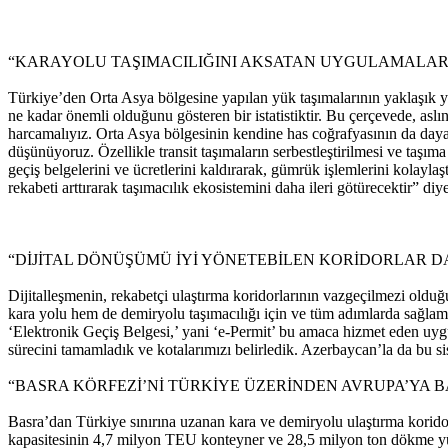
“KARAYOLU TAŞIMACILIĞINI AKSATAN UYGULAMALAR
Türkiye’den Orta Asya bölgesine yapılan yük taşımalarının yaklaşık yüz
ne kadar önemli olduğunu gösteren bir istatistiktir. Bu çerçevede, as
harcamalıyız. Orta Asya bölgesinin kendine has coğrafyasının da dayatt
düşünüyoruz. Özellikle transit taşımaların serbestleştirilmesi ve taşım
geçiş belgelerini ve ücretlerini kaldırarak, gümrük işlemlerini kolayla
rekabeti arttırarak taşımacılık ekosistemini daha ileri götürecektir” diy
“DİJİTAL DÖNÜŞÜMÜ İYİ YÖNETEBİLEN KORİDORLAR 
Dijitalleşmenin, rekabetçi ulaştırma koridorlarının vazgeçilmezi old
kara yolu hem de demiryolu taşımacılığı için ve tüm adımlarda sağlama
‘Elektronik Geçiş Belgesi,’ yani ‘e-Permit’ bu amaca hizmet eden uygu
sürecini tamamladık ve kotalarımızı belirledik. Azerbaycan’la da bu 
“BASRA KÖRFEZİ’Nİ TÜRKİYE ÜZERİNDEN AVRUPA’YA 
Basra’dan Türkiye sınırına uzanan kara ve demiryolu ulaştırma korid
kapasitesinin 4,7 milyon TEU konteyner ve 28,5 milyon ton dökme yük