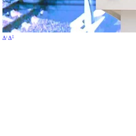
-
+
A
A