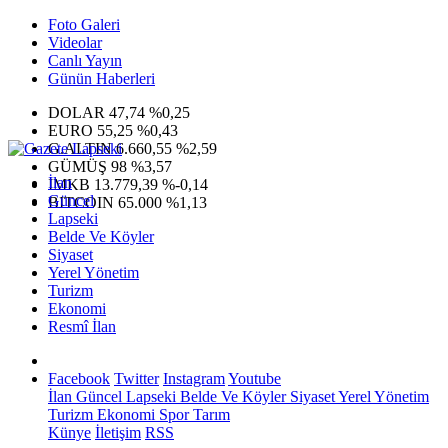
Foto Galeri
Videolar
Canlı Yayın
Günün Haberleri
DOLAR
47,74
%0,25
EURO
55,25
%0,43
G.ALTIN
6.660,55
%2,59
GÜMÜŞ
98
%3,57
İlan
IMKB
13.779,39
%-0,14
Güncel
BITCOIN
65.000
%1,13
Lapseki
Belde Ve Köyler
Siyaset
Yerel Yönetim
Turizm
Ekonomi
Resmî İlan
Facebook
Twitter
Instagram
Youtube
İlan
Güncel
Lapseki
Belde Ve Köyler
Siyaset
Yerel Yönetim
Turizm
Ekonomi
Spor
Tarım
Künye
İletişim
RSS