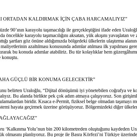
I ORTADAN KALDIRMAK İÇİN ÇABA HARCAMALIYIZ”
de 90’ının karayolu taşımacılığı ile gerçekleştiğini ifade eden Uraloğl
lında öncelikle karayolu taşımacılığını aksatan, yük akışını yavaşlatan 
ığı şartları göz önüne aldığımızda bölgedeki ülkelerin ulaştırma alanınd
a maliyetlerinin azaltılması konusunda adımlar atılması ilk yapılması ger
ştırarak bu konuda adımlar atabiliriz. Bu tür kolaylıklar hem güzergâhımız
e konuştu.
DAHA GÜÇLÜ BİR KONUMA GELECEKTİR”
uğunu belirten Uraloğlu, “Dijital dönüşümü iyi yönetebilen coğrafya ve
lıyız. Bu alanda birlikte pek çok adım atmaya çalışıyoruz. Son girişiml
lamalardan biridir. Kısaca e-Permit, fiziksel belge olmadan taşımayı mü
sistemi hayata geçirmek üzerine görüşüyoruz. Bölgemizdeki diğer ülkele
BAĞLAYACAĞIZ”
oru ‘Kalkınma Yolu’nun bin 200 kilometreden oluştuğunu kaydeden Ural
 olmasını planlıyoruz. Bu proje ile Basra Körfezi’ni Türkiye üzerinde