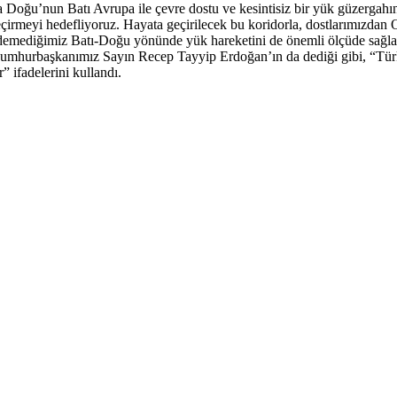
 Orta Doğu’nun Batı Avrupa ile çevre dostu ve kesintisiz bir yük güzerga
 geçirmeyi hedefliyoruz. Hayata geçirilecek bu koridorla, dostlarımızda
emediğimiz Batı-Doğu yönünde yük hareketini de önemli ölçüde sağlamı
Cumhurbaşkanımız Sayın Recep Tayyip Erdoğan’ın da dediği gibi, “Tür
” ifadelerini kullandı.