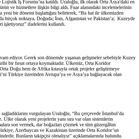
ojistik İş Forumu’na katıldı. Uraloğlu, ilk olarak Orta Asya'daki en
ürün ve hizmetlere ilişkin bilgi aldı. Fuar alanındaki incelemelerinin
eni bir dönemi başlattığını belirterek, “Bu hat ile ülkemizden
da birçok noktaya, Doğuda; İran, Afganistan ve Pakistan’a; Kuzeyde
işletiyoruz” ifadelerini kullandı.
 devam ediyor. Gerek son dönemde yaşanan gelişmeler sebebiyle Kuzey
rihi bir fırsat ortaya koymaktadır. Ülkemiz, Orta Koridor
 Orta Doğu hem de Afrika kıtasıyla ortak projeler geliştirmeye
zi’ni Türkiye üzerinden Avrupa’ya ve Asya’ya bağlayacak olan
rı sağladıklarını vurgulayan Uraloğlu, “Bu çerçevede İstanbul’da
. Ülke olarak yeni projelerin yanı sıra var olan sistemlerin
amalara son vermek, dar boğazları çözmek ve tüm güzergâhın
 ‘Türkiye, Azerbaycan ve Kazakistan üzerinde Orta Koridor’un
ğindedir. Bunların takipçisi olmalıyız” açıklamalarında bulundu.