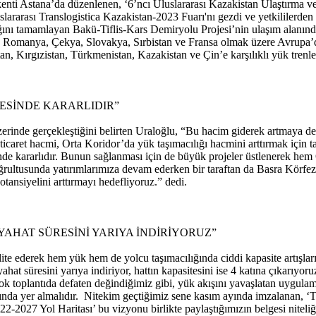
nti Astana’da düzenlenen, ‘6’ncı Uluslararası Kazakistan Ulaştırma ve L
uslararası Translogistica Kazakistan-2023 Fuarı'nı gezdi ve yetkililerden 
ı tamamlayan Bakü-Tiflis-Kars Demiryolu Projesi’nin ulaşım alanında y
a, Romanya, Çekya, Slovakya, Sırbistan ve Fransa olmak üzere Avrupa’
 Kırgızistan, Türkmenistan, Kazakistan ve Çin’e karşılıklı yük trenleri 
ESİNDE KARARLIDIR”
üzerinde gerçekleştiğini belirten Uraloğlu, “Bu hacim giderek artmaya
icaret hacmi, Orta Koridor’da yük taşımacılığı hacmini arttırmak için ta
sinde kararlıdır. Bunun sağlanması için de büyük projeler üstlenerek hem
rultusunda yatırımlarımıza devam ederken bir taraftan da Basra Körfe
ansiyelini arttırmayı hedefliyoruz.” dedi.
YAHAT SÜRESİNİ YARIYA İNDİRİYORUZ”
lite ederek hem yük hem de yolcu taşımacılığında ciddi kapasite artışla
at süresini yarıya indiriyor, hattın kapasitesini ise 4 katına çıkarıyoruz
ok toplantıda defaten değindiğimiz gibi, yük akışını yavaşlatan uygul
arasında yer almalıdır. Nitekim geçtiğimiz sene kasım ayında imzalanan,
22-2027 Yol Haritası’ bu vizyonu birlikte paylaştığımızın belgesi niteli