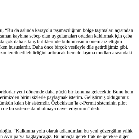
u, “Bu da aslında karayolu taşımacılığının bölge taşımaları açısından
ve zaman kaybına sebep olan uygulamaları ortadan kaldırmak için çaba
a çok daha sıkı iş birliklerinde bulunmasının önem arz ettiğini
eken hususlardır. Daha önce birçok vesileyle dile getirdiğimiz gibi,
ın tercih edilebilirliğini arttıracak hem de taşıma modları arasındaki
 koridorlar yeni dönemde daha güçlü bir konuma gelecektir. Bunu hem
erimizden birini sizlerle paylaşmak isterim. Geliştirmiş olduğumuz
mkün kılan bir sistemdir. Özbekistan’la e-Permit sisteminin pilot
ri de bu sisteme dahil olmaya davet ediyorum” dedi.
oğlu, “Kalkınma yolu olarak adlandırılan bu yeni güzergâhın yıllık
n Avrupa’ya bağlayacağız. Bu amaçla gerek Irak ile gerekse diğer