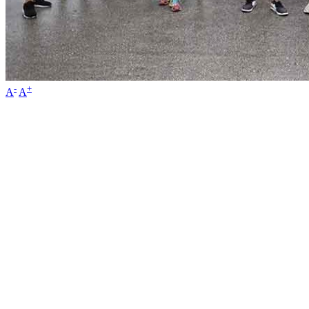
-
+
A
A