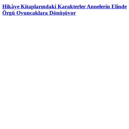
Hikâye Kitaplarındaki Karakterler Annelerin Elinde
Örgü Oyuncaklara Dönüşüyor