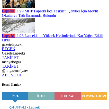
Lapseki
11:29
MHP Lapseki İlçe Teşkilatı, Şehitler İçin Mevlit
Okuttu ve Tatlı İkramında Bulundu
Lapseki
11:28
Lapseki'nin Yüksek Kesimlerinde Kar Yağışı Etkili
Oldu
gazetelapseki
BEĞEN
GazeteLapseki
TAKİP ET
medyabogaz
TAKİP ET
@bogazmedyatv
ABONE OL
Resmî İlanlar