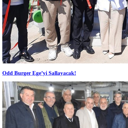
Odd Burger Ege’yi Sallayacak!