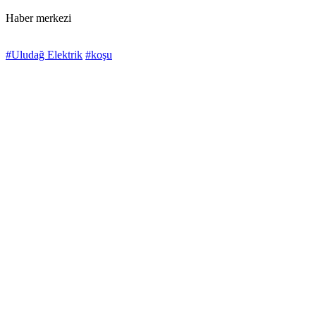
Haber merkezi
#Uludağ Elektrik
#koşu