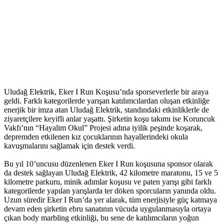
Uludağ Elektrik, Eker I Run Koşusu’nda sporseverlerle bir araya
geldi. Farklı kategorilerde yarışan katılımcılardan oluşan etkinliğe
enerjik bir imza atan Uludağ Elektrik, standındaki etkinliklerle de
ziyaretçilere keyifli anlar yaşattı. Şirketin koşu takımı ise Koruncuk
Vakfı’nın “Hayalim Okul” Projesi adına iyilik peşinde koşarak,
depremden etkilenen kız çocuklarının hayallerindeki okula
kavuşmalarını sağlamak için destek verdi.
Bu yıl 10’uncusu düzenlenen Eker I Run koşusuna sponsor olarak
da destek sağlayan Uludağ Elektrik, 42 kilometre maratonu, 15 ve 5
kilometre parkuru, minik adımlar koşusu ve paten yarışı gibi farklı
kategorilerde yapılan yarışlarda ter döken sporcuların yanında oldu.
Uzun süredir Eker I Run’da yer alarak, tüm enerjisiyle güç katmaya
devam eden şirketin ebru sanatının vücuda uygulanmasıyla ortaya
çıkan body marbling etkinliği, bu sene de katılımcıların yoğun