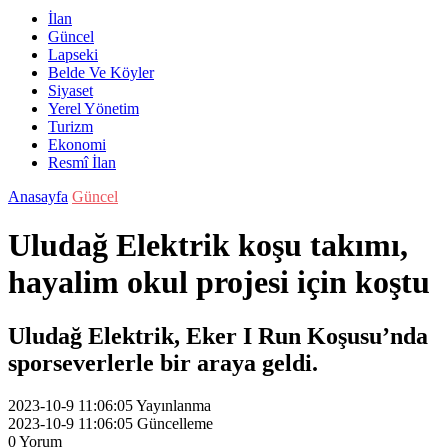
İlan
Güncel
Lapseki
Belde Ve Köyler
Siyaset
Yerel Yönetim
Turizm
Ekonomi
Resmî İlan
Anasayfa
Güncel
Uludağ Elektrik koşu takımı,
hayalim okul projesi için koştu
Uludağ Elektrik, Eker I Run Koşusu’nda
sporseverlerle bir araya geldi.
2023-10-9 11:06:05
Yayınlanma
2023-10-9 11:06:05
Güncelleme
0
Yorum