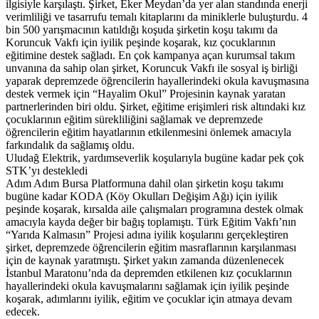
ilgisiyle karşılaştı. Şirket, Eker Meydan’da yer alan standında enerji
verimliliği ve tasarrufu temalı kitaplarını da miniklerle buluşturdu. 4
bin 500 yarışmacının katıldığı koşuda şirketin koşu takımı da
Koruncuk Vakfı için iyilik peşinde koşarak, kız çocuklarının
eğitimine destek sağladı. En çok kampanya açan kurumsal takım
unvanına da sahip olan şirket, Koruncuk Vakfı ile sosyal iş birliği
yaparak depremzede öğrencilerin hayallerindeki okula kavuşmasına
destek vermek için “Hayalim Okul” Projesinin kaynak yaratan
partnerlerinden biri oldu. Şirket, eğitime erişimleri risk altındaki kız
çocuklarının eğitim sürekliliğini sağlamak ve depremzede
öğrencilerin eğitim hayatlarının etkilenmesini önlemek amacıyla
farkındalık da sağlamış oldu.
Uludağ Elektrik, yardımseverlik koşularıyla bugüne kadar pek çok
STK’yı destekledi
Adım Adım Bursa Platformuna dahil olan şirketin koşu takımı
bugüne kadar KODA (Köy Okulları Değişim Ağı) için iyilik
peşinde koşarak, kırsalda aile çalışmaları programına destek olmak
amacıyla kayda değer bir bağış toplamıştı. Türk Eğitim Vakfı’nın
“Yarıda Kalmasın” Projesi adına iyilik koşularını gerçekleştiren
şirket, depremzede öğrencilerin eğitim masraflarının karşılanması
için de kaynak yaratmıştı. Şirket yakın zamanda düzenlenecek
İstanbul Maratonu’nda da depremden etkilenen kız çocuklarının
hayallerindeki okula kavuşmalarını sağlamak için iyilik peşinde
koşarak, adımlarını iyilik, eğitim ve çocuklar için atmaya devam
edecek.