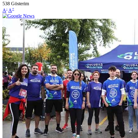
538
Gösterim
-
+
A
A