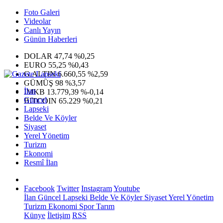
Foto Galeri
Videolar
Canlı Yayın
Günün Haberleri
DOLAR
47,74
%0,25
EURO
55,25
%0,43
G.ALTIN
6.660,55
%2,59
GÜMÜŞ
98
%3,57
İlan
IMKB
13.779,39
%-0,14
Güncel
BITCOIN
65.229
%0,21
Lapseki
Belde Ve Köyler
Siyaset
Yerel Yönetim
Turizm
Ekonomi
Resmî İlan
Facebook
Twitter
Instagram
Youtube
İlan
Güncel
Lapseki
Belde Ve Köyler
Siyaset
Yerel Yönetim
Turizm
Ekonomi
Spor
Tarım
Künye
İletişim
RSS