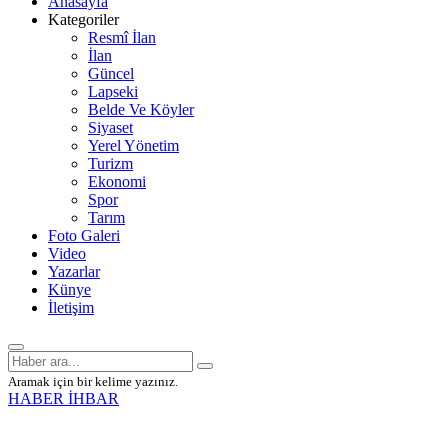
Anasayfa
Kategoriler
Resmî İlan
İlan
Güncel
Lapseki
Belde Ve Köyler
Siyaset
Yerel Yönetim
Turizm
Ekonomi
Spor
Tarım
Foto Galeri
Video
Yazarlar
Künye
İletişim
Aramak için bir kelime yazınız.
HABER İHBAR