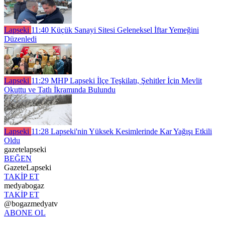
Lapseki
11:40
Küçük Sanayi Sitesi Geleneksel İftar Yemeğini
Düzenledi
Lapseki
11:29
MHP Lapseki İlçe Teşkilatı, Şehitler İçin Mevlit
Okuttu ve Tatlı İkramında Bulundu
Lapseki
11:28
Lapseki'nin Yüksek Kesimlerinde Kar Yağışı Etkili
Oldu
gazetelapseki
BEĞEN
GazeteLapseki
TAKİP ET
medyabogaz
TAKİP ET
@bogazmedyatv
ABONE OL