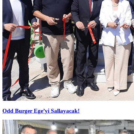
Odd Burger Ege’yi Sallayacak!