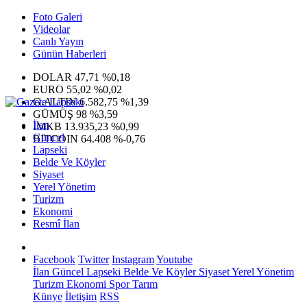
Foto Galeri
Videolar
Canlı Yayın
Günün Haberleri
DOLAR
47,71
%0,18
EURO
55,02
%0,02
G.ALTIN
6.582,75
%1,39
GÜMÜŞ
98
%3,59
İlan
IMKB
13.935,23
%0,99
Güncel
BITCOIN
64.408
%-0,76
Lapseki
Belde Ve Köyler
Siyaset
Yerel Yönetim
Turizm
Ekonomi
Resmî İlan
Facebook
Twitter
Instagram
Youtube
İlan
Güncel
Lapseki
Belde Ve Köyler
Siyaset
Yerel Yönetim
Turizm
Ekonomi
Spor
Tarım
Künye
İletişim
RSS