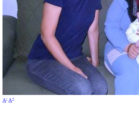
-
+
A
A