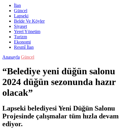
İlan
Güncel
Lapseki
Belde Ve Köyler
Siyaset
Yerel Yönetim
Turizm
Ekonomi
Resmî İlan
Anasayfa
Güncel
“Belediye yeni düğün salonu
2024 düğün sezonunda hazır
olacak”
Lapseki belediyesi Yeni Düğün Salonu
Projesinde çalışmalar tüm hızla devam
ediyor.