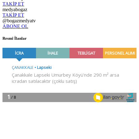
TAKİP ET
medyabogaz
TAKİP ET
@bogazmedyatv
ABONE OL
Resmî İlanlar