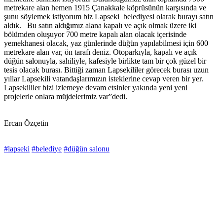
metrekare alan hemen 1915 Çanakkale köprüsünün karşısında ve
şunu söylemek istiyorum biz Lapseki belediyesi olarak burayı satın
aldık. Bu satın aldığımız alana kapalı ve açık olmak üzere iki
bölümden oluşuyor 700 metre kapalı alan olacak içerisinde
yemekhanesi olacak, yaz günlerinde düğün yapılabilmesi için 600
metrekare alan var, ön tarafı deniz. Otoparkıyla, kapalı ve açık
düğün salonuyla, sahiliyle, kafesiyle birlikte tam bir çok güzel bir
tesis olacak burası. Bittiği zaman Lapsekililer görecek burası uzun
yıllar Lapsekili vatandaşlarımızın isteklerine cevap veren bir yer.
Lapsekililer bizi izlemeye devam etsinler yakında yeni yeni
projelerle onlara müjdelerimiz var”dedi.
Ercan Özçetin
#lapseki
#belediye
#düğün salonu