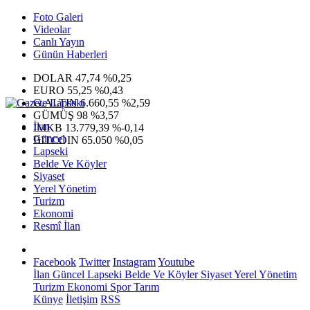
Foto Galeri
Videolar
Canlı Yayın
Günün Haberleri
DOLAR
47,74
%0,25
EURO
55,25
%0,43
G.ALTIN
6.660,55
%2,59
GÜMÜŞ
98
%3,57
İlan
IMKB
13.779,39
%-0,14
Güncel
BITCOIN
65.050
%0,05
Lapseki
Belde Ve Köyler
Siyaset
Yerel Yönetim
Turizm
Ekonomi
Resmî İlan
Facebook
Twitter
Instagram
Youtube
İlan
Güncel
Lapseki
Belde Ve Köyler
Siyaset
Yerel Yönetim
Turizm
Ekonomi
Spor
Tarım
Künye
İletişim
RSS