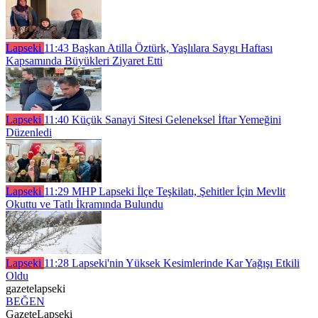
Lapseki
11:43
Başkan Atilla Öztürk, Yaşlılara Saygı Haftası
Kapsamında Büyükleri Ziyaret Etti
Lapseki
11:40
Küçük Sanayi Sitesi Geleneksel İftar Yemeğini
Düzenledi
Lapseki
11:29
MHP Lapseki İlçe Teşkilatı, Şehitler İçin Mevlit
Okuttu ve Tatlı İkramında Bulundu
Lapseki
11:28
Lapseki'nin Yüksek Kesimlerinde Kar Yağışı Etkili
Oldu
gazetelapseki
BEĞEN
GazeteLapseki