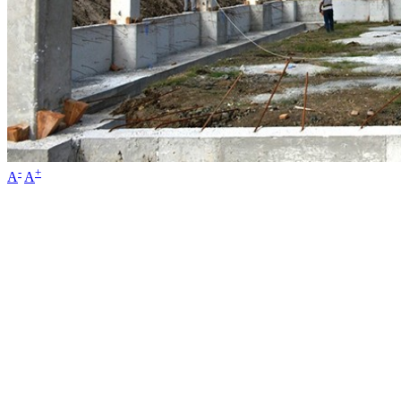
-
+
A
A