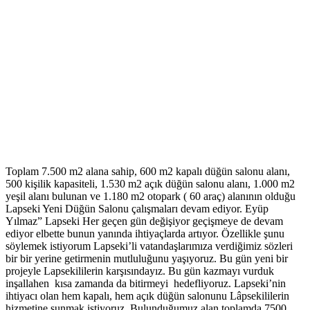
Toplam 7.500 m2 alana sahip, 600 m2 kapalı düğün salonu alanı,
500 kişilik kapasiteli, 1.530 m2 açık düğün salonu alanı, 1.000 m2
yeşil alanı bulunan ve 1.180 m2 otopark ( 60 araç) alanının olduğu
Lapseki Yeni Düğün Salonu çalışmaları devam ediyor. Eyüp
Yılmaz” Lapseki Her geçen gün değişiyor geçişmeye de devam
ediyor elbette bunun yanında ihtiyaçlarda artıyor. Özellikle şunu
söylemek istiyorum Lapseki’li vatandaşlarımıza verdiğimiz sözleri
bir bir yerine getirmenin mutluluğunu yaşıyoruz. Bu gün yeni bir
projeyle Lapsekililerin karşısındayız. Bu gün kazmayı vurduk
inşallahen kısa zamanda da bitirmeyi hedefliyoruz. Lapseki’nin
ihtiyacı olan hem kapalı, hem açık düğün salonunu Lâpsekililerin
hizmetine sunmak istiyoruz. Bulunduğumuz alan toplamda 7500