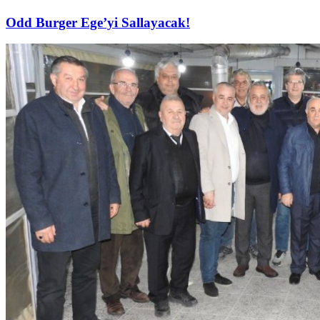
Odd Burger Ege’yi Sallayacak!