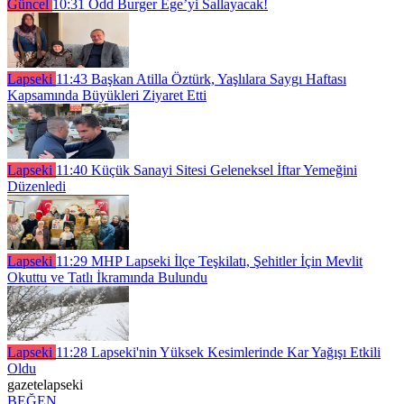
Güncel
10:31
Odd Burger Ege’yi Sallayacak!
Lapseki
11:43
Başkan Atilla Öztürk, Yaşlılara Saygı Haftası
Kapsamında Büyükleri Ziyaret Etti
Lapseki
11:40
Küçük Sanayi Sitesi Geleneksel İftar Yemeğini
Düzenledi
Lapseki
11:29
MHP Lapseki İlçe Teşkilatı, Şehitler İçin Mevlit
Okuttu ve Tatlı İkramında Bulundu
Lapseki
11:28
Lapseki'nin Yüksek Kesimlerinde Kar Yağışı Etkili
Oldu
gazetelapseki
BEĞEN