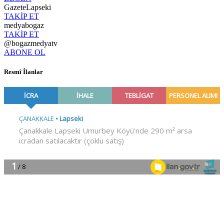
GazeteLapseki
TAKİP ET
medyabogaz
TAKİP ET
@bogazmedyatv
ABONE OL
Resmî İlanlar