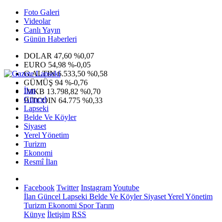
Foto Galeri
Videolar
Canlı Yayın
Günün Haberleri
DOLAR
47,60
%0,07
EURO
54,98
%-0,05
G.ALTIN
6.533,50
%0,58
GÜMÜŞ
94
%-0,76
İlan
IMKB
13.798,82
%0,70
Güncel
BITCOIN
64.775
%0,33
Lapseki
Belde Ve Köyler
Siyaset
Yerel Yönetim
Turizm
Ekonomi
Resmî İlan
Facebook
Twitter
Instagram
Youtube
İlan
Güncel
Lapseki
Belde Ve Köyler
Siyaset
Yerel Yönetim
Turizm
Ekonomi
Spor
Tarım
Künye
İletişim
RSS