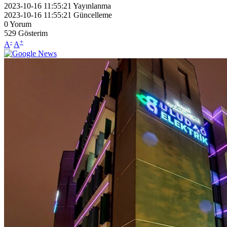
2023-10-16 11:55:21
Yayınlanma
2023-10-16 11:55:21
Güncelleme
0
Yorum
529
Gösterim
-
+
A
A