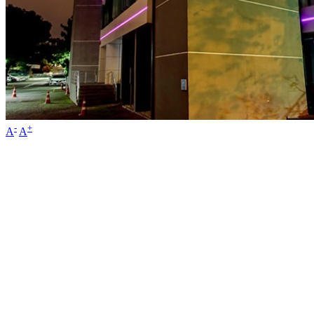
-
+
A
A