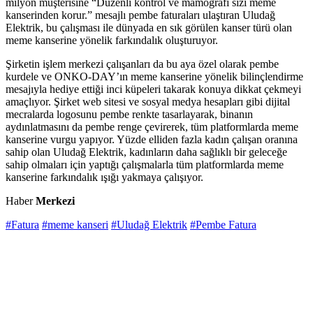
milyon müşterisine “Düzenli kontrol ve mamografi sizi meme
kanserinden korur.” mesajlı pembe faturaları ulaştıran Uludağ
Elektrik, bu çalışması ile dünyada en sık görülen kanser türü olan
meme kanserine yönelik farkındalık oluşturuyor.
Şirketin işlem merkezi çalışanları da bu aya özel olarak pembe
kurdele ve ONKO-DAY’ın meme kanserine yönelik bilinçlendirme
mesajıyla hediye ettiği inci küpeleri takarak konuya dikkat çekmeyi
amaçlıyor. Şirket web sitesi ve sosyal medya hesapları gibi dijital
mecralarda logosunu pembe renkte tasarlayarak, binanın
aydınlatmasını da pembe renge çevirerek, tüm platformlarda meme
kanserine vurgu yapıyor. Yüzde elliden fazla kadın çalışan oranına
sahip olan Uludağ Elektrik, kadınların daha sağlıklı bir geleceğe
sahip olmaları için yaptığı çalışmalarla tüm platformlarda meme
kanserine farkındalık ışığı yakmaya çalışıyor.
Haber
Merkezi
#Fatura
#meme kanseri
#Uludağ Elektrik
#Pembe Fatura