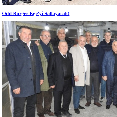
Odd Burger Ege’yi Sallayacak!