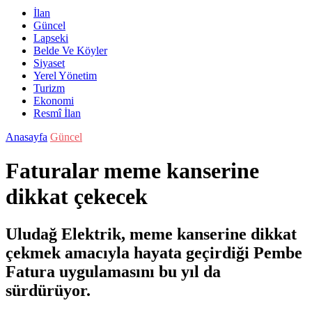
İlan
Güncel
Lapseki
Belde Ve Köyler
Siyaset
Yerel Yönetim
Turizm
Ekonomi
Resmî İlan
Anasayfa
Güncel
Faturalar meme kanserine
dikkat çekecek
Uludağ Elektrik, meme kanserine dikkat
çekmek amacıyla hayata geçirdiği Pembe
Fatura uygulamasını bu yıl da
sürdürüyor.