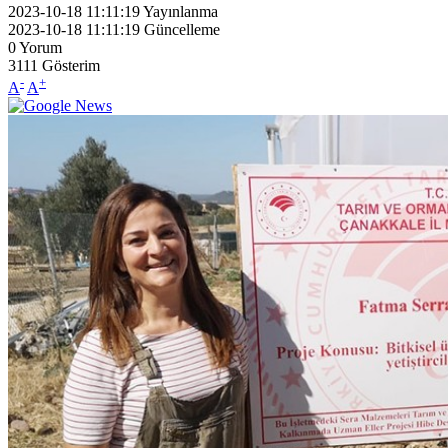
2023-10-18 11:11:19
Yayınlanma
2023-10-18 11:11:19
Güncelleme
0
Yorum
3111
Gösterim
-
+
A
A