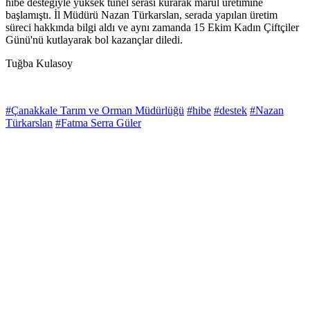
hibe desteğiyle yüksek tünel serası kurarak marul üretimine
başlamıştı. İl Müdürü Nazan Türkarslan, serada yapılan üretim
süreci hakkında bilgi aldı ve aynı zamanda 15 Ekim Kadın Çiftçiler
Günü'nü kutlayarak bol kazançlar diledi.
Tuğba Kulasoy
#Çanakkale Tarım ve Orman Müdürlüğü
#hibe
#destek
#Nazan
Türkarslan
#Fatma Serra Güler