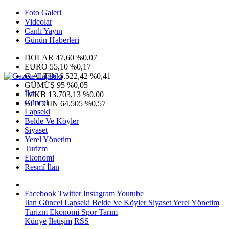
Foto Galeri
Videolar
Canlı Yayın
Günün Haberleri
DOLAR
47,60
%0,07
EURO
55,10
%0,17
G.ALTIN
6.522,42
%0,41
GÜMÜŞ
95
%0,05
İlan
IMKB
13.703,13
%0,00
Güncel
BITCOIN
64.505
%0,57
Lapseki
Belde Ve Köyler
Siyaset
Yerel Yönetim
Turizm
Ekonomi
Resmî İlan
Facebook
Twitter
Instagram
Youtube
İlan
Güncel
Lapseki
Belde Ve Köyler
Siyaset
Yerel Yönetim
Turizm
Ekonomi
Spor
Tarım
Künye
İletişim
RSS