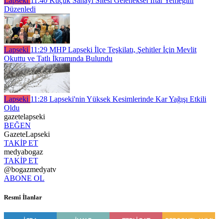
Lapseki
11:40
Küçük Sanayi Sitesi Geleneksel İftar Yemeğini
Düzenledi
Lapseki
11:29
MHP Lapseki İlçe Teşkilatı, Şehitler İçin Mevlit
Okuttu ve Tatlı İkramında Bulundu
Lapseki
11:28
Lapseki'nin Yüksek Kesimlerinde Kar Yağışı Etkili
Oldu
gazetelapseki
BEĞEN
GazeteLapseki
TAKİP ET
medyabogaz
TAKİP ET
@bogazmedyatv
ABONE OL
Resmî İlanlar