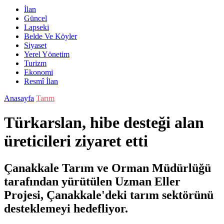
İlan
Güncel
Lapseki
Belde Ve Köyler
Siyaset
Yerel Yönetim
Turizm
Ekonomi
Resmî İlan
Anasayfa
Tarım
Türkarslan, hibe desteği alan
üreticileri ziyaret etti
Çanakkale Tarım ve Orman Müdürlüğü
tarafından yürütülen Uzman Eller
Projesi, Çanakkale'deki tarım sektörünü
desteklemeyi hedefliyor.