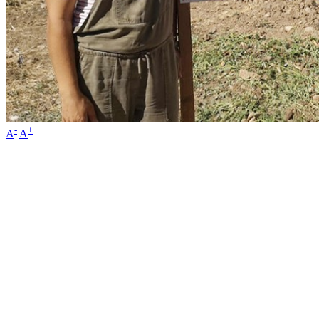
-
+
A
A