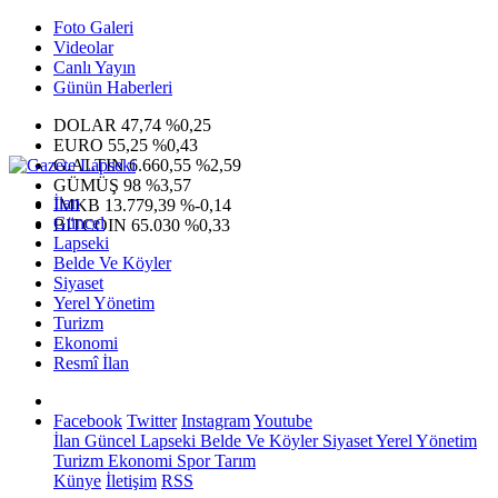
Foto Galeri
Videolar
Canlı Yayın
Günün Haberleri
DOLAR
47,74
%0,25
EURO
55,25
%0,43
G.ALTIN
6.660,55
%2,59
GÜMÜŞ
98
%3,57
İlan
IMKB
13.779,39
%-0,14
Güncel
BITCOIN
65.030
%0,33
Lapseki
Belde Ve Köyler
Siyaset
Yerel Yönetim
Turizm
Ekonomi
Resmî İlan
Facebook
Twitter
Instagram
Youtube
İlan
Güncel
Lapseki
Belde Ve Köyler
Siyaset
Yerel Yönetim
Turizm
Ekonomi
Spor
Tarım
Künye
İletişim
RSS