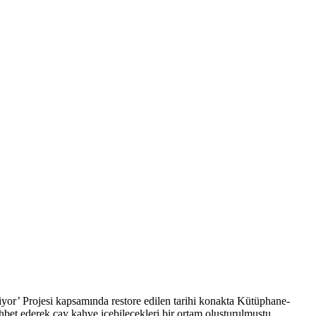
iyor’ Projesi kapsamında restore edilen tarihi konakta Kütüphane-
hbet ederek çay kahve içebilecekleri bir ortam oluşturulmuştu.