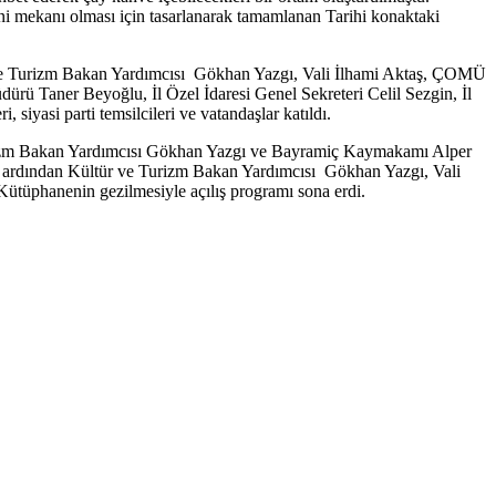
eni mekanı olması için tasarlanarak tamamlanan Tarihi konaktaki
ür ve Turizm Bakan Yardımcısı Gökhan Yazgı, Vali İlhami Aktaş, ÇOMÜ
rü Taner Beyoğlu, İl Özel İdaresi Genel Sekreteri Celil Sezgin, İl
asi parti temsilcileri ve vatandaşlar katıldı.
Turizm Bakan Yardımcısı Gökhan Yazgı ve Bayramiç Kaymakamı Alper
inin ardından Kültür ve Turizm Bakan Yardımcısı Gökhan Yazgı, Vali
 Kütüphanenin gezilmesiyle açılış programı sona erdi.