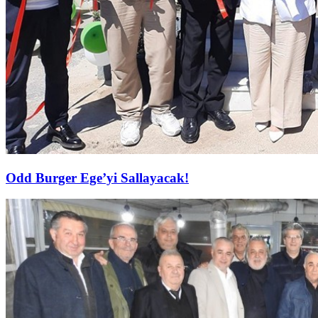
Odd Burger Ege’yi Sallayacak!