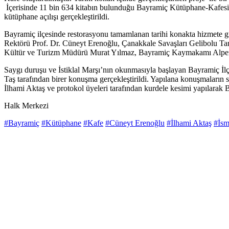
İçerisinde 11 bin 634 kitabın bulunduğu Bayramiç Kütüphane-Kafesi ay
kütüphane açılışı gerçekleştirildi.
Bayramiç ilçesinde restorasyonu tamamlanan tarihi konakta hizmete 
Rektörü Prof. Dr. Cüneyt Erenoğlu, Çanakkale Savaşları Gelibolu Tar
Kültür ve Turizm Müdürü Murat Yılmaz, Bayramiç Kaymakamı Alper Taş,
Saygı duruşu ve İstiklal Marşı’nın okunmasıyla başlayan Bayramiç 
Taş tarafından birer konuşma gerçekleştirildi. Yapılana konuşmaların
İlhami Aktaş ve protokol üyeleri tarafından kurdele kesimi yapılarak B
Halk Merkezi
#Bayramiç
#Kütüphane
#Kafe
#Cüneyt Erenoğlu
#İlhami Aktaş
#İsm