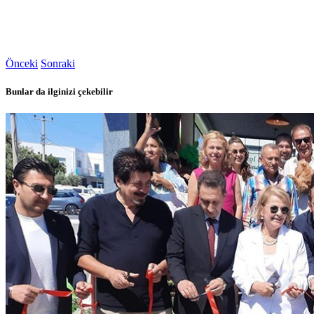
Önceki
Sonraki
Bunlar da ilginizi çekebilir