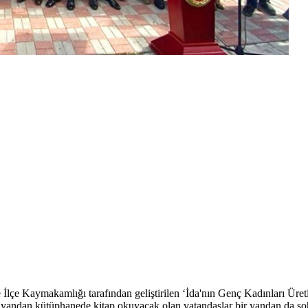
İlçe Kaymakamlığı tarafından geliştirilen ‘İda'nın Genç Kadınları Üret
ir yandan kütüphanede kitap okuyacak olan vatandaşlar bir yandan da so