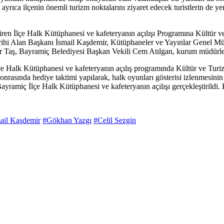
rıca ilçenin önemli turizm noktalarını ziyaret edecek turistlerin de y
giren İlçe Halk Kütüphanesi ve kafeteryanın açılışı Programına Kült
ihi Alan Başkanı İsmail Kaşdemir, Kütüphaneler ve Yayınlar Genel Müdü
 Bayramiç Belediyesi Başkan Vekili Cem Atılgan, kurum müdürleri, siy
İlçe Halk Kütüphanesi ve kafeteryanın açılış programında Kültür ve 
 sonrasında hediye taktimi yapılarak, halk oyunları gösterisi izlenmes
ayramiç İlçe Halk Kütüphanesi ve kafeteryanın açılışı gerçekleştirildi.
ail Kaşdemir
#Gökhan Yazgı
#Celil Sezgin