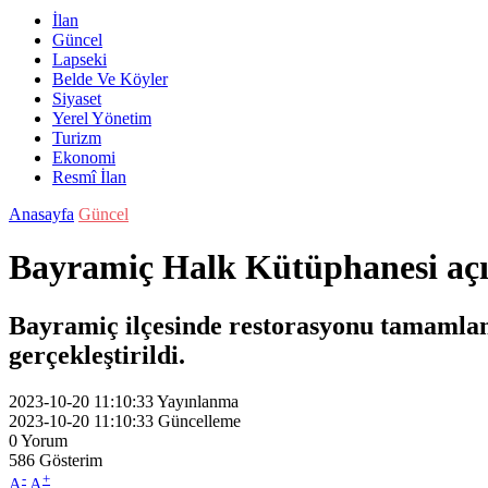
İlan
Güncel
Lapseki
Belde Ve Köyler
Siyaset
Yerel Yönetim
Turizm
Ekonomi
Resmî İlan
Anasayfa
Güncel
Bayramiç Halk Kütüphanesi açı
Bayramiç ilçesinde restorasyonu tamamlana
gerçekleştirildi.
2023-10-20 11:10:33
Yayınlanma
2023-10-20 11:10:33
Güncelleme
0
Yorum
586
Gösterim
-
+
A
A