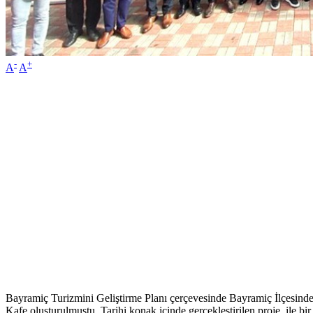
-
+
A
A
Bayramiç Turizmini Geliştirme Planı çerçevesinde Bayramiç İlçesinde 
Kafe oluşturulmuştu. Tarihi konak içinde gerçekleştirilen proje ile b